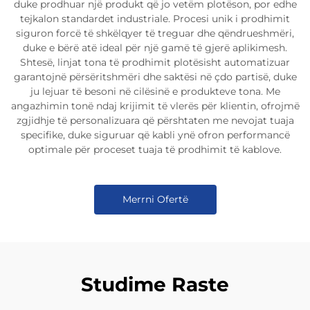
duke prodhuar një produkt që jo vetëm plotëson, por edhe
tejkalon standardet industriale. Procesi unik i prodhimit
siguron forcë të shkëlqyer të treguar dhe qëndrueshmëri,
duke e bërë atë ideal për një gamë të gjerë aplikimesh.
Shtesë, linjat tona të prodhimit plotësisht automatizuar
garantojnë përsëritshmëri dhe saktësi në çdo partisë, duke
ju lejuar të besoni në cilësinë e produkteve tona. Me
angazhimin tonë ndaj krijimit të vlerës për klientin, ofrojmë
zgjidhje të personalizuara që përshtaten me nevojat tuaja
specifike, duke siguruar që kabli ynë ofron performancë
optimale për proceset tuaja të prodhimit të kablove.
Merrni Ofertë
Studime Raste