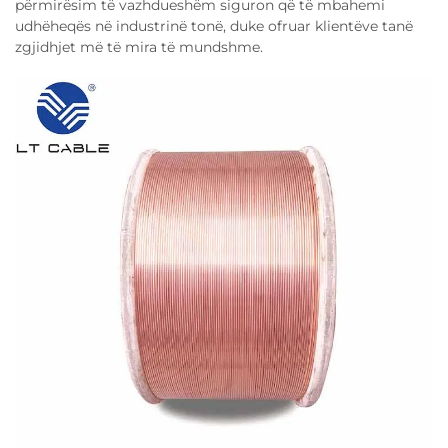
përmirësim të vazhdueshëm siguron që të mbahemi
udhëheqës në industrinë tonë, duke ofruar klientëve tanë
zgjidhjet më të mira të mundshme.