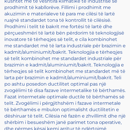
kushtet më të vështira klimatike të industrisë së
prodhimit të kabllorëve. Fillimi i prodhimit me
akuzimin e materialeve të para me cilësi të lartë
ruajnë standardet tona të kontrollit të cilësisë.
Prodhimi i telit të bakrit me fortësi të lartë dhe
përçueshmëri të lartë bën përdorim të teknologjisë
inovatore të tërheqjes së telit, e cila kombinohet
me standardet më të larta industriale për brazimin e
kadmit/aluminiumit/bakrit. Teknologjia e tërheqjes
së telit kombinohet me standardet industriale për
brazimin e kadmit/aluminiumit/bakrit. Teknologjia e
tërheqjes së telit kombinohet me standardet më të
larta për brazimin e kadmit/aluminiumit/bakrit. Teli
po ashtu posedon ductilitet optimal pas një
zvogëlimi të disa fazave intermetalike të bërthamës.
Fazat intermetale optimale ductile të bërthamës së
telit. Zvogëlimi i përgjithshëm i fazave intermetale
të bërthamës e mbulon optimalisht ductilitetin e
dëshiruar të telit. Cilësia në fazën e zhvillimit dhe një
shërbim i besueshëm janë parimet tona operative,
dhe përmes kësaj kemi arritur të ndërtojmë