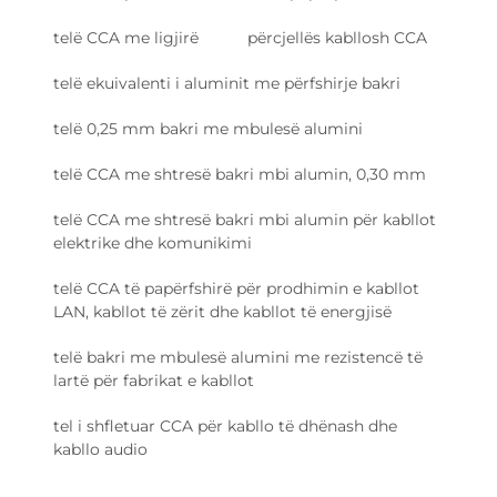
telë CCA me ligjirë
përcjellës kabllosh CCA
telë ekuivalenti i aluminit me përfshirje bakri
telë 0,25 mm bakri me mbulesë alumini
telë CCA me shtresë bakri mbi alumin, 0,30 mm
telë CCA me shtresë bakri mbi alumin për kabllot
elektrike dhe komunikimi
telë CCA të papërfshirë për prodhimin e kabllot
LAN, kabllot të zërit dhe kabllot të energjisë
telë bakri me mbulesë alumini me rezistencë të
lartë për fabrikat e kabllot
tel i shfletuar CCA për kabllo të dhënash dhe
kabllo audio