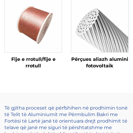
Fije e rrotull/fije e
Përçues aliazh alumini
rrotull
fotovoltaik
Të gjitha proceset që përfshihen në prodhimin tonë
të Telit të Aluminiumit me Përmbulim Bakri me
Fortësi të Lartë janë të orientuara drejt prodhimit të
telave që janë me siguri të përshtatshme me