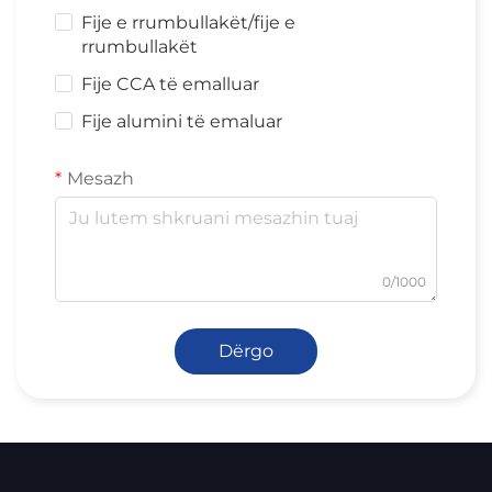
Fije e rrumbullakët/fije e
rrumbullakët
Fije CCA të emalluar
Fije alumini të emaluar
Mesazh
0/1000
Dërgo