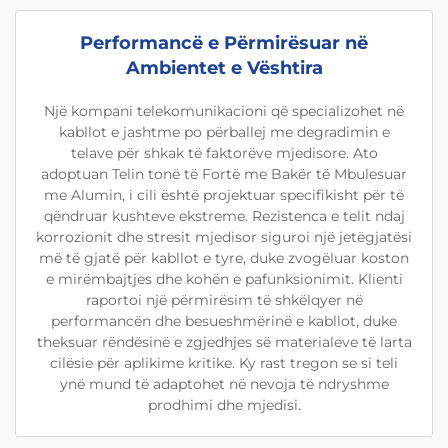
Performancë e Përmirësuar në
Ambientet e Vështira
Një kompani telekomunikacioni që specializohet në
kabllot e jashtme po përballej me degradimin e
telave për shkak të faktorëve mjedisore. Ato
adoptuan Telin tonë të Fortë me Bakër të Mbulesuar
me Alumin, i cili është projektuar specifikisht për të
qëndruar kushteve ekstreme. Rezistenca e telit ndaj
korrozionit dhe stresit mjedisor siguroi një jetëgjatësi
më të gjatë për kabllot e tyre, duke zvogëluar koston
e mirëmbajtjes dhe kohën e pafunksionimit. Klienti
raportoi një përmirësim të shkëlqyer në
performancën dhe besueshmërinë e kabllot, duke
theksuar rëndësinë e zgjedhjes së materialeve të larta
cilësie për aplikime kritike. Ky rast tregon se si teli
ynë mund të adaptohet në nevoja të ndryshme
prodhimi dhe mjedisi.