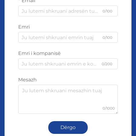
Email
0/100
Emri
0/100
Emri i kompanisë
0/200
Mesazh
0/1000
Dërgo