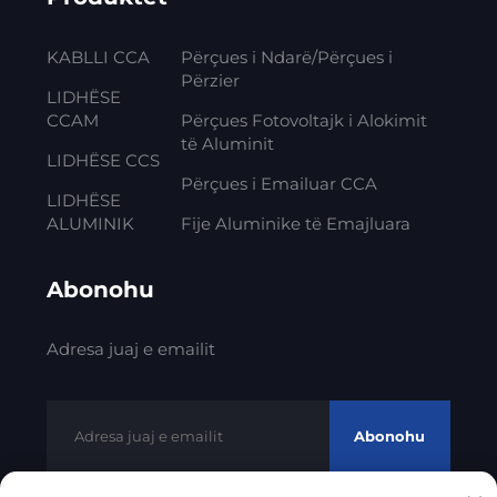
KABLLI CCA
Përçues i Ndarë/Përçues i
Përzier
LIDHËSE
CCAM
Përçues Fotovoltajk i Alokimit
të Aluminit
LIDHËSE CCS
Përçues i Emailuar CCA
LIDHËSE
ALUMINIK
Fije Aluminike të Emajluara
Abonohu
Adresa juaj e emailit
Abonohu