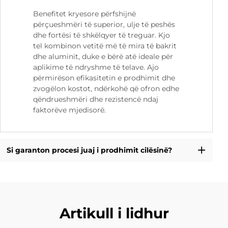
Benefitet kryesore përfshijnë
përçueshmëri të superior, ulje të peshës
dhe fortësi të shkëlqyer të treguar. Kjo
tel kombinon vetitë më të mira të bakrit
dhe aluminit, duke e bërë atë ideale për
aplikime të ndryshme të telave. Ajo
përmirëson efikasitetin e prodhimit dhe
zvogëlon kostot, ndërkohë që ofron edhe
qëndrueshmëri dhe rezistencë ndaj
faktorëve mjedisorë.
Si garanton procesi juaj i prodhimit cilësinë?
Artikull i lidhur