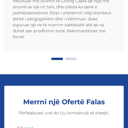
Mbulsuar me Alumin të Litong Cable që nga më
shumë se një vit tani, dhe cilësia ka qenë e
jashtëzakonshme. Ekipi i shërbimit ndaj klientëve
është i përgjigjshëm dhe i ndihmuar, duke
siguruar që ne të marrim saktësisht atë që na
duhet për prodhimin tonë. Rekomandohet me
forcë!
Merrni një Ofertë Falas
Përfaqësuesi ynë do t'ju kontaktojë së shpejti.