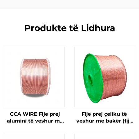
Produkte të Lidhura
CCA WIRE Fije prej
Fije prej çeliku të
alumini të veshur me
veshur me bakër (fije
bakër
CCS)