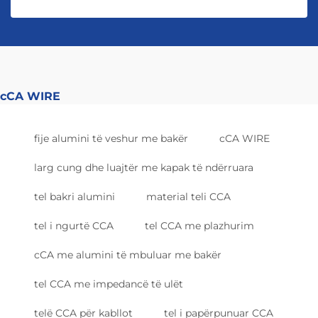
cCA WIRE
fije alumini të veshur me bakër
cCA WIRE
larg cung dhe luajtër me kapak të ndërruara
tel bakri alumini
material teli CCA
tel i ngurtë CCA
tel CCA me plazhurim
cCA me alumini të mbuluar me bakër
tel CCA me impedancë të ulët
telë CCA për kabllot
tel i papërpunuar CCA