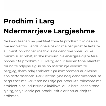
Prodhim i Larg
Ndermarrjeve Largjeshme
Ne kemi krenari në praktikat tona të prodhimit miqësore
me ambientin. Lënda jonë e bakrit me përqimet të larta të
aluminit prodhohet me fokus në qëndrueshmëri, duke
minimizuar mbetjet dhe konsumin e energjisë gjatë tërë
procesit të prodhimit. Duke zgjedhur lëndën tonë, klientët
mund të ndjejnë siguri se po marrin një vendim të
përgjegjshëm ndaj ambientit pa komprometuar cilësinë
apo performancën. Përkushtimi ynë ndaj qëndrueshmërisë
përputhet me kërkesën në rritje për produkte miqësore me
ambientin në industrinë e kabllave, duke bërë lëndën tonë
një zgjedhje ideale për prodhuesit e orientuar drejt të
ardhmes.