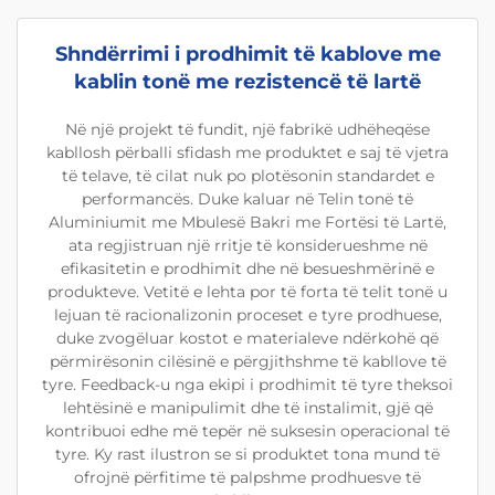
Shndërrimi i prodhimit të kablove me
kablin tonë me rezistencë të lartë
Në një projekt të fundit, një fabrikë udhëheqëse
kabllosh përballi sfidash me produktet e saj të vjetra
të telave, të cilat nuk po plotësonin standardet e
performancës. Duke kaluar në Telin tonë të
Aluminiumit me Mbulesë Bakri me Fortësi të Lartë,
ata regjistruan një rritje të konsiderueshme në
efikasitetin e prodhimit dhe në besueshmërinë e
produkteve. Vetitë e lehta por të forta të telit tonë u
lejuan të racionalizonin proceset e tyre prodhuese,
duke zvogëluar kostot e materialeve ndërkohë që
përmirësonin cilësinë e përgjithshme të kabllove të
tyre. Feedback-u nga ekipi i prodhimit të tyre theksoi
lehtësinë e manipulimit dhe të instalimit, gjë që
kontribuoi edhe më tepër në suksesin operacional të
tyre. Ky rast ilustron se si produktet tona mund të
ofrojnë përfitime të palpshme prodhuesve të