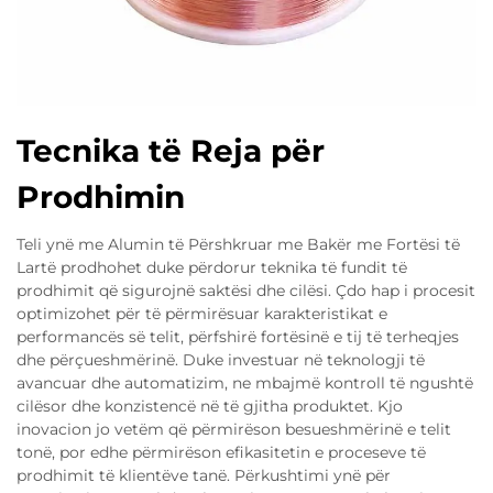
Tecnika të Reja për
Prodhimin
Teli ynë me Alumin të Përshkruar me Bakër me Fortësi të
Lartë prodhohet duke përdorur teknika të fundit të
prodhimit që sigurojnë saktësi dhe cilësi. Çdo hap i procesit
optimizohet për të përmirësuar karakteristikat e
performancës së telit, përfshirë fortësinë e tij të terheqjes
dhe përçueshmërinë. Duke investuar në teknologji të
avancuar dhe automatizim, ne mbajmë kontroll të ngushtë
cilësor dhe konzistencë në të gjitha produktet. Kjo
inovacion jo vetëm që përmirëson besueshmërinë e telit
tonë, por edhe përmirëson efikasitetin e proceseve të
prodhimit të klientëve tanë. Përkushtimi ynë për