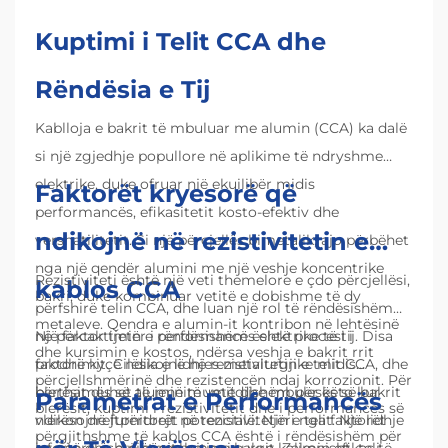
Kuptimi i Telit CCA dhe
Rëndësia e Tij
Kablloja e bakrit të mbuluar me alumin (CCA) ka dalë
si një zgjedhje popullore në aplikime të ndryshme
elektrike, duke ofruar një ekuilibër midis
Faktorët kryesorë që
performancës, efikasitetit kosto-efektiv dhe
ndikojnë në rezistivitetin e
vershatilitetit. Si një përcjellës bimetalik, ajo përbëhet
nga një qendër alumini me një veshje koncentrike
Rezistiviteti është një veti themelore e çdo përcjellësi,
kablos CCA
bakri, duke kombinuar vetitë e dobishme të dy
përfshirë telin CCA, dhe luan një rol të rëndësishëm
metaleve. Qendra e alumin-it kontribon në lehtësinë
në përcaktimin e performancës elektrike të tij. Disa
Një faktor tjetër i rëndësishëm është procesi i
dhe kursimin e kostos, ndërsa veshja e bakrit rrit
faktorë kyçë ndikojnë në rezistivitetin e telit CCA, dhe
prodhimit. Cilësia e lidhjes metalurgjike midis
përcjellshmërinë dhe rezistencën ndaj korrozionit. Për
blerësit duhet të jenë të vetëdijshëm për këto kur
bërthamës së aluminimumit dhe mbulesës së bakrit
Parametrat e Performancës
blerësit, kuptimi i rezistivitetit dhe i performancës së
vlerësojnë furnitorët potencialë. Njëri nga faktorët
ndikon drejtpërdrejt në rezistivitetin e telit. Një lidhje
përgjithshme të kablos CCA është i rëndësishëm për