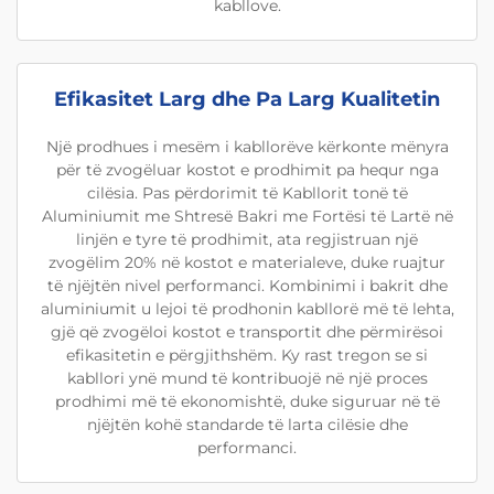
kabllove.
Efikasitet Larg dhe Pa Larg Kualitetin
Një prodhues i mesëm i kabllorëve kërkonte mënyra
për të zvogëluar kostot e prodhimit pa hequr nga
cilësia. Pas përdorimit të Kabllorit tonë të
Aluminiumit me Shtresë Bakri me Fortësi të Lartë në
linjën e tyre të prodhimit, ata regjistruan një
zvogëlim 20% në kostot e materialeve, duke ruajtur
të njëjtën nivel performanci. Kombinimi i bakrit dhe
aluminiumit u lejoi të prodhonin kabllorë më të lehta,
gjë që zvogëloi kostot e transportit dhe përmirësoi
efikasitetin e përgjithshëm. Ky rast tregon se si
kabllori ynë mund të kontribuojë në një proces
prodhimi më të ekonomishtë, duke siguruar në të
njëjtën kohë standarde të larta cilësie dhe
performanci.