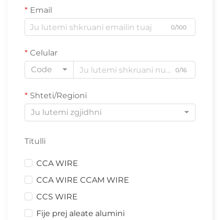
Email
0/100
Celular
Code
0/16
Shteti/Regioni
Ju lutemi zgjidhni
Titulli
CCA WIRE
CCA WIRE CCAM WIRE
CCS WIRE
Fije prej aleate alumini