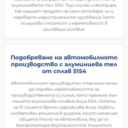
алуминиевата тел 5154. Този случай илюстрира
как нашият продукт не само отговаря, но и
надхвърля индустриалните изисквания, като
осигурява стойност и ефективност в
изискващи условия.
Подобряване на автомобилното
производство с алуминиева тел
от сплав 5154
Автомобилният производител търсеше начин
да подобри ефективността на
производствената си линия, като премине към
нашата алуминиева сплавна жица 5154. Леката,
но в същото време издръжлива жица позволи
иновативни решения в дизайна, които намалиха
общата тегло на автомобила, без да се
компрометира безопасността. Клиентът