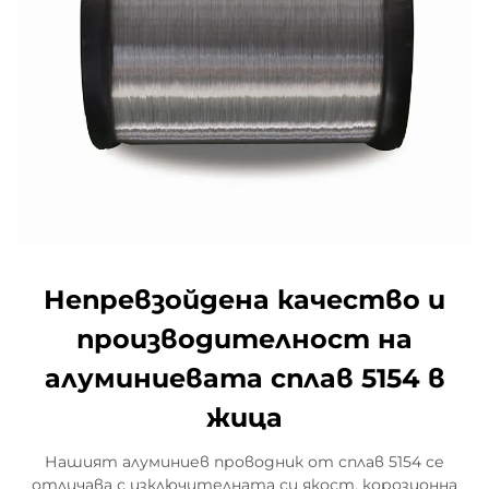
Непревзойдена качество и
производителност на
алуминиевата сплав 5154 в
жица
Нашият алуминиев проводник от сплав 5154 се
отличава с изключителната си якост, корозионна