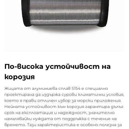
По-висока устойчивост на
корозия
Жицата от алуминиева сплав 5154 е специално
проектирана да издържа сурови климатични условия,
което я прави отличен избор за морски приложения.
Нейната устойчивост към корозия гарантира дълъг
срок на експлоатация и надеждност, значително
намалявайки нуждата от поддръжка с течение на
времето. Тази характеристика е особено полезна за