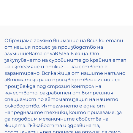
Обръщаме голямо внимание на всички етапи
от нашия процес за производство на
алуминиевата сплав 5154 в жица. От
закупуването на суровините до крайния етап
на изтегляне и отжиг — качеството е
гарантирано. Всяка жица от нашите напълно
автоматизирани производствени линии се
произвежда под строгия контрол на
качеството, разработен от вътрешния
специалист по автоматизация на нашето
ръководство. Изтеглянето е една от
напредналите техники, които прилагаме, за
да подобрим механичните свойства на
жицата. Гъвкавостта и здравината,
постигнати чрез процеса на отжиг, са само