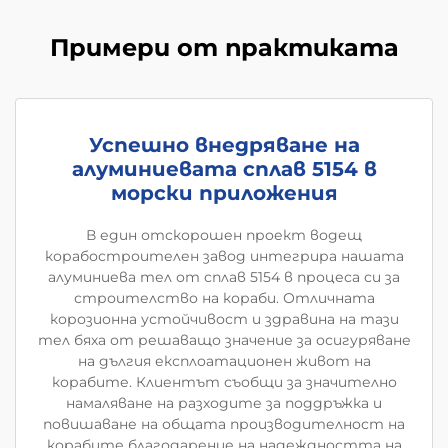
Примери от практиката
Успешно внедряване на
алуминиевата сплав 5154 в
морски приложения
В един отскорошен проект водещ
корабостроителен завод интегрира нашата
алуминиева тел от сплав 5154 в процеса си за
строителство на кораби. Отличната
корозионна устойчивост и здравина на тази
тел бяха от решаващо значение за осигуряване
на дългия експлоатационен живот на
корабите. Клиентът съобщи за значително
намаляване на разходите за поддръжка и
повишаване на общата производителност на
корабите благодарение на надеждността на