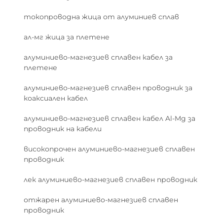
зони с лоша вентилация. Съчетайте
токопроводна жица от алуминиев сплав
правилни методи за оконцовка с изпитване
за умора, съответстващо на стандарти, и
ал-мг жица за плетене
какво получаваме? По-добра енергийна
алуминиево-магнезиев сплавен кабел за
ефективност и повече пространство в
плетене
автомобилите за други компоненти, като
същевременно се запазва безопасността и
алуминиево-магнезиев сплавен проводник за
се гарантира, че всичко издържа през
коаксиален кабел
редовните цикли на поддръжка.
алуминиево-магнезиев сплавен кабел Al-Mg за
проводник на кабели
високопрочен алуминиево-магнезиев сплавен
проводник
лек алуминиево-магнезиев сплавен проводник
отжарен алуминиево-магнезиев сплавен
проводник