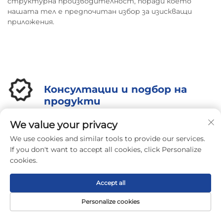
структурна производителност, поради което
нашата тел е предпочитан избор за изискващи
приложения.
Консултации и подбор на
продукти
Съвети, които са подходящи за
We value your privacy
теб.
We use cookies and similar tools to provide our services.
If you don't want to accept all cookies, click Personalize
cookies.
Производство и верига
Accept all
на доставки
Personalize cookies
Начална
Продукт
За нас
Контакти
Ефективно производство,