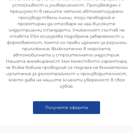
устойчивост и универсалност. Произвеждан с
прецизност в нашите напълно автоматизирани
производствени линии, този проводник е
проектиран да отговаря на най-високите
индустриални стандарти. Уникалният състав на
сплавта 5154 осигурява подобрена заваряемост и
формоваемост, което го прави идеален за различни
приложения, включително в морската,
автомобилната и строителната индустрия.
Нашата ангажираност към качеството гарантира,
че всяка бобина проводник се подлага на внимателни
изпитания за дълготрайност и производителност,
което дава на нашите клиенти увереност в своя
избор.
Получете оферта