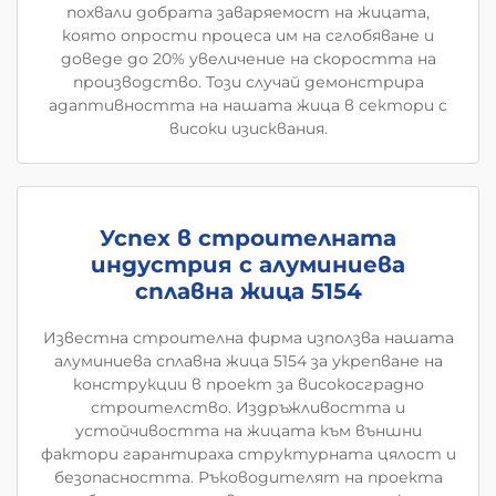
похвали добрата заваряемост на жицата,
която опрости процеса им на сглобяване и
доведе до 20% увеличение на скоростта на
производство. Този случай демонстрира
адаптивността на нашата жица в сектори с
високи изисквания.
Успех в строителната
индустрия с алуминиева
сплавна жица 5154
Известна строителна фирма използва нашата
алуминиева сплавна жица 5154 за укрепване на
конструкции в проект за високосградно
строителство. Издръжливостта и
устойчивостта на жицата към външни
фактори гарантираха структурната цялост и
безопасността. Ръководителят на проекта