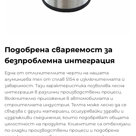
Подобрена сваряемост за
безпроблемна интеграция
Една от отличителните черти на нашата
алуминиева тел от сплав 5154 е изключителната ѝ
заваримост. Тази характеристика позволява лесна
интеграция в различни производствени процеси,
включително приложения в автомобилната и
строителната индустрия. Телта може лесно да се
свързва с други материали, осигурявайки здрави и
издръжливи съединения, които подобряват общата
цялостност на продукта. Клиентите са отбелязали
по-гладки производствени процеси и подобрена