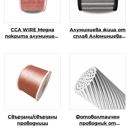
CCA WIRE Медна
Алуминиева жица от
покрита алуминиева
сплав Алюминиева
тел
магниева жица от
сплав (АЛ-МГ сплав)
Свързани/свързани
Фотоволтаичен
проводници
проводник от
алуминиева сплав