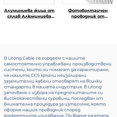
Алуминиева жица от
Фотоволтаичен
сплав Алюминиева
проводник от
магниева жица от
алуминиева сплав
сплав (АЛ-МГ сплав)
В Litong Cable се гордеем с нашите
самостоятелно управлявани производствени
системи, които ни помагат да гарантираме,
че нашите CCS кръгли неизолирани
заземителни кабели отговарят на всички
стандарти в нашата индустрия. В Litong
започваме с избора на предпочитаните си
висококачествени суровини, последван от
внимателна процедура за изтегляне, която
оформя нашия проводник според
конкретните изисквания. По време на етапа