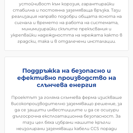
устойчивост към корозия, гарантирайки
стабилна и постоянна заземяваща връзка. Тази
реализация направо подобри общата яснота на
сигнала и времето на работа на системата,
минимизирайки скъпите прекъсвания и
укрепвайки надеждността на мрежата както в
градски, така и в отдалечени инсталации.
Поддръжка на безопасно и
ефективно производство на
слънчева енергия
Проектът за голяма слънчева ферма изискваше
високопроизводително заземяващо решение, за
да се защити инвестициите и да се осигури
дългосрочна експлоатационна безопасност. За
тази цел бяха избрани нашите кръгли
неизолирани заземяващи кабели CCS поради