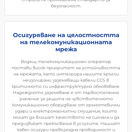
безопасност.
Осигуряване на цялостността
на телекомуникационната
мрежа
Водещ телекомуникационен оператор
постави висок приоритет на устойчивостта
на мрежата, като интегрира нашите кръгли
неизолирани заземяващи кабели CCS в
критичното си инфраструктурно обновяване.
Надеждното заземяване е от първостепенно
значение за защита на чувствителното
комуникационно оборудване от гръмотевични
удари и електромагнитни смущения, които
могат да влошат качеството на сигнала и да
предизвикат прекъсвания в услугите. Нашият
кабел осигури превъзходна проводимост и