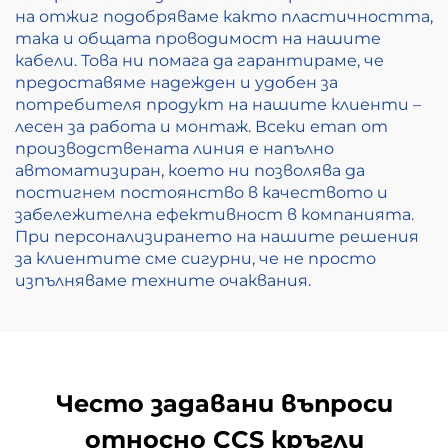
на отжиг подобряваме както пластичността,
така и общата проводимост на нашите
кабели. Това ни помага да гарантираме, че
предоставяме надежден и удобен за
потребителя продукт на нашите клиенти –
лесен за работа и монтаж. Всеки етап от
производствената линия е напълно
автоматизиран, което ни позволява да
постигнем постоянство в качеството и
забележителна ефективност в компанията.
При персонализирането на нашите решения
за клиентите сме сигурни, че не просто
изпълняваме техните очаквания.
Често задавани въпроси
относно CCS кръгли