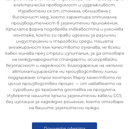
електрическа проводимост и издръжливост.
Изработени са от стомана, облицована с
високочист мед, което гарантира оптимална
производителност в заземителни приложения.
Кръглата форма подобрява гъвкавостта и улеснява
монтажа, което ги прави идеални за различни
индустриални и търговски среди. Нашата
ангажираност към качеството означава, че всеки
кабел минава през строги изпитания, за да отговаря
на международните стандарти, осигурявайки
безопасност и надежност. Благодарение на напълно
автоматизираните ни производствени линии
поддържаме строг контрол върху качеството по
целия производствен процес — от набавянето на
суровини до крайната доставка на продукта.
Изберете нашите кръгли заземителни кабели CCS
без изолация за надеждно решение, което отговаря
на вашите заземителни нужди.
Получете оферта