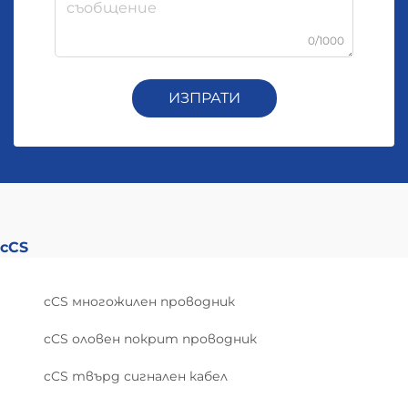
0/1000
ИЗПРАТИ
cCS
cCS многожилен проводник
cCS оловен покрит проводник
cCS твърд сигнален кабел