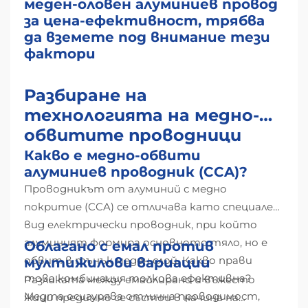
меден-оловен алуминиев провод
за цена-ефективност, трябва
да вземете под внимание тези
фактори
Разбиране на
технологията на медно-
обвитите проводници
Какво е медно-обвити
алуминиев проводник (CCA)?
Проводникът от алуминий с медно
покритие (CCA) се отличава като специален
вид електрически проводник, при който
алуминият формира основното тяло, но е
Облагано с емал против
обвит в тънък меден слой. Какво прави
мултижилови вариации
това комбинация толкова ефективна?
Разликата между емайлирано и въжесто
Медта осигурява отлична проводимост,
жици предимно се състои в начина на