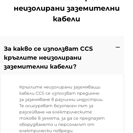
неизолирани заземителни
кабели
За какво се използват CCS
кръглите неизолирани
заземителни кабели?
Кръглите неизолирани заземяващи
кабели CCS се използват предимно
за заземяване в различни индустрии.
Те осигуряват безопасен път за
разсейване на електрическите
токове в земята, за да се предпазят
оборудването и персоналът от
електрически повреди.