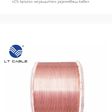
cCS кръгъл незащитен заземяващ кабел