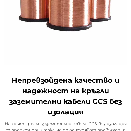
Непревзойдена качество и
надежност на кръгли
заземителни кабели CCS без
изолация
Нашият кръгли заземителни кабели CCS без изолация
са проектирани така, че да осигуряват превъзходна