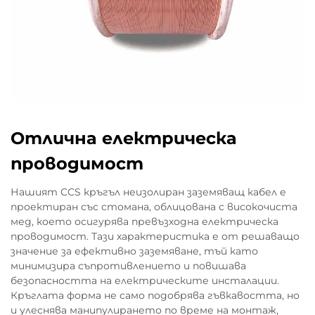
Отлична електрическа
проводимост
Нашият CCS кръгъл неизолиран заземяващ кабел е
проектиран със стомана, облицована с високочиста
мед, което осигурява превъзходна електрическа
проводимост. Тази характеристика е от решаващо
значение за ефективно заземяване, тъй като
минимизира съпротивлението и повишава
безопасността на електрическите инсталации.
Кръглата форма не само подобрява гъвкавостта, но
и улеснява манипулирането по време на монтаж,