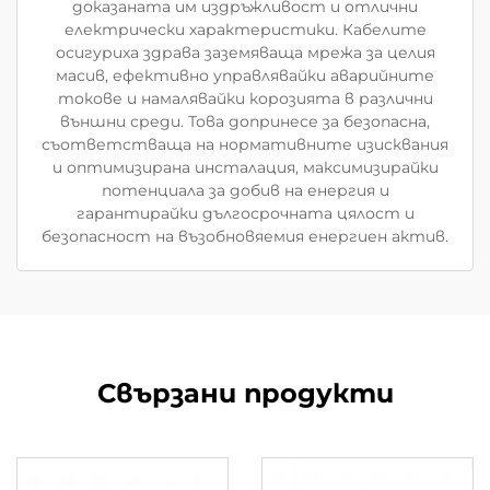
доказаната им издръжливост и отлични
електрически характеристики. Кабелите
осигуриха здрава заземяваща мрежа за целия
масив, ефективно управлявайки аварийните
токове и намалявайки корозията в различни
външни среди. Това допринесе за безопасна,
съответстваща на нормативните изисквания
и оптимизирана инсталация, максимизирайки
потенциала за добив на енергия и
гарантирайки дългосрочната цялост и
безопасност на възобновяемия енергиен актив.
Свързани продукти