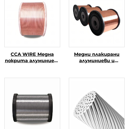
CCA WIRE Медна
Медни плакирани
покрита алуминиева
алуминиеви и
тел
магнезиеви
проводници (CCAM
проводници)