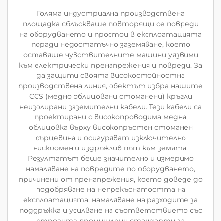
Голяма индустриална производствена
площадка сблъскваше повторящи се повреди
на оборудването и простои в експлоатацията
поради недостатъчно заземяване, което
оставяше чувствителните машини уязвими
към електрически пренапрежения и повреди. За
да защити своята високостойностна
производствена линия, обектът избра нашите
CCS (медно облицовани стоманени) кръгли
неизолирани заземителни кабели. Тези кабели са
проектирани с високопроводима медна
облицовка върху високопръстен стоманен
сърцевина и осигуряват изключително
нискоомен и издръжлив път към земята.
Резултатът беше значително и измеримо
намаляване на повредите по оборудването,
причинени от пренапрежения, което доведе до
подобряване на непрекъснатостта на
експлоатацията, намаляване на разходите за
поддръжка и усилване на съответствието със
строгите промишлени стандарти за