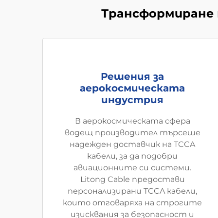
Трансформиране 
Решения за
аерокосмическата
индустрия
В аерокосмическата сфера
водещ производител търсеше
надежден доставчик на TCCA
кабели, за да подобри
авиационните си системи.
Litong Cable предостави
персонализирани TCCA кабели,
които отговаряха на строгите
изисквания за безопасност и