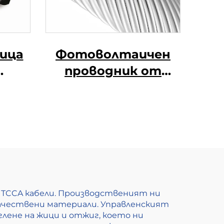
ица
Фотоволтаичен
проводник от
а
алуминиева сплав
а от
плав)
а TCCA кабели. Производственият ни
окачествени материали. Управленският
лене на жици и отжиг, което ни