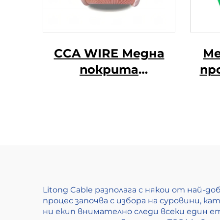
CCA WIRE Медна
Ме
покрита
пр
алуминиева тел
Litong Cable разполага с някои от най-
процес започва с избора на суровини, 
ни екип внимателно следи всеки един е