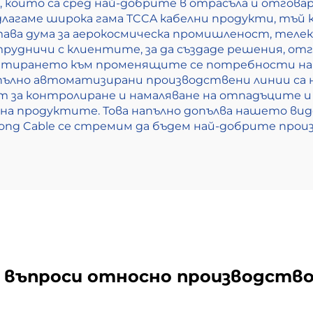
, които са сред най-добрите в отрасъла и отгов
агаме широка гама TCCA кабелни продукти, тъй к
става дума за аерокосмическа промишленост, теле
рудничи с клиентите, за да създаде решения, от
птирането към променящите се потребности на от
пълно автоматизирани производствени линии са 
т за контролиране и намаляване на отпадъците 
а продуктите. Това напълно допълва нашето вид
tong Cable се стремим да бъдем най-добрите прои
 въпроси относно производств