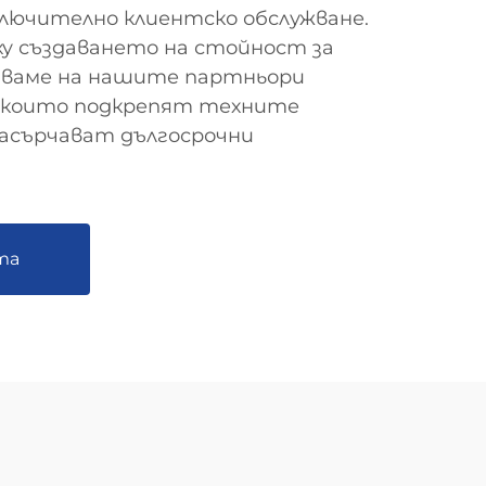
лючително клиентско обслужване.
ху създаването на стойност за
ряваме на нашите партньори
 които подкрепят техните
насърчават дългосрочни
та