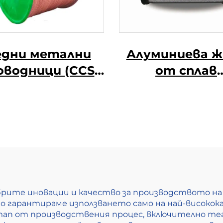
дни метални
Алуминиева ж
оводници (CCS
от сплав
проводници)
Алюминиев
магниева жиц
сплав (АЛ-МГ с
добрите иновации и качество за производството н
като гарантираме използването само на най-висок
тап от производствения процес, включително тег