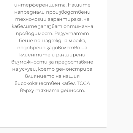
интерференцията. Нашите
напреднали производствени
технологии гарантираха, че
кабелите запазват оптимална
проводимост. Резултатът
беше по-надеждна мрежа,
подобрено задоволство на
клиентите и разширени
възможности за предоставяне
на услуги, което демонстрира
влиянието на нашия
висококачествен кабел TCCA
върху тяхната дейност.