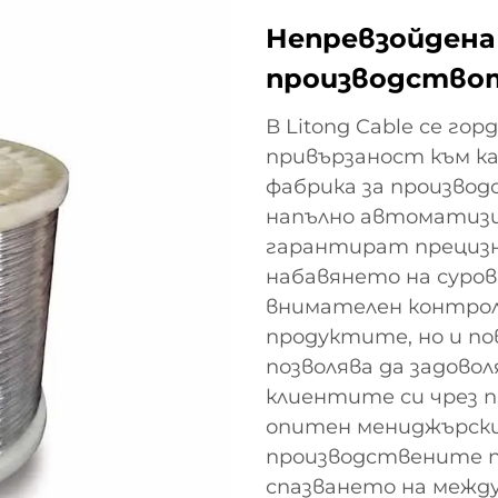
Непревзойдена
производствот
В Litong Cable се г
привързаност към к
фабрика за производ
напълно автоматизи
гарантират прецизн
набавянето на суров
внимателен контрол
продуктите, но и п
позволява да задово
клиентите си чрез 
опитен мениджърски
производствените п
спазването на межд