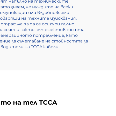
арят напълно на техническите
ато знаем, че нуждите на всеки
комуникации или възобновяеми
говарящи на техните изисквания.
расъла, за да се осигури пълно
насочени както към ефективността,
и енергийното потребление, като
ение за съчетаване на стойността за
зводители на TCCA кабели.
ото на тел TCCA