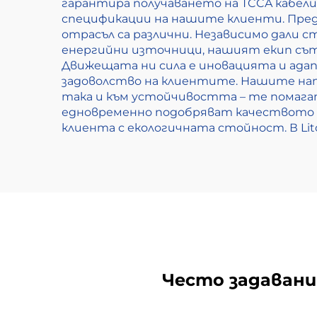
гарантира получаването на TCCA кабели
спецификации на нашите клиенти. Предл
отрасъл са различни. Независимо дали 
енергийни източници, нашият екип сът
Движещата ни сила е иновацията и ада
задоволство на клиентите. Нашите на
така и към устойчивостта – те помага
едновременно подобряват качеството н
клиента с екологичната стойност. В Li
Често задавани