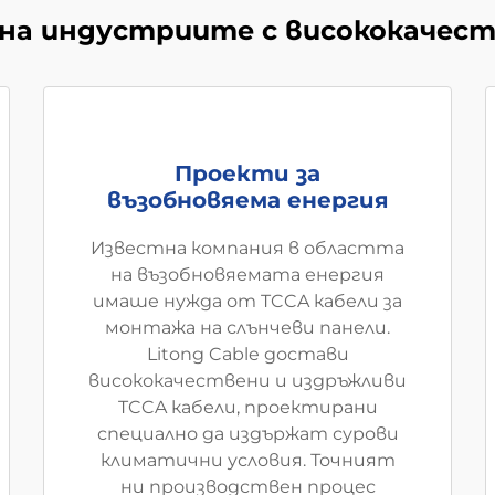
на индустриите с висококачест
Проекти за
възобновяема енергия
Известна компания в областта
на възобновяемата енергия
имаше нужда от TCCA кабели за
монтажа на слънчеви панели.
Litong Cable достави
висококачествени и издръжливи
TCCA кабели, проектирани
специално да издържат сурови
климатични условия. Точният
ни производствен процес