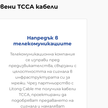
вени TCCA кабели
Напредък в
телекомуникациите
Телекомуникационна компания
се изправи пред
предизвикателства, свързани с
цялостността на сигнала в
инфраструктурата си за
мрежи. Чрез партньорство с
Litong Cable те получиха кабели
TCCA, проектирани да
подобряват предаването на
сигнала и намаляват