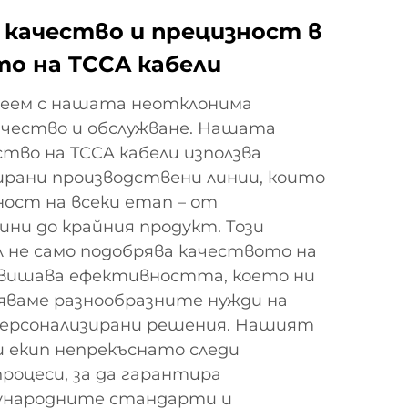
 качество и прецизност в
о на TCCA кабели
ордеем с нашата неотклонима
ачество и обслужване. Нашата
ство на TCCA кабели използва
рани производствени линии, които
ост на всеки етап – от
ини до крайния продукт. Този
 не само подобрява качеството на
овишава ефективността, което ни
ляваме разнообразните нужди на
персонализирани решения. Нашият
 екип непрекъснато следи
роцеси, за да гарантира
ународните стандарти и