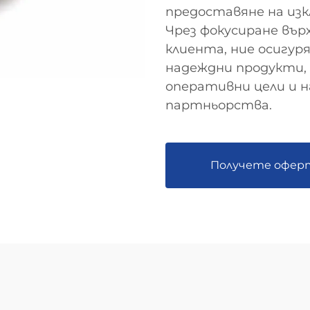
предоставяне на изк
Чрез фокусиране вър
клиента, ние осигу
надеждни продукти,
оперативни цели и 
партньорства.
Получете офер