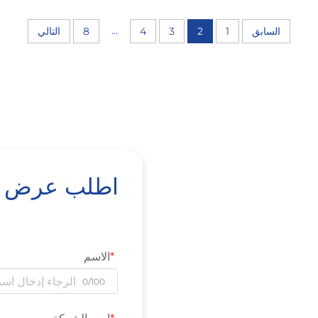
...
السابق
1
2
3
4
8
التالي
اطلب عرض أس
الاسم
0/100