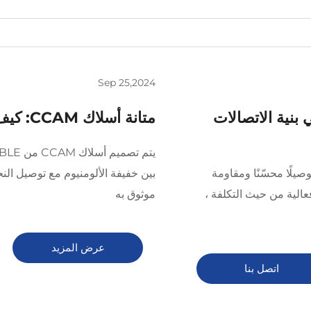
Sep 25,2024
استخدام أسلاك CCS في بنية الاتصالات
متانة أسلاك CCAM: كيف يقف في بيئات قاسية
س لـ LT CABLE تقدم توصيلًا محسّنًا ومقاومة
بين خفيفة الألومنيوم مع توصيل النح
فعالية من حيث التكلفة ،
موثوق به
عرض المزيد
اتصل بنا