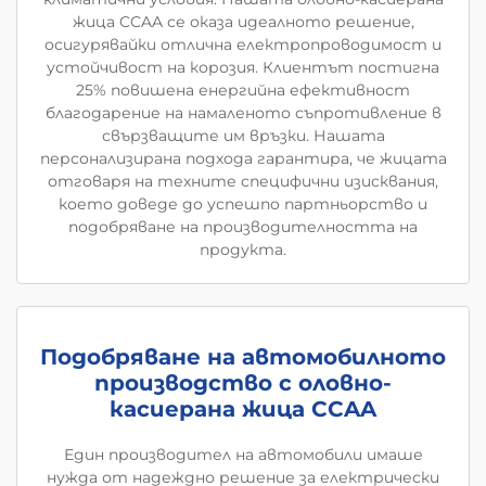
жица CCAA се оказа идеалното решение,
осигурявайки отлична електропроводимост и
устойчивост на корозия. Клиентът постигна
25% повишена енергийна ефективност
благодарение на намаленото съпротивление в
свързващите им връзки. Нашата
персонализирана подхода гарантира, че жицата
отговаря на техните специфични изисквания,
което доведе до успешno партньорство и
подобряване на производителността на
продукта.
Подобряване на автомобилното
производство с оловно-
касиерана жица CCAA
Един производител на автомобили имаше
нужда от надеждно решение за електрически