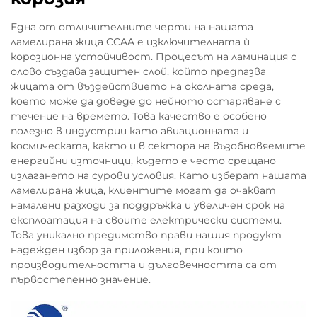
Една от отличителните черти на нашата
ламелирана жица CCAA е изключителната ѝ
корозионна устойчивост. Процесът на ламинация с
олово създава защитен слой, който предпазва
жицата от въздействието на околната среда,
което може да доведе до нейното остаряване с
течение на времето. Това качество е особено
полезно в индустрии като авиационната и
космическата, както и в сектора на възобновяемите
енергийни източници, където е често срещано
излагането на сурови условия. Като изберат нашата
ламелирана жица, клиентите могат да очакват
намалени разходи за поддръжка и увеличен срок на
експлоатация на своите електрически системи.
Това уникално предимство прави нашия продукт
надежден избор за приложения, при които
производителността и дълговечността са от
първостепенно значение.