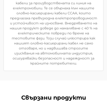
кабели за производствената си линия на
електромобили. Те се обърнаха към нашите
оловно-касиерирани кабели CCAA, които
предлагаха превъзходна електропроводимост
и устойчивост на износване. Внедряването на
нашия продукт доведе до намаляване с 40 % на
електрическите повреди по време на
тестовите фази. Този случай илюстрира как
нашият оловно-касиерирани кабел не само
отговаря, но и надвишава строгите
изисквания на автомобилната индустрия,
осигурявайки безопасност и надеждност за
крайните потребители.
Свързани продукти