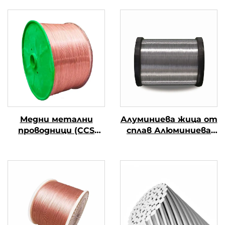
Медни метални
Алуминиева жица от
проводници (CCS
сплав Алюминиева
проводници)
магниева жица от
сплав (АЛ-МГ сплав)