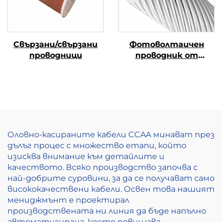
Свързани/свързани
Фотоволтаичен
проводници
проводник от
алуминиева сплав
Оловно-касираните кабели CCAA минават през
дълъг процес с множество етапи, който
изисква внимание към детайлите и
качеството. Всяко производство започва с
най-добрите суровини, за да се получават само
висококачествени кабели. Освен това нашият
мениджмънт е проектирал
производствената ни линия да бъде напълно
автоматизирана, което повишава