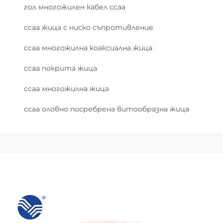
гол многожилен кабел ccaa
ccaa жица с ниско съпротивление
ccaa многожилна коаксиална жица
ccaa покрита жица
ccaa многожилна жица
ccaa оловно посребрена витообразна жица