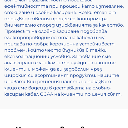
ефективността при процеси като изтегляне,
отжигане и оловно касиране. Всеки етап от
производствения процес се контролира
внимателно според изискванията за качество.
Процесът на оловно касиране подобрява
електропроводимостта на кабела и му
придава по-добра корозионна устойчивост —
проблем, който често възниква в тежки
експлоатационни условия. Затова ние сме
ангажирани с уникалните нужди на нашите
клиенти и можем да ги задоволим чрез
широкия си асортимент продукти. Нашите
иновативни решения наистина показват
защо сме водещи в доставката на оловно-
касиран кабел CCAA на клиенти по целия свят.