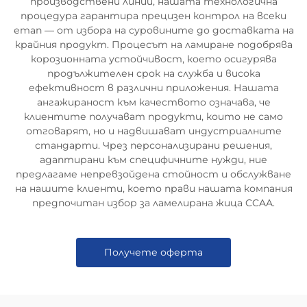
производствени линии, нашата технологична
процедура гарантира прецизен контрол на всеки
етап — от избора на суровините до доставката на
крайния продукт. Процесът на ламиране подобрява
корозионната устойчивост, което осигурява
продължителен срок на служба и висока
ефективност в различни приложения. Нашата
ангажираност към качеството означава, че
клиентите получават продукти, които не само
отговарят, но и надвишават индустриалните
стандарти. Чрез персонализирани решения,
адаптирани към специфичните нужди, ние
предлагаме непревзойдена стойност и обслужване
на нашите клиенти, което прави нашата компания
предпочитан избор за ламелирана жица CCAA.
Получете оферта