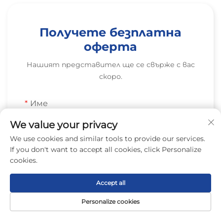
Получете безплатна
оферта
Нашият представител ще се свърже с вас
скоро.
Име
0/100
We value your privacy
We use cookies and similar tools to provide our services.
Имейл
If you don't want to accept all cookies, click Personalize
cookies.
0/100
Accept all
Мобилен
Personalize cookies
Code
0/16
Начална
Продукт
За нас
Контакти