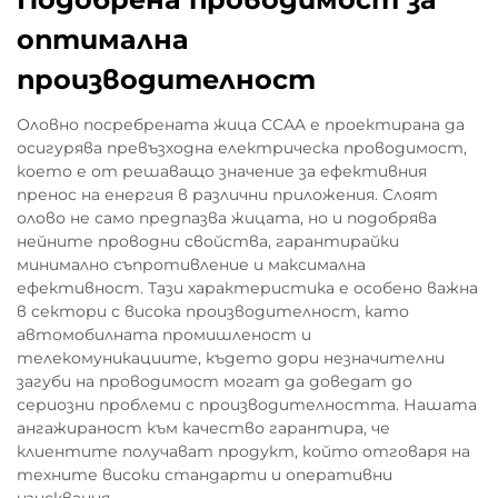
оптимална
производителност
Оловно посребрената жица CCAA е проектирана да
осигурява превъзходна електрическа проводимост,
което е от решаващо значение за ефективния
пренос на енергия в различни приложения. Слоят
олово не само предпазва жицата, но и подобрява
нейните проводни свойства, гарантирайки
минимално съпротивление и максимална
ефективност. Тази характеристика е особено важна
в сектори с висока производителност, като
автомобилната промишленост и
телекомуникациите, където дори незначителни
загуби на проводимост могат да доведат до
сериозни проблеми с производителността. Нашата
ангажираност към качество гарантира, че
клиентите получават продукт, който отговаря на
техните високи стандарти и оперативни