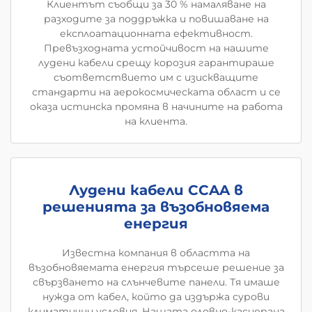
Клиентът съобщи за 30 % намаляване на
разходите за поддръжка и повишаване на
експлоатационната ефективност.
Превъзходната устойчивост на нашите
лудени кабели срещу корозия гарантираше
съответствието им с изискващите
стандарти на аерокосмическата област и се
оказа истинска промяна в начините на работа
на клиента.
Лудени кабели CCAA в
решенията за възобновяема
енергия
Известна компания в областта на
възобновяемата енергия търсеше решение за
свързването на слънчевите панели. Тя имаше
нужда от кабел, който да издържа сурови
климатични условия. Нашата оловно-касиерана