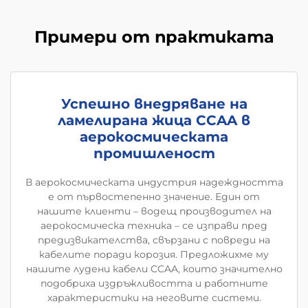
Примери от практиката
Успешно внедряване на
ламелирана жица CCAA в
аерокосмическата
промишленост
В аерокосмическата индустрия надеждността
е от първостепенно значение. Един от
нашите клиенти – водещ производител на
аерокосмическа техника – се изправи пред
предизвикателства, свързани с повреди на
кабелите поради корозия. Предложихме му
нашите лудени кабели CCAA, които значително
подобриха издръжливостта и работните
характеристики на неговите системи.