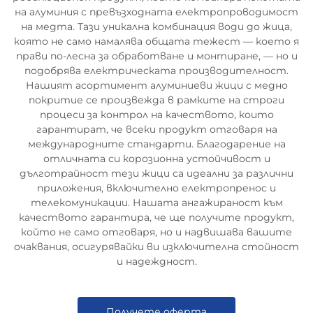
на алуминия с превъзходната електропроводимост
на медта. Тази уникална комбинация води до жица,
която не само намалява общата тежест — което я
прави по-лесна за обработване и монтиране, — но и
подобрява електрическата производителност.
Нашият асортимент алуминиеви жици с медно
покритие се произвежда в рамките на строги
процеси за контрол на качеството, които
гарантират, че всеки продукт отговаря на
международните стандарти. Благодарение на
отличната си корозионна устойчивост и
дълготрайност тези жици са идеални за различни
приложения, включително електропренос и
телекомуникации. Нашата ангажираност към
качеството гарантира, че ще получите продукт,
който не само отговаря, но и надвишава вашите
очаквания, осигурявайки ви изключителна стойност
и надеждност.
Получете оферта