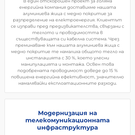
В един отскорошен проект за голяма
енергийна компания доставихме нашата
алуминиева жица с медно покритие за
разпределение на електроенергия. Клиентът
се изправи пред предизвикателства, свързани с
теглото и проводимостта в
съществуващата си кабелна система. Чрез
преминаване към нашата алуминиева жица с
медно покритие те намалиха общото тегло на
инсталацията с 30 %, което улесни
манипулацията и монтажа. Освен това
подобрената проводимост доведе до 15 %
повишена енергийна ефективност, значително
намалявайки експлоатационните разходи.
Модернизация на
телекомуникационната
инфраструктура