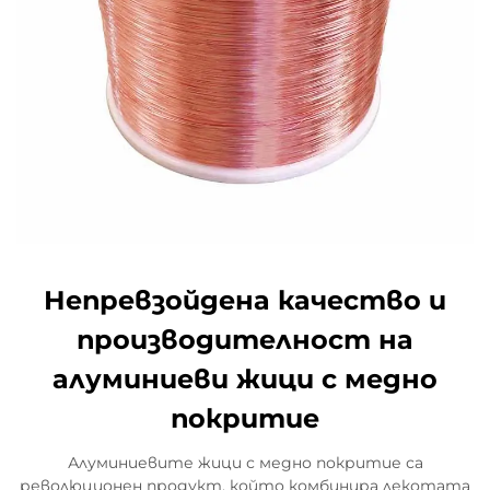
Непревзойдена качество и
производителност на
алуминиеви жици с медно
покритие
Алуминиевите жици с медно покритие са
революционен продукт, който комбинира лекотата