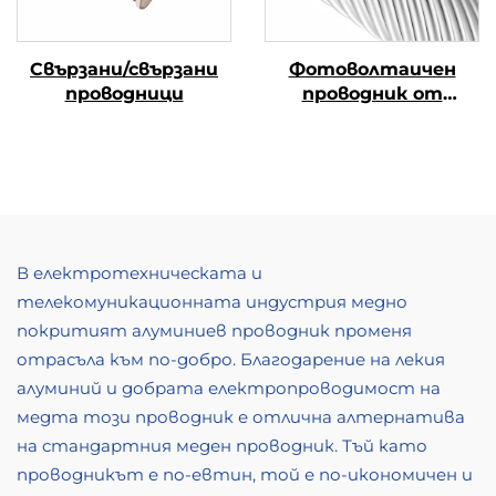
Свързани/свързани
Фотоволтаичен
проводници
проводник от
алуминиева сплав
В електротехническата и
телекомуникационната индустрия медно
покритият алуминиев проводник променя
отрасъла към по-добро. Благодарение на лекия
алуминий и добрата електропроводимост на
медта този проводник е отлична алтернатива
на стандартния меден проводник. Тъй като
проводникът е по-евтин, той е по-икономичен и