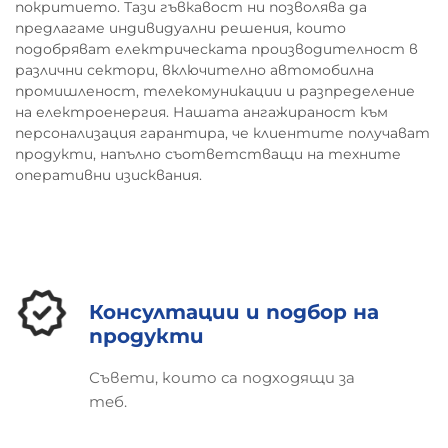
покритието. Тази гъвкавост ни позволява да
токове засичат подповърхностни дефекти
предлагаме индивидуални решения, които
като микронапуквания с резолюция 0,3 мм,
подобряват електрическата производителност в
докато ултразвуковите системи с фазиран
различни сектори, включително автомобилна
масив картографират еднородността на
промишленост, телекомуникации и разпределение
нишките в 256 измервателни точки
на електроенергия. Нашата ангажираност към
едновременно.
персонализация гарантира, че клиентите получават
Този двоен подход за NDE намалява
продукти, напълно съответстващи на техните
фалшивите положителни резултати с 47% в
оперативни изисквания.
сравнение с еднометодните системи,
което позволява корекции в реално време по
време на производството, а не отпадъци
след процеса.
Индустриален парадокс:
Консултации и подбор на
Балансиране на
продукти
икономическа
Съвети, които са подходящи за
ефективност с целите за
теб.
нулеви дефекти