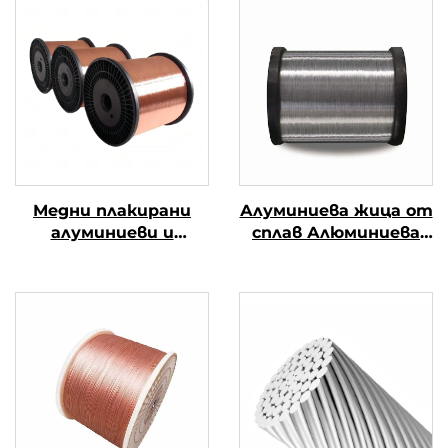
Медни плакирани
Алуминиева жица от
алуминиеви и
сплав Алюминиева
магнезиеви
магниева жица от
проводници (CCAM
сплав (АЛ-МГ сплав)
проводници)