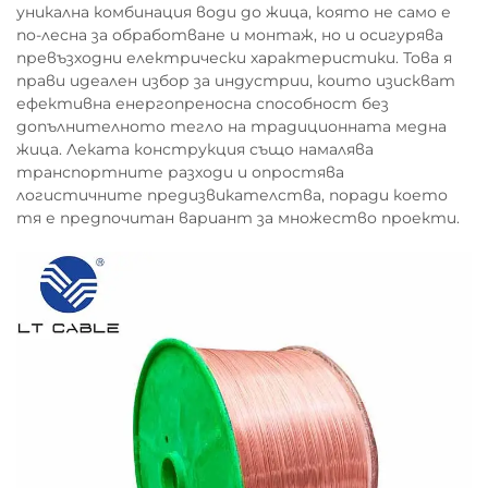
протоколи за ефективен
уникална комбинация води до жица, която не само е
по-лесна за обработване и монтаж, но и осигурява
контрол на качеството на
превъзходни електрически характеристики. Това я
снопови проводници
прави идеален избор за индустрии, които изискват
ефективна енергопреносна способност без
допълнителното тегло на традиционната медна
Еталони за проводимост,
жица. Леката конструкция също намалява
омекване и изпитване на
транспортните разходи и опростява
логистичните предизвикателства, поради което
огъване
тя е предпочитан вариант за множество проекти.
Стриктното електрическо и механично
изпитване е основа за контрола на
качеството на сноповите проводници.
Съвременните обекти прилагат
триетапна валидация:
Проводимост
тестовете потвърждават,
че чистотата на медта отговаря на
стандарта IEC 60228 клас 5/6 (минимум 101%
IACS проводимост)
Удължаване
оценките с помощта на
компютризирани усилвателни машини
измерват ковкостта под товари от 30–50