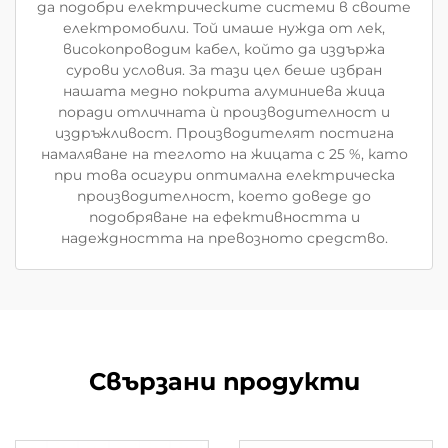
да подобри електрическите системи в своите
електромобили. Той имаше нужда от лек,
високопроводим кабел, който да издържа
сурови условия. За тази цел беше избран
нашата медно покрита алуминиева жица
поради отличната ѝ производителност и
издръжливост. Производителят постигна
намаляване на теглото на жицата с 25 %, като
при това осигури оптимална електрическа
производителност, което доведе до
подобряване на ефективността и
надеждността на превозното средство.
Свързани продукти