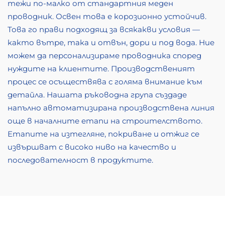
тежи по-малко от стандартния меден
проводник. Освен това е корозионно устойчив.
Това го прави подходящ за всякакви условия —
както вътре, така и отвън, дори и под вода. Ние
можем да персонализираме проводника според
нуждите на клиентите. Производственият
процес се осъществява с голяма внимание към
детайла. Нашата ръководна група създаде
напълно автоматизирана производствена линия
още в началните етапи на строителството.
Етапите на изтегляне, покриване и отжиг се
извършват с високо ниво на качество и
последователност в продуктите.