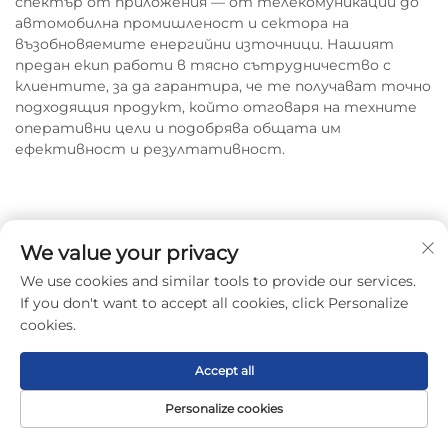
спектър от приложения — от телекомуникации до
автомобилна промишленост и сектора на
възобновяемите енергийни източници. Нашият
предан екип работи в тясно сътрудничество с
клиентите, за да гарантира, че те получават точно
подходящия продукт, който отговаря на техните
оперативни цели и подобрява общата им
ефективност и резултативност.
We value your privacy
We use cookies and similar tools to provide our services.
Консултации и подбор на
If you don't want to accept all cookies, click Personalize
продукти
cookies.
Съвети, които са подходящи за
Accept all
теб.
Personalize cookies
Начална
Продукт
За нас
Контакти