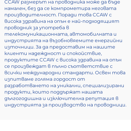
CCAW размерът на проводника може да бъде
намален, без да се компрометира неговата
производителност. Поради това CCAW с
висока здравина на опън е най-подходящият
проводник за употреба в
телекомуникационната, автомобилната и
индустрията на възобновяемите енергийни
източници. За да предоставим на нашите
клиенти надеждност и спокойствие,
продуктите CCAW с висока здравина на опън
се произвеждат в пълно съответствие с
всички международни стандарти. Освен това
изпитваме голяма гордост от
разработването на уникални, специализирани
продукти, които поддържат нашата
дългогодишна и изключителна репутация в
индустрията за производство на проводници.