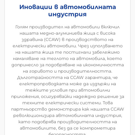
Иновации в автомобилната
индустрия
Голям производител на автомобили включил
нашата медно-алуминиева жица с висока
здравина (CCAW) в производството на
електрически автомобили. Чрез използването
на нашата жица те постигнали забележимо
намаляване на теглото на автомобила, което
допринесло за подобряване на икономичността
на горивото и производителността.
Дълготрайността на CCAW гарантира, че
електропроводката може да издържи на
тежките условия при автомобилни
приложения, осигурявайки надеждно решение за
техните електрически системи. Това
партньорство демонстрира как нашата CCAW
революционизира автомобилната индустрия,
като подобрява производителността на
автомобилите, без да се компрометира
безопасността.