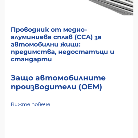
Проводник от медно-
алуминиева сплав (CCA) за
автомобилни жици:
предимства, недостатъци и
стандарти
Защо автомобилните
производители (OEM)
преминават към
използване на проводници
Вижте повече
от медно-алуминиева
сплав (CCA): намаляване на
теглото, намаляване на