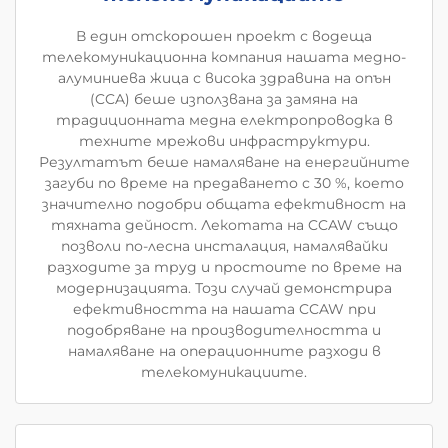
В един отскорошен проект с водеща
телекомуникационна компания нашата медно-
алуминиева жица с висока здравина на опън
(CCA) беше използвана за замяна на
традиционната медна електропроводка в
техните мрежови инфраструктури.
Резултатът беше намаляване на енергийните
загуби по време на предаването с 30 %, което
значително подобри общата ефективност на
тяхната дейност. Лекотата на CCAW също
позволи по-лесна инсталация, намалявайки
разходите за труд и простоите по време на
модернизацията. Този случай демонстрира
ефективността на нашата CCAW при
подобряване на производителността и
намаляване на операционните разходи в
телекомуникациите.