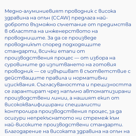
Медно-алуминиевият проводник с висока
здравина на опън (CCAW) предлага най-
доброто възможно съчетание от предимства
в областта на инженерството на
проводниците. За да се произведе
проводникът според подходящите
стандарти, всички етапи от
производствения процес — от избора на
суровините до изпитването на готовия
проводник — се извършват в съответствие с
действащите правила и нормативни
изисквания. Съгласуваността и прецизността
се гарантират чрез напълно автоматизирани
производствени линии, а нашият екип от
висококвалифицирани специалисти
контролира производствения процес, за да
осигури непрекъснатото ни стремеж към
най-високите производствени стандарти.
Благодарение на високата здравина на опън на