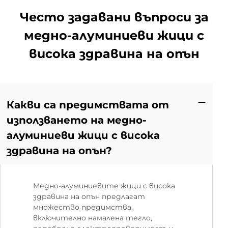
Често задавани въпроси за
медно-алуминиеви жици с
висока здравина на опън
Какви са предимствата от
използването на медно-
алуминиеви жици с висока
здравина на опън?
Медно-алуминиевите жици с висока
здравина на опън предлагат
множество предимства,
включително намалена тегло,