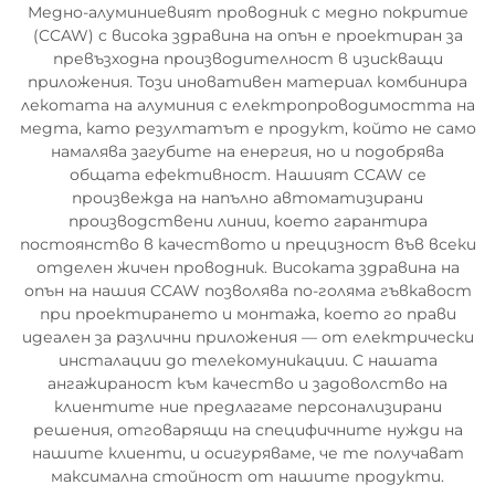
Медно-алуминиевият проводник с медно покритие
(CCAW) с висока здравина на опън е проектиран за
превъзходна производителност в изискващи
приложения. Този иновативен материал комбинира
лекотата на алуминия с електропроводимостта на
медта, като резултатът е продукт, който не само
намалява загубите на енергия, но и подобрява
общата ефективност. Нашият CCAW се
произвежда на напълно автоматизирани
производствени линии, което гарантира
постоянство в качеството и прецизност във всеки
отделен жичен проводник. Високата здравина на
опън на нашия CCAW позволява по-голяма гъвкавост
при проектирането и монтажа, което го прави
идеален за различни приложения — от електрически
инсталации до телекомуникации. С нашата
ангажираност към качество и задоволство на
клиентите ние предлагаме персонализирани
решения, отговарящи на специфичните нужди на
нашите клиенти, и осигуряваме, че те получават
максимална стойност от нашите продукти.