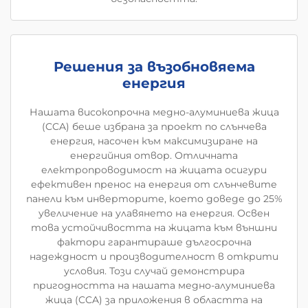
Решения за възобновяема
енергия
Нашата високопрочна медно-алуминиева жица
(CCA) беше избрана за проект по слънчева
енергия, насочен към максимизиране на
енергийния отвор. Отличната
електропроводимост на жицата осигури
ефективен пренос на енергия от слънчевите
панели към инверторите, което доведе до 25%
увеличение на улавянето на енергия. Освен
това устойчивостта на жицата към външни
фактори гарантираше дългосрочна
надеждност и производителност в открити
условия. Този случай демонстрира
пригодността на нашата медно-алуминиева
жица (CCA) за приложения в областта на