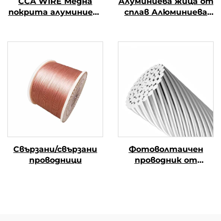
CCA WIRE Медна
Алуминиева жица от
покрита алуминиева
сплав Алюминиева
тел
магниева жица от
сплав (АЛ-МГ сплав)
Свързани/свързани
Фотоволтаичен
проводници
проводник от
алуминиева сплав