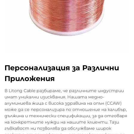
години експлоатация и при тежки
натоварвания. В резултат на това
автомобилните производители вземат
решенията си по-скоро въз основа на това
какво всъщност се случва в реални условия,
отколкото само въз основа на формалното
съответствие с документите за
съответствие.
Персонализация за Различни
Приложения
В Litong Cable разбираме, че различните индустрии
имат уникални изисквания. Нашата медно-
алуминиева жица с висока здравина на опън (CCAW)
може да се персонализира по отношение на калибър,
дължина и технически спецификации, за да отговаря
на конкретните нужди на нашите клиенти. Тази
гъвкавост ни позволява да обслужваме широк