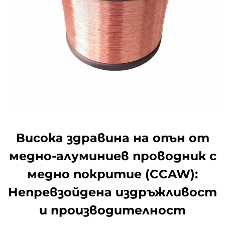
Висока здравина на опън от
медно-алуминиев проводник с
медно покритие (CCAW):
Непревзойдена издръжливост
и производителност