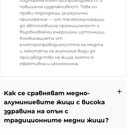
подобрена електропроводимост и
повишена издръжливост. Това ги
прави подходящи за различни
приложения — от телекомуникации
до автомобилна промишленост и
възобновяеми енергийни източници.
Комбинацията от
електропроводимостта на медта
и лекотата на алуминия води до
производство на жица, която е
ефективна и икономична.
Как се сравняват медно-
алуминиевите жици с висока
здравина на опън с
традиционните медни жици?