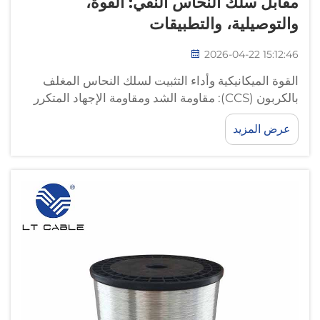
مقابل سلك النحاس النقي: القوة،
والتوصيلية، والتطبيقات
2026-04-22 15:12:46
القوة الميكانيكية وأداء التثبيت لسلك النحاس المغلف
بالكربون (CCS): مقاومة الشد ومقاومة الإجهاد المتكرر
عند الانحناء مقارنةً بالنحاس النقي. ويتميز سلك الفولاذ
عرض المزيد
المغلف بالنحاس (CCS) بقوته الميكانيكية في
سيناريوهات التثبيت الصعبة بسبب طريقة تصنيعه...