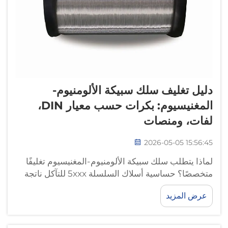
دليل تغليف سلك سبيكة الألومنيوم-
المغنيسيوم: بكرات حسب معيار DIN،
لفات، ومنصات
2026-05-05 15:56:45
لماذا يتطلب سلك سبيكة الألومنيوم-المغنيسيوم تغليفًا
متخصصًا؟ حساسية أسلاك السلسلة 5xxx للتآكل ناتجة
عن محتواها من المغنيسيوم. إن سلك سبيكة الألومنيوم-
عرض المزيد
المغنيسيوم — وبخاصة سبائك السلسلة 5xxx التي تحتوي
على ٣–٥٪ مغنيسيوم — يكون عرضة بشكل خاص
للتآكل...