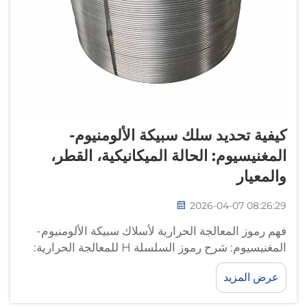
كيفية تحديد سلك سبيكة الألومنيوم-
المغنيسيوم: الحالة الميكانيكية، القطر،
والمعيار
2026-04-07 08:26:29
فهم رموز المعالجة الحرارية لأسلاك سبيكة الألومنيوم-
المغنيسيوم: شرح رموز السلسلة H للمعالجة الحرارية:
H14 وH32 وH34 في أسلاك السلسلة 5xxx: تشير رموز
عرض المزيد
السلسلة H إلى حالات التصلب الناتجة عن التشويه
الميكانيكي، وهي ضرورية للسبائك غير القابلة للتصليب