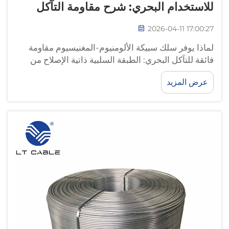
للاستخدام البحري: شرح مقاومة التآكل
2026-04-11 17:00:27
لماذا يوفر سلك سبيكة الألومنيوم-المغنيسيوم مقاومة
فائقة للتآكل البحري: الطبقة السلبية ذاتية الإصلاح من
أكسيد الألومنيوم (Al₂O₃) في مياه البحر الغنية
عرض المزيد
بالكلوريدات: عند تعرُّض سلك سبيكة الألومنيوم-
المغنيسيوم لمياه البحر، يتكون طبقة واقية من أكسيد
الألومنيوم (Al₂O₃)...