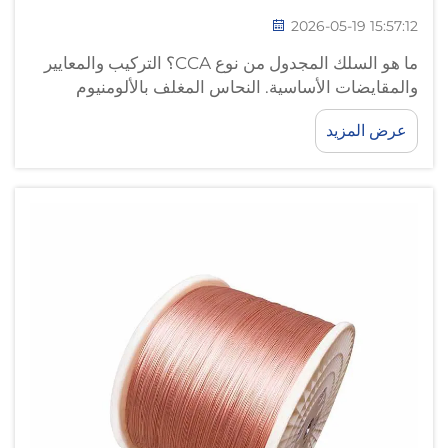
2026-05-19 15:57:12
ما هو السلك المجدول من نوع CCA؟ التركيب والمعايير
والمقايضات الأساسية. النحاس المغلف بالألومنيوم
(CCA) مقابل النحاس الخالص: الخصائص المادية
عرض المزيد
والتوازن بين التكلفة والأداء. يتميّز السلك المجدول من
نوع CCA بقلب ألومنيوم مُطلّى كهربائيًّا أو مدرفل بطبقة
رقيقة من النحاس...