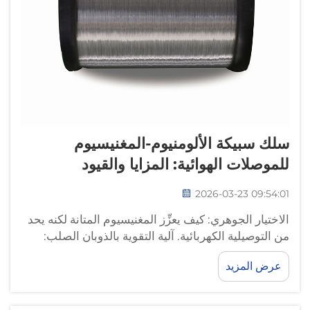
سلك سبيكة الألومنيوم-المغنيسيوم
للموصلات الهوائية: المزايا والقيود
2026-03-23 09:54:01
الاختيار الجوهري: كيف يعزِّز المغنيسيوم المتانة لكنه يحد
من التوصيلية الكهربائية. آلية التقوية بالذوبان الصلب:
تعيق ذرات المغنيسيوم حركة الانزلاقات وتدفق
عرض المزيد
الإلكترونات. وعندما تندمج ذرات المغنيسيوم في بنية
الألومنيوم المكعبة المركزية للوجه...