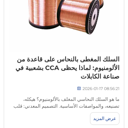
السلك المغطى بالنحاس على قاعدة من
الألومنيوم: لماذا يحظى CCA بشعبية في
صناعة الكابلات
2026-01-17 08:56:21
ما هو السلك النحاسي المغلف بالألومنيوم؟ هيكله،
تصنيعه، والمواصفات الأساسية. التصميم المعدني: قلب
من الألومنيوم مع طلاء نحاسي كهربائي أو مدرفل. يتكوّن
عرض المزيد
سلك CCA باختصار من قلب ألومنيوم ملفوف...