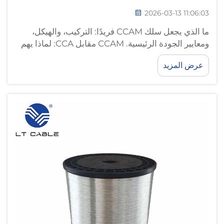
2026-03-13 11:06:03
ما الذي يجعل سلك CCAM فريدًا: التركيب، والهيكل،
ومعايير الجودة الرئيسية. CCAM مقابل CCA: لماذا يهم
وجود قلب من الألومنيوم-المغنيسيوم وطلاء نحاسي من
عرض المزيد
حيث التوصيلية ومقاومة التآكل. ما يميز سلك CCAM هو
هيكله الثنائي المعدني الخاص...