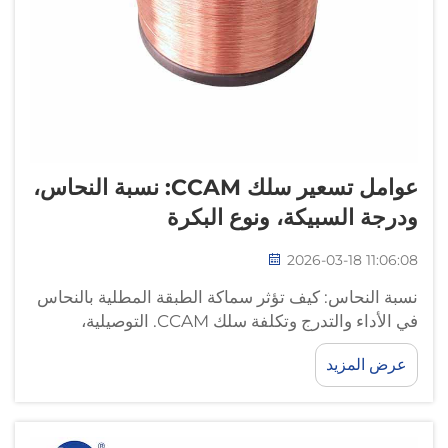
عوامل تسعير سلك CCAM: نسبة النحاس،
ودرجة السبيكة، ونوع البكرة
2026-03-18 11:06:08
نسبة النحاس: كيف تؤثر سماكة الطبقة المطلية بالنحاس
في الأداء والتدرج وتكلفة سلك CCAM. التوصيلية،
المتانة، والموقع التنافسي عبر نسب النحاس من ١٠٪ إلى
عرض المزيد
٢٥٪. يعتمد أداء سلك الألومنيوم-المغنيسيوم المغلف
بالنحاس (CCAM) فعليًّا على...