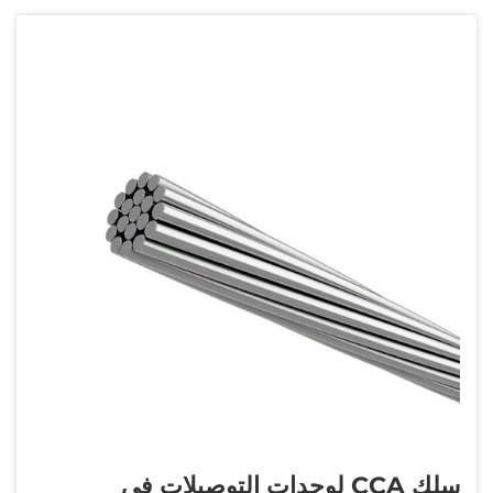
CCAM بطبقة نحاسية مطلية عادةً بنسبة 10&n...
سلك CCA لوحدات التوصيلات في