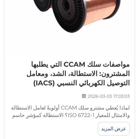
مواصفات سلك CCAM التي يطلبها
المشترون: الاستطالة، الشد، ومعامل
التوصيل الكهربائي النسبي (IACS)
2026-03-03 17:03:03
لماذا يُعطي مشترو سلك CCAM أولويةً لعامل الاستطالة
والامتثال للمعيار ISO 6722-1؟ الاستطالة كمؤشرٍ حاسمٍ
على المتانة في حزم الأسلاك المستخدمة في أنظمة
عرض المزيد
السيارات ضمن بيئات التغير الحراري الدوري. وقدرة
السلك على التمدد قبل الانقطاع تُعرف باسم الاستطالة...