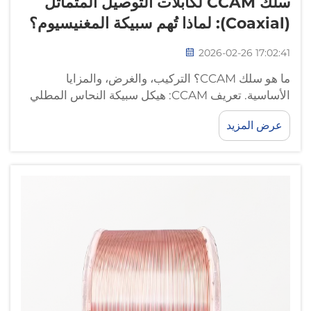
سلك CCAM لكابلات التوصيل المتماثل
(Coaxial): لماذا تُهم سبيكة المغنيسيوم؟
2026-02-26 17:02:41
ما هو سلك CCAM؟ التركيب، والغرض، والمزايا
الأساسية. تعريف CCAM: هيكل سبيكة النحاس المطلي
بالألومنيوم-المغنيسيوم. يجمع سلك CCAM بين النحاس
عرض المزيد
وسبيكة الألومنيوم-المغنيسيوم في تركيب خاص، حيث
تشكّل سبيكة الألومنيوم-المغنيسيوم القلب...