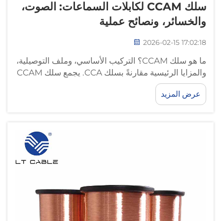
سلك CCAM لكابلات السماعات: الصوت،
والخسائر، ونصائح عملية
2026-02-15 17:02:18
ما هو سلك CCAM؟ التركيب الأساسي، وملف التوصيلية،
والمزايا الرئيسية مقارنةً بسلك CCA. يجمع سلك CCAM
بين النحاس وسبيكة الألومنيوم-المغنيسيوم بطريقة
عرض المزيد
فريدة. ويتكوّن جوهره من قلبٍ مصنوعٍ من سبيكة
ألومنيوم-مغنيسيوم ملفوفٍ بالنحاس. وتهدف هذه
التصميمات إلى تحقيق...