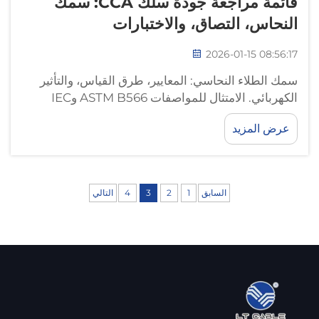
قائمة مراجعة جودة سلك CCA: سمك
النحاس، التصاق، والاختبارات
2026-01-15 08:56:17
سمك الطلاء النحاسي: المعايير، طرق القياس، والتأثير
الكهربائي. الامتثال للمواصفات ASTM B566 وIEC
61238: الحد الأدنى لمتطلبات السُمك لضمان جودة سلك
عرض المزيد
CCA الموثوق. إن المعايير الدولية تحدد بالفعل السمك
الأدنى المقبول...
السابق
1
2
3
4
التالي