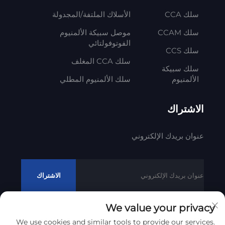
سلك CCA
الأسلاك الملتفة/المجدولة
سلك CCAM
موصل سبيكة الألمنيوم
الفوتوفولتائي
سلك CCS
سلك CCA المغلف
سلك سبيكة
الألمنيوم
سلك الألمنيوم المطلي
الاشتراك
عنوان بريدك الإلكتروني
الاشتراك
We value your privacy
We use cookies and similar tools to provide our services.
حقوق النشر © 2012 - 2023 شركة ليتونغ لتكنولوجيا الكابلات المحدودة