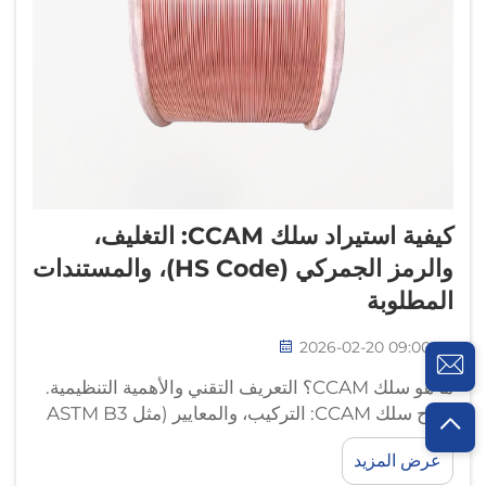
كيفية استيراد سلك CCAM: التغليف،
والرمز الجمركي (HS Code)، والمستندات
المطلوبة
2026-02-20 09:00:06
ما هو سلك CCAM؟ التعريف التقني والأهمية التنظيمية.
شرح سلك CCAM: التركيب، والمعايير (مثل ASTM B3
وIEC 60228)، وحالات الاستخدام الرئيسية. يشير سلك
عرض المزيد
CCAM إلى سلك نحاسي خضع لعمليات السحب البارد،