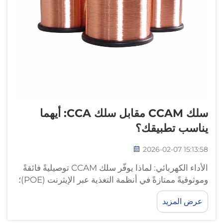
سلك CCAM مقابل سلك CCA: أيهما
يناسب تطبيقك؟
2026-02-07 15:13:58
الأداء الكهربائي: لماذا يوفّر سلك CCAM توصيليةً فائقةً
وموثوقيةً ممتازةً في أنظمة التغذية عبر الإيثرنت (POE)؛
سماكة الطلاء النحاسي والمقاومة الكهربائية المستمرة
عرض المزيد
(DC): كيف يتفوّق سلك CCAM على سلك CCA في نقل
البيانات والطاقة في التطبيقات الواقعية؛ يتميّز سلك