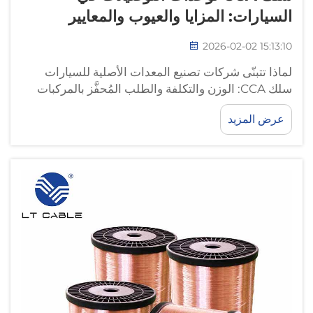
السيارات: المزايا والعيوب والمعايير
2026-02-02 15:13:10
لماذا تتبنّى شركات تصنيع المعدات الأصلية للسيارات
سلك CCA: الوزن والتكلفة والطلب المُحفَّز بالمركبات
الكهربائية. ضغوط بنية المركبات الكهربائية: كيف تُسرّع
عرض المزيد
خفّة الوزن وأهداف خفض تكلفة الأنظمة اعتماد سلك
CCA. وتواجه صناعة المركبات الكهربائية حاليًّا تحديين
كبيرين...