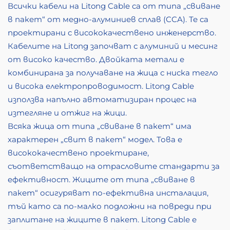
Всички кабели на Litong Cable са от типа „свиване
в пакет“ от медно-алуминиев сплав (CCA). Те са
проектирани с висококачествено инженерство.
Кабелите на Litong започват с алуминий и месинг
от високо качество. Двойката метали е
комбинирана за получаване на жица с ниска тегло
и висока електропроводимост. Litong Cable
използва напълно автоматизиран процес на
изтегляне и отжиг на жици.
Всяка жица от типа „свиване в пакет“ има
характерен „свит в пакет“ модел. Това е
висококачествено проектиране,
съответстващо на отрасловите стандарти за
ефективност. Жиците от типа „свиване в
пакет“ осигуряват по-ефективна инсталация,
тъй като са по-малко подложни на повреди при
заплитане на жиците в пакет. Litong Cable е