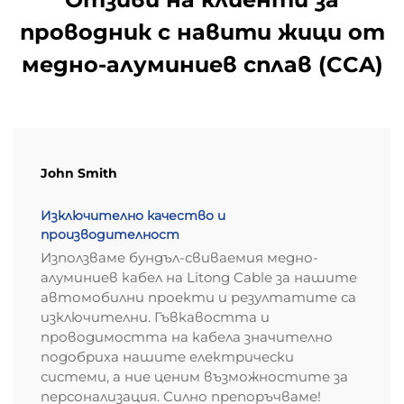
медно покритие, тъй като то по-добре
издържа на повтарящото се напрежение и
проводник с навити жици от
износване в продължение на дълги периоди.
медно-алуминиев сплав (CCA)
Защо меднооблицованият
алуминиев кабел осигурява
оптимална стойност:
компромис между цена,
John Smith
тегло и проводимост
Изключително качество и
30–40% по-ниска цена на
производителност
материала в сравнение с чиста
Използваме бундъл-свиваемия медно-
мед — потвърдено от данни от
алуминиев кабел на Litong Cable за нашите
сравнителния анализ на ICPC
автомобилни проекти и резултатите са
изключителни. Гъвкавостта и
през 2023 г.
проводимостта на кабела значително
Според най-новите данни от сравнителния
подобриха нашите електрически
анализ на ICPC за 2023 г., CCA намалява
системи, а ние ценим възможностите за
разходите за проводникови материали с
персонализация. Силно препоръчваме!