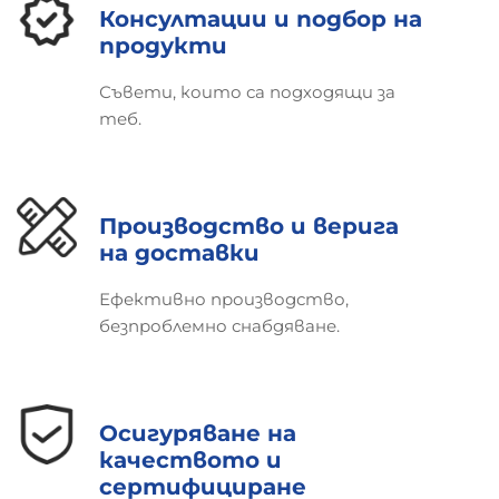
Консултации и подбор на
Заглъхване на
∼0,5 dB/м @ 2
с 30–40% по-
продукти
сигнала
GHz
ниско
Скорост на
Еквивалентно
Съвети, които са подходящи за
85%+
распространение
на цяла мед
теб.
Издръжливост
с 25% по-лек
5000+ цикъла
при огъване
от медта
Производство и верига
Като поставя медта точно там, където се
на доставки
движат електроните, CCA премахва
необходимостта от скъпите цели медни
Ефективно производство,
проводници – без да компрометира
безпроблемно снабдяване.
производителността в живо звучене,
безжична инфраструктура или
високонадеждни RF системи.
Осигуряване на
Важни аспекти:
качеството и
Ограничения и най-добри
сертифициране