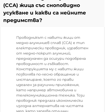
(CCA) жица със сноповидно
усукване и какви са нейните
предимства?
Проводникът с навити жици от
медно-алуминиев сплав (CCA) е тип
електрически проводник, изработен
от медно-покрит алуминий,
предназначен да осигури подобрена
проводимост и гъвкавост.
Конструкцията му с навити жици
позволява по-лесно обращение и
инсталиране, което го прави
идеален за различни приложения,
като например автомобилна и
телекомуникационна техника. Този
проводник предлага икономически
изгодна алтернатива на чистата
мед, като запазва отлични