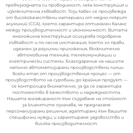
превъзходната си проводимост, лека конструкция и
изключителна гъвкавост. Този кабел се произвежда
от висококачествени материали от медно-покрит
алуминий (CCA), което гарантира оптимален баланс
между производителност и икономичност. Витата
многожилна конструкция осигурява подобрена
гъвкавост и по-лесна инсталация, което го прави
идеален за различни приложения, включително
автомобилна техника, телекомуникации и
електрически системи. Благодарение на нашите
напълно автоматизирани производствени линии
всеки етап от производствения процес — от
производството на суровини до крайния продукт —
се контролира внимателно, за да се гарантира
постоянство в качеството и надеждността.
Нашата ангажираност към създаване на стойност
за клиентите означава, че предлагаме
персонализирани решения, адаптирани към вашите
специфични нужди, и гарантираме задоволство и
висока производителност.