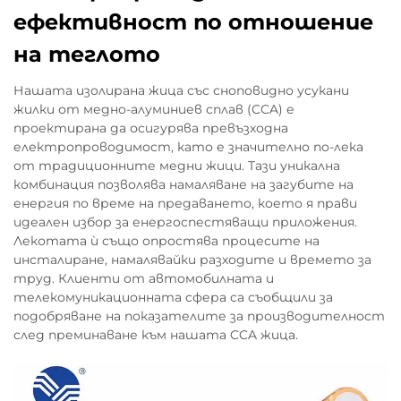
FTTH Drop: Където CCA
ефективност по отношение
доминира поради ефективност
на теглото
на лентовата ширина и радиус
на огъване
Нашата изолирана жица със сноповидно усукани
CCA се превърна в предпочтитан
жилки от медно-алуминиев сплав (CCA) е
проводников материал за повечето кабели
проектирана да осигурява превъзходна
CAT6/6A Ethernet и FTTH drop приложения днес.
електропроводимост, като е значително по-лека
от традиционните медни жици. Тази уникална
Тъй като тежи около 40% по-малко в
комбинация позволява намаляване на загубите на
сравнение с алтернативите, това
енергия по време на предаването, което я прави
наистина помага при прокарване на кабели
идеален избор за енергоспестяващи приложения.
както навън по стълбове, така и във
Лекотата ѝ също опростява процесите на
инсталиране, намалявайки разходите и времето за
вътрешни помещения, където
труд. Клиенти от автомобилната и
пространството има значение. Нивата на
телекомуникационната сфера са съобщили за
проводимост са между 92% и 97% IACS, което
подобряване на показателите за производителност
означава, че тези кабели могат да работят
след преминаване към нашата CCA жица.
безпроблемно до честотна лента от 550
MHz. Особено полезно е естественото