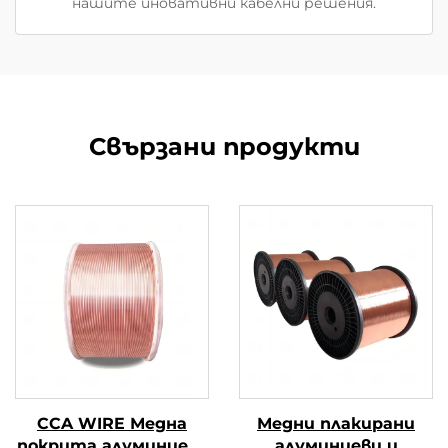
нашите иновативни кабелни решения.
Свързани продукти
CCA WIRE Медна
Медни плакирани
покрита алуминиева
алуминиеви и