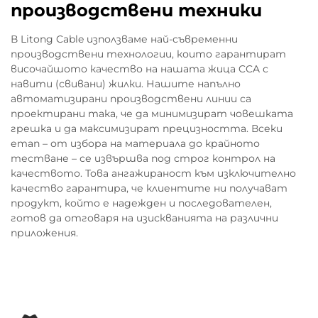
Оптимизиране на ефекта на
производствени техники
повърхностното течение без
високите разходи за мед
В Litong Cable използваме най-съвременни
производствени технологии, които гарантират
В професионалните аудио и RF коаксиални
височайшото качество на нашата жица CCA с
кабели, CCA осигурява качеството на
навити (свивани) жилки. Нашите напълно
предаване, като съгласува дизайна на
автоматизирани производствени линии са
проводника с електромагнитната физика. С
проектирани така, че да минимизират човешката
грешка и да максимизират прецизността. Всеки
10–15% медно покритие по обем, то
етап – от избора на материала до крайното
осигурява повърхностна проводимост,
тестване – се извършва под строг контрол на
идентична на тази на цялата мед при
качеството. Това ангажираност към изключително
честоти над 1 MHz – гарантирайки вярност
качество гарантира, че клиентите ни получават
продукт, който е надежден и последователен,
при микрофони, студийни монитори,
готов да отговаря на изискванията на различни
усилватели за мобилни сигнали и сателитни
приложения.
връзки. Ключовите RF параметри остават
непроменени:
Метрика за
Представяне
Предимство
представяне
на CCA
в разходите