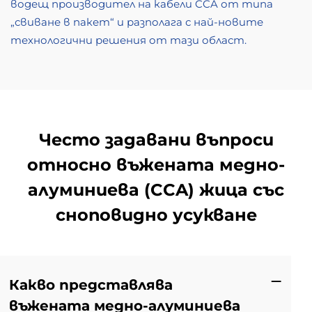
водещ производител на кабели CCA от типа
„свиване в пакет“ и разполага с най-новите
технологични решения от тази област.
Често задавани въпроси
относно въжената медно-
алуминиева (CCA) жица със
сноповидно усукване
Какво представлява
въжената медно-алуминиева