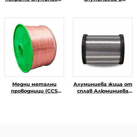
тел
магнезиеви
проводници (CCAM
проводници)
Медни метални
Алуминиева жица от
проводници (CCS
сплав Алюминиева
проводници)
магниева жица от
сплав (АЛ-МГ сплав)