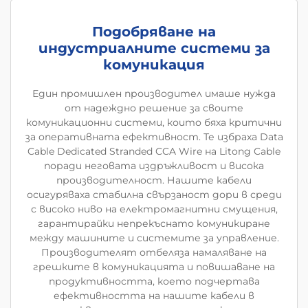
Подобряване на
индустриалните системи за
комуникация
Един промишлен производител имаше нужда
от надеждно решение за своите
комуникационни системи, които бяха критични
за оперативната ефективност. Те избраха Data
Cable Dedicated Stranded CCA Wire на Litong Cable
поради неговата издръжливост и висока
производителност. Нашите кабели
осигуряваха стабилна свързаност дори в среди
с високо ниво на електромагнитни смущения,
гарантирайки непрекъснато комуникиране
между машините и системите за управление.
Производителят отбеляза намаляване на
грешките в комуникацията и повишаване на
продуктивността, което подчертава
ефективността на нашите кабели в