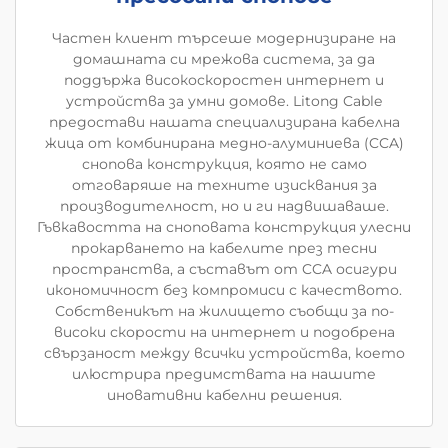
Частен клиент търсеше модернизиране на
домашната си мрежова система, за да
поддържа високоскоростен интернет и
устройства за умни домове. Litong Cable
предостави нашата специализирана кабелна
жица от комбинирана медно-алуминиева (CCA)
снопова конструкция, която не само
отговаряше на техните изисквания за
производителност, но и ги надвишаваше.
Гъвкавостта на сноповата конструкция улесни
прокарването на кабелите през тесни
пространства, а съставът от CCA осигури
икономичност без компромиси с качеството.
Собственикът на жилището съобщи за по-
високи скорости на интернет и подобрена
свързаност между всички устройства, което
илюстрира предимствата на нашите
иновативни кабелни решения.