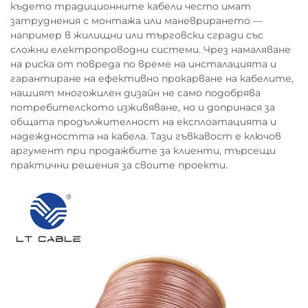
където традиционните кабели често имат
затруднения с монтажа или маневрирането —
например в жилищни или търговски сгради със
сложни електропроводни системи. Чрез намаляване
на риска от повреда по време на инсталацията и
гарантиране на ефективно прокарване на кабелите,
нашият многожилен дизайн не само подобрява
потребителското изживяване, но и допринася за
общата продължителност на експлоатацията и
надеждността на кабела. Тази гъвкавост е ключов
аргумент при продажбите за клиенти, търсещи
практични решения за своите проекти.