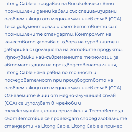
Litong Cable е продавач на висококачествени
промишлени данни кабели със специализирани
огъваеми жици от медно-алуминиев сплав (CCA).
Те са документирали и съответствието си с
промишлените стандарти. Контролът на
качеството започва с избора на суровините и
завършва с изолацията на готовите продукти.
Използвайки най-съвременните технологии за
автоматизация на производствената линия,
Litong Cable няма равна по точност и
последователност при производството на
огъваеми жици от медно-алуминиев сплав (CCA).
Огъваемите жици от медно-алуминиев сплав
(CCA) се използват в мрежови и
телекомуникационни приложения. Тестовете за
съответствие се провеждат според глобалните
стандарти на Litong Cable. Litong Cable е пример