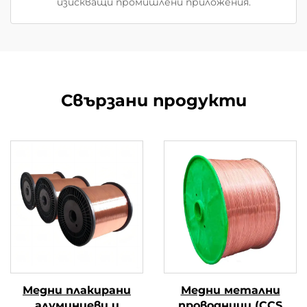
изискващи промишлени приложения.
Свързани продукти
Медни плакирани
Медни метални
алуминиеви и
проводници (CCS