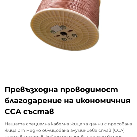
Превъзходна проводимост
благодарение на икономичния
CCA състав
Нашата специална кабелна жица за данни с пресована
жица от медно облицована алуминиева сплав (CCA)
използва състав, който осигурява идеален баланс