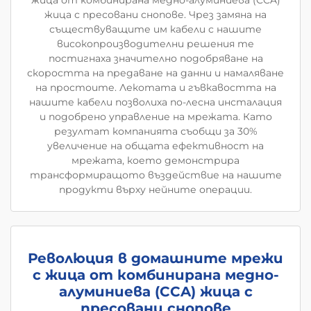
жица от комбинирана медно-алуминиева (CCA)
жица с пресовани снопове. Чрез замяна на
съществуващите им кабели с нашите
високопроизводителни решения те
постигнаха значително подобряване на
скоростта на предаване на данни и намаляване
на простоите. Лекотата и гъвкавостта на
нашите кабели позволиха по-лесна инсталация
и подобрено управление на мрежата. Като
резултат компанията съобщи за 30%
увеличение на общата ефективност на
мрежата, което демонстрира
трансформиращото въздействие на нашите
продукти върху нейните операции.
Революция в домашните мрежи
с жица от комбинирана медно-
алуминиева (CCA) жица с
пресовани снопове