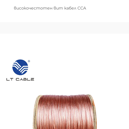
високочестотен вит кабел CCA