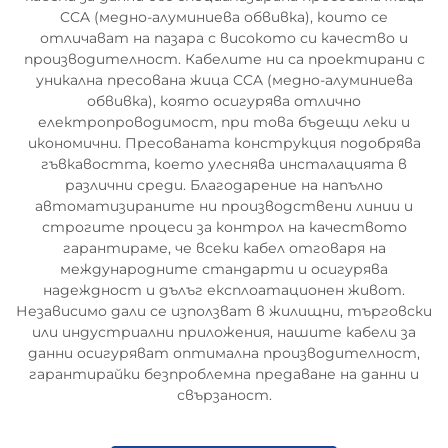
CCA (медно-алуминиева обвивка), които се
отличават на пазара с високото си качество и
производителност. Кабелите ни са проектирани с
уникална пресована жица CCA (медно-алуминиева
обвивка), която осигурява отлично
електропроводимост, при това бъдещи леки и
икономични. Пресованата конструкция подобрява
гъвкавостта, което улеснява инсталацията в
различни среди. Благодарение на напълно
автоматизираните ни производствени линии и
строгите процеси за контрол на качеството
гарантираме, че всеки кабел отговаря на
международните стандарти и осигурява
надеждност и дълъг експлоатационен живот.
Независимо дали се използват в жилищни, търговски
или индустриални приложения, нашите кабели за
данни осигуряват оптимална производителност,
гарантирайки безпроблемна предаване на данни и
свързаност.