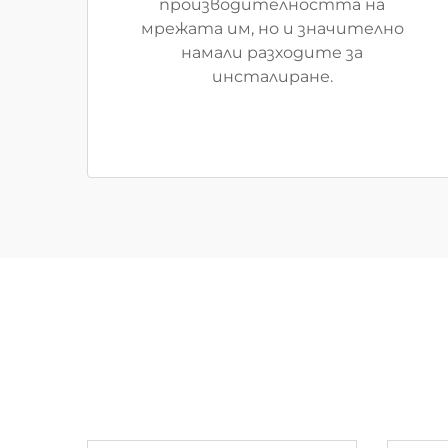
производителността на
мрежата им, но и значително
намали разходите за
инсталиране.