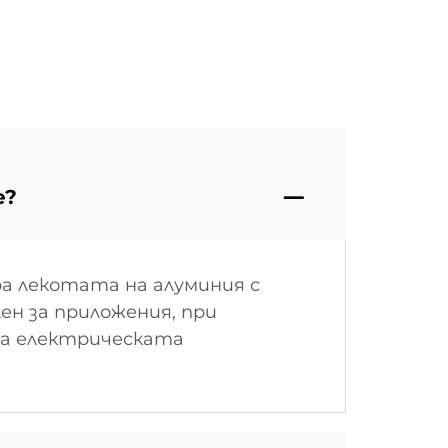
е?
ра лекотата на алуминия с
ен за приложения, при
ва електрическата