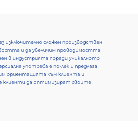
рез изключително сложен производствен
вкавостта и да увеличим проводимостта.
енен в индустрията поради уникалното
рсиална употреба е по-лек и предлага
ним ориентацията към клиента и
те клиенти да оптимизират своите