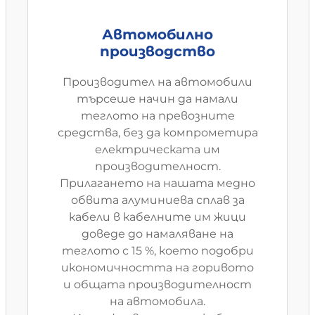
Автомобилно
производство
Производител на автомобили
търсеше начин да намали
теглото на превозните
средства, без да компрометира
електрическата им
производителност.
Прилагането на нашата медно
обвита алуминиева сплав за
кабели в кабелните им жици
доведе до намаляване на
теглото с 15 %, което подобри
икономичността на горивото
и общата производителност
на автомобила.