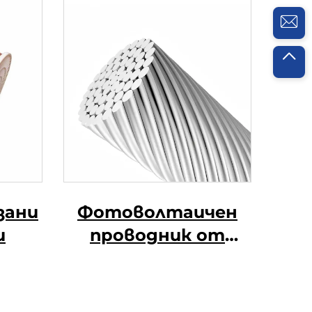
зани
Фотоволтаичен
и
проводник от
алуминиева сплав