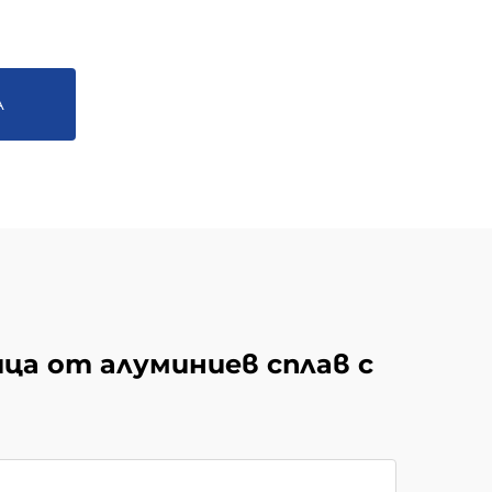
А
ца от алуминиев сплав с