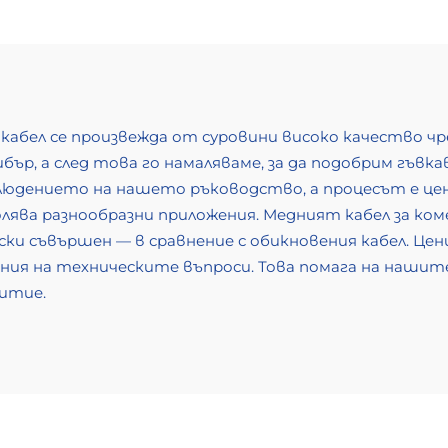
кабел се произвежда от суровини високо качество ч
либър, а след това го намаляваме, за да подобрим гъ
блюдението на нашето ръководство, а процесът е ц
лява разнообразни приложения. Медният кабел за коме
ки съвършен — в сравнение с обикновения кабел. Це
ния на техническите въпроси. Това помага на наши
итие.