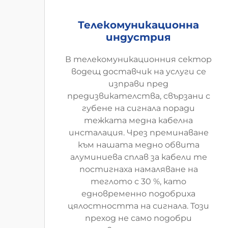
Телекомуникационна
индустрия
В телекомуникационния сектор
водещ доставчик на услуги се
изправи пред
предизвикателства, свързани с
губене на сигнала поради
тежката медна кабелна
инсталация. Чрез преминаване
към нашата медно обвита
алуминиева сплав за кабели те
постигнаха намаляване на
теглото с 30 %, като
едновременно подобриха
цялостността на сигнала. Този
преход не само подобри