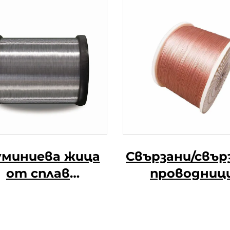
уминиева жица
Свързани/свър
от сплав
проводниц
Алюминиева
ниева жица от
в (АЛ-МГ сплав)