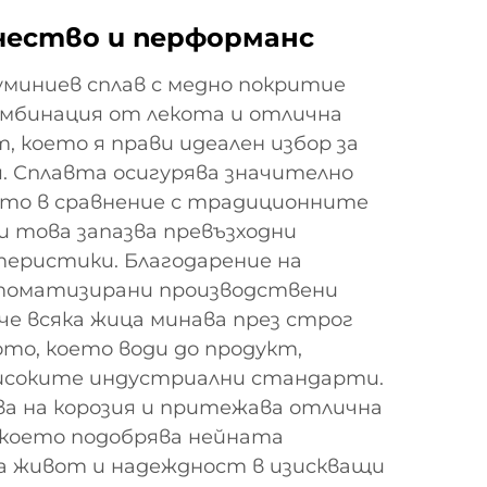
чество и перформанс
миниев сплав с медно покритие
омбинация от лекота и отлична
 което я прави идеален избор за
. Сплавта осигурява значително
ото в сравнение с традиционните
и това запазва превъзходни
теристики. Благодарение на
томатизирани производствени
че всяка жица минава през строг
то, което води до продукт,
исоките индустриални стандарти.
ва на корозия и притежава отлична
което подобрява нейната
 живот и надеждност в изискващи