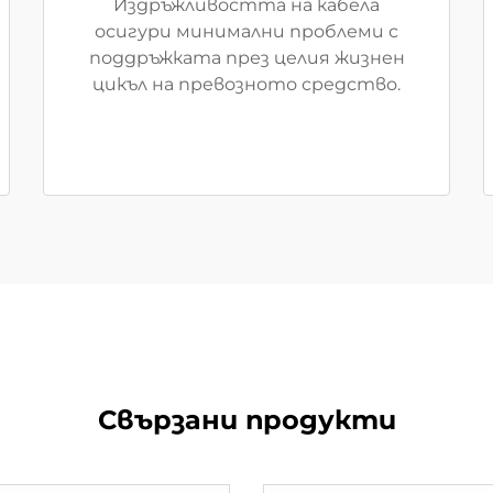
Издръжливостта на кабела
осигури минимални проблеми с
поддръжката през целия жизнен
цикъл на превозното средство.
Свързани продукти