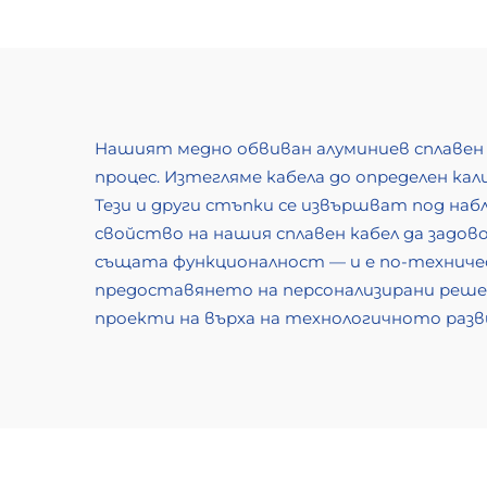
Нашият медно обвиван алуминиев сплавен 
процес. Изтегляме кабела до определен ка
Тези и други стъпки се извършват под на
свойство на нашия сплавен кабел да задово
същата функционалност — и е по-техничес
предоставянето на персонализирани реше
проекти на върха на технологичното разв