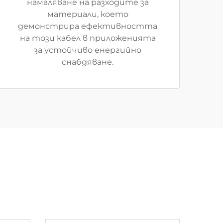
намаляване на разходите за
материали, което
демонстрира ефективността
на този кабел в приложенията
за устойчиво енергийно
снабдяване.