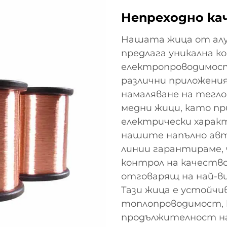
Непреходно ка
Нашата жица от алу
предлага уникална к
електропроводимост,
различни приложения
намаляване на тегл
медни жици, като пр
електрически харак
нашите напълно ав
линии гарантираме, 
контрол на качество
отговарящ на най-в
Тази жица е устойчи
топлопроводимост, 
продължителност на