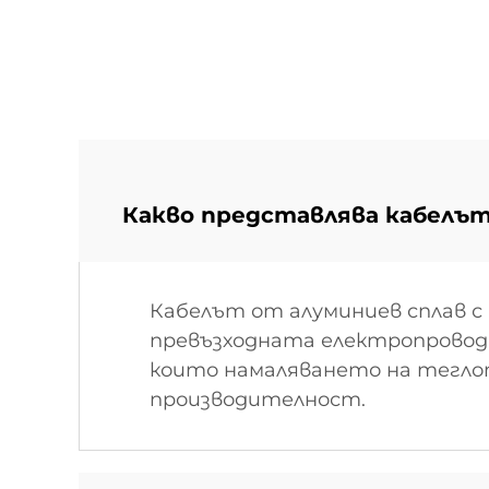
Какво представлява кабелът
Кабелът от алуминиев сплав с
превъзходната електропроводи
които намаляването на теглот
производителност.