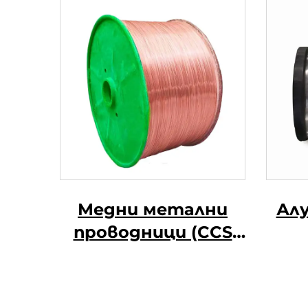
Медни метални
Ал
проводници (CCS
проводници)
маг
спла