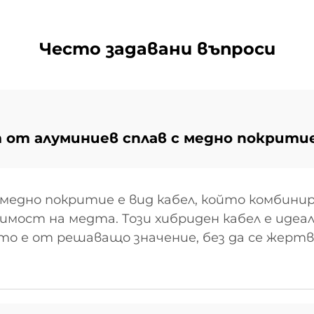
Често задавани въпроси
 от алуминиев сплав с медно покрити
 медно покритие е вид кабел, който комбини
мост на медта. Този хибриден кабел е идеал
о е от решаващо значение, без да се жерт