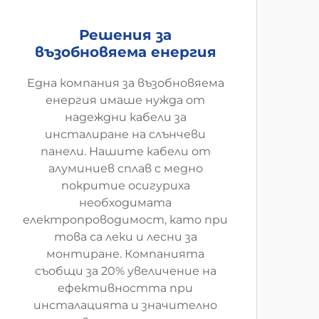
Решения за
възобновяема енергия
Една компания за възобновяема
енергия имаше нужда от
надеждни кабели за
инсталиране на слънчеви
панели. Нашите кабели от
алуминиев сплав с медно
покритие осигуриха
необходимата
електропроводимост, като при
това са леки и лесни за
монтиране. Компанията
съобщи за 20% увеличение на
ефективността при
инсталацията и значително