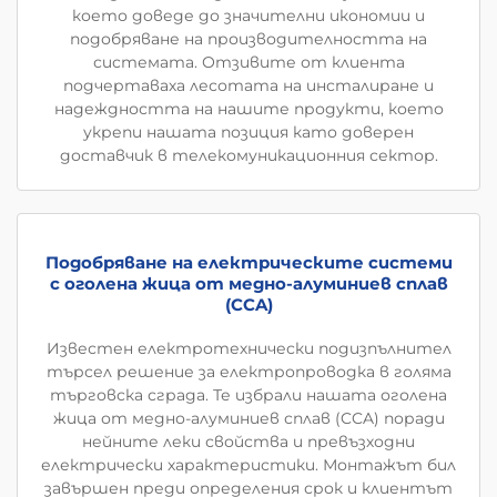
което доведе до значителни икономии и
подобряване на производителността на
системата. Отзивите от клиента
подчертаваха лесотата на инсталиране и
надеждността на нашите продукти, което
укрепи нашата позиция като доверен
доставчик в телекомуникационния сектор.
Подобряване на електрическите системи
с оголена жица от медно-алуминиев сплав
(CCA)
Известен електротехнически подизпълнител
търсел решение за електропроводка в голяма
търговска сграда. Те избрали нашата оголена
жица от медно-алуминиев сплав (CCA) поради
нейните леки свойства и превъзходни
електрически характеристики. Монтажът бил
завършен преди определения срок и клиентът