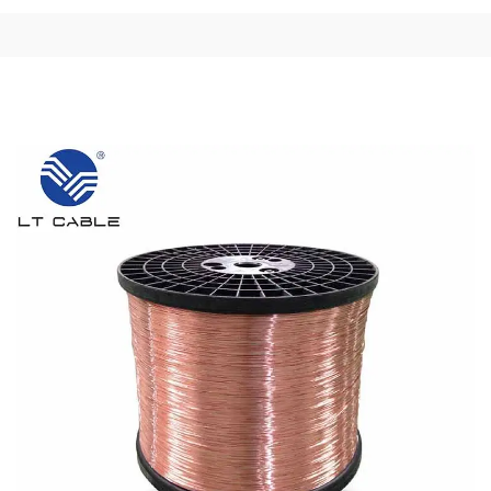
дългосрочното контактно
съпротивление
Бързото окисляване на алуминиевите
повърхности създава сериозен проблем за
системите CCAM с течение на времето.
При въздействие на обикновен въздух
алуминият образува непроводим слой от
Al2O3 с около 2 нанометра на час. Ако този
процес не бъде спрян, натрупването на
оксид увеличава съпротивлението на
контактите с до 30% само за пет години.
Това води до спадове на напрежението в
контактите и създава проблеми с
нагряването, които инженерите сериозно
притесняват. Разглеждането на стари
съединители чрез термални камери показва
доста горещи области, понякога над 90