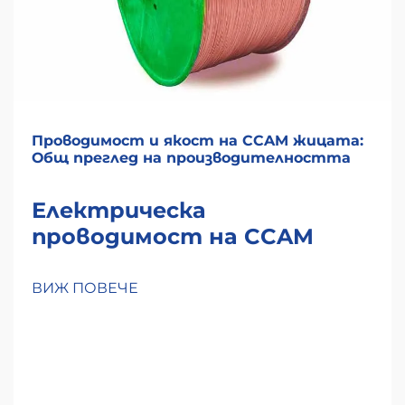
Проводимост и якост на CCAM жицата:
Общ преглед на производителността
Електрическа
проводимост на CCAM
жицата: Физика, измерване
и реално въздействие
ВИЖ ПОВЕЧЕ
Как алуминиевото покритие
влияе на движението на
електроните в сравнение с
чиста мес