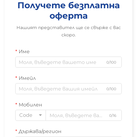
Получете безплатна
оферта
Нашият представител ще се свърже с вас
скоро.
Име
0/100
Имейл
0/100
Мобилен
Code
0/16
Държава/регион