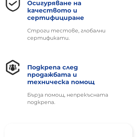
Осигуряване на
същевременно се запазва безопасността и
качеството и
се гарантира, че всичко издържа през
сертифициране
редовните цикли на поддръжка.
Строги тестове, глобални
сертификати.
Подкрепа след
продажбата и
техническа помощ
Бърза помощ, непрекъсната
подкрепа.