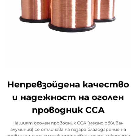
Непревзойдена качество
и надежност на оголен
проводник CCA
Нашият оголен проводник CCA (медно обвиван
алуминий) се отличава на пазара благодарение на
превъзходната си електропроводимост, лекотата