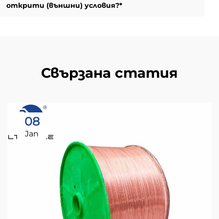
открити (външни) условия?*
Свързана статия
08
Jan