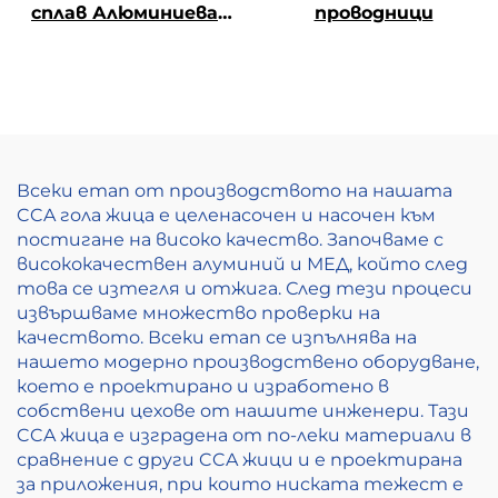
сплав Алюминиева
проводници
магниева жица от
сплав (АЛ-МГ сплав)
Всеки етап от производството на нашата
CCA гола жица е целенасочен и насочен към
постигане на високо качество. Започваме с
висококачествен алуминий и МЕД, който след
това се изтегля и отжига. След тези процеси
извършваме множество проверки на
качеството. Всеки етап се изпълнява на
нашето модерно производствено оборудване,
което е проектирано и изработено в
собствени цехове от нашите инженери. Тази
CCA жица е изградена от по-леки материали в
сравнение с други CCA жици и е проектирана
за приложения, при които ниската тежест е