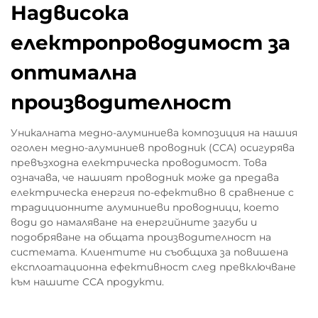
Надвисока
ток за едно и също количество енергия
(припомнете си, че P = V × I от основната
електропроводимост за
физика). Това означава, че проводниците
оптимална
могат да бъдат по-тънки, което спестява
значително тегло на медта в сравнение със
производителност
старите 12-волтови системи — около 60
процента по-малко, в зависимост от
Уникалната медно-алуминиева композиция на нашия
конкретиката. CCAM води нещата още по-
оголен медно-алуминиев проводник (CCA) осигурява
превъзходна електрическа проводимост. Това
далеч със специално алуминиево покритие,
означава, че нашият проводник може да предава
което осигурява допълнителна спестяване
електрическа енергия по-ефективно в сравнение с
на тегло, без сериозна загуба на
традиционните алуминиеви проводници, което
проводимост. Добре работи за елементи
води до намаляване на енергийните загуби и
като сензори за ADAS, компресори за
подобряване на общата производителност на
системата. Клиентите ни съобщиха за повишена
климатик, и 48-волтови хибридни
експлоатационна ефективност след превключване
инвертори, които така или иначе не
към нашите CCA продукти.
изискват изключително висока
проводимост. При по-високи напрежения