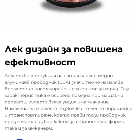
градуса по Целзий, точно там, където
защитното покритие започва да се
разрушава. Медните покрития помагат да
забавят окисляването донякъде, но
микроскопични драскотини от опресоване,
многократно огъване или постоянни
Лек дизайн за повишена
вибрации могат да пробият тази защита и
да позволят на кислорода да достигне
ефективност
алуминия отдолу. Умните производители се
Леката конструкция на нашия оголен медно-
борят с увеличаването на
алуминиев проводник (CCA) значително намалява
съпротивлението, като поставят
времето за инсталиране и разходите за труд. Тази
никелови бариери срещу дифузия под
характеристика е особено полезна при мащабни
обичайните си калайни или сребърни
проекти, където всяка унция има значение.
покрития и добавят антиоксидантни
Намалената тежест позволява по-лесно обращение
и транспортиране, което прави този проводник
гелове отгоре. Тази двойна защита
предпочитан избор както за строителни фирми,
поддържа контактното съпротивление под
така и за инженери.
20 милиома дори след 1500 термични цикъла.