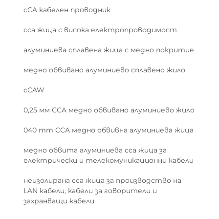
мед при над 50 000 цикъла, полски доказани
cCA кабелен проводник
стратегии за омекотяване — като
оптимизирани трасета, интегрирано
cca жица с висока електропроводимост
разтоварване от натоварване и засилена
алуминиева сплавена жица с медно покритие
допълнителна изолация в точките на
завъртане — осигуряват дългосрочна
медно обвивано алуминиево сплавено жило
надеждност. Тези мерки елиминират
cCAW
повреди в контактите през целия очакван
живот на превозното средство (15
0,25 мм CCA медно обвивано алуминиево жило
години/300 000 км).
040 mm CCA медно обвивна алуминиева жица
Топлинна стабилност и
медно обвита алуминиева cca жица за
предизвикателства,
електрически и телекомуникационни кабели
свързани с оксидацията
при жица CCAM
неизолирана cca жица за производство на
LAN кабели, кабели за говорители и
захранващи кабели
Формиране на алуминиев оксид
и неговото влияние върху