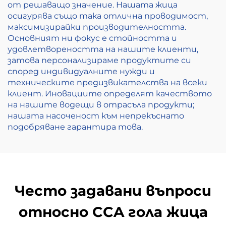
от решаващо значение. Нашата жица
осигурява също така отлична проводимост,
максимизирайки производителността.
Основният ни фокус е стойността и
удовлетвореността на нашите клиенти,
затова персонализираме продуктите си
според индивидуалните нужди и
техническите предизвикателства на всеки
клиент. Иновациите определят качеството
на нашите водещи в отрасъла продукти;
нашата насоченост към непрекъснато
подобряване гарантира това.
Често задавани въпроси
относно CCA гола жица