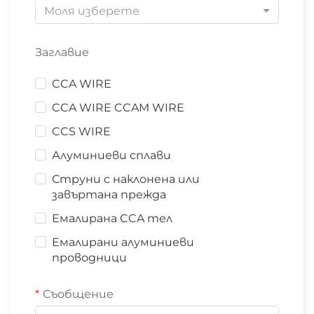
Моля изберете
Заглавие
CCA WIRE
CCA WIRE CCAM WIRE
CCS WIRE
Алуминиеви сплави
Струни с наклонена или
завъртана прежда
Емалирана CCA тел
Емалирани алуминиеви
проводници
Съобщение