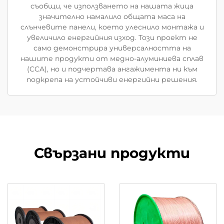
съобщи, че използването на нашата жица
значително намалило общата маса на
слънчевите панели, което улеснило монтажа и
увеличило енергийния изход. Този проект не
само демонстрира универсалността на
нашите продукти от медно-алуминиева сплав
(CCA), но и подчертава ангажимента ни към
подкрепа на устойчиви енергийни решения.
Свързани продукти