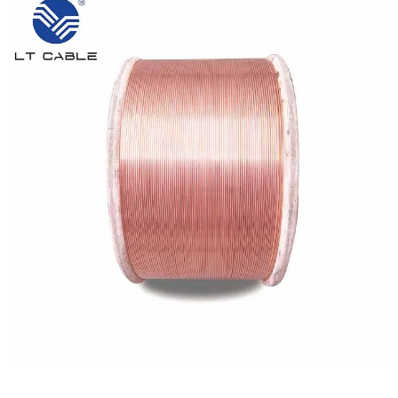
Реални изпитвания показват загуба на
проводимост под 5% през целия
експлоатационен живот на автомобила,
което прави тези решения стойностни за
прилагане, въпреки допълнителните
разходи.
Компромиси в
производителността на
системно ниво на CCAM
жици в EV и 48V
архитектури
Преминаването към системи с по-високо
напрежение, особено тези, работещи на 48
волта, напълно променя начина ни на
мислене за проектирането на електрически
вериги. Тези конфигурации намаляват нужния