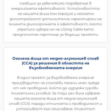
съобщил за забележимо подобрение в
енергийната ефективност. Устойчивостта
на нашата жица към корозия и нейната
дълготрайност допълнително гарантирали на
клиента дългосрочната й ефективност, което
укрепило избора им на Litong Cable като
предпочитан партньор за бъдещи проекти.
Оголена жица от медно-алуминиев сплав
(CCA) за решения в областта на
възобновяемата енергия
В един проект за възобновяема енергия
производител на слънчеви панели имал нужда
от лек проводник, който да издържа сурови
климатични условия. За тази цел била избрана
нашата оголена жица от медно-алуминиев
сплав (CCA) поради отличната ѝ проводимост и
устойчивост към окисляване. Клиентът