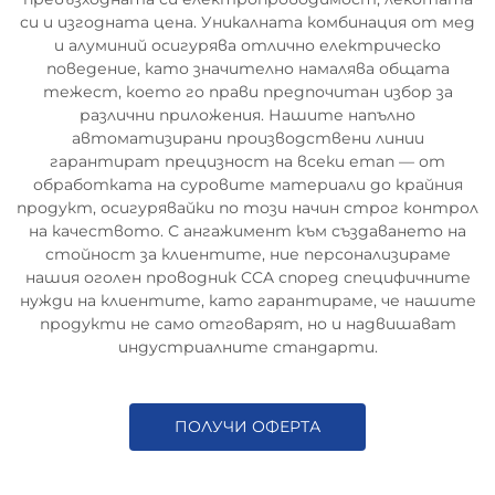
си и изгодната цена. Уникалната комбинация от мед
и алуминий осигурява отлично електрическо
поведение, като значително намалява общата
тежест, което го прави предпочитан избор за
различни приложения. Нашите напълно
автоматизирани производствени линии
гарантират прецизност на всеки етап — от
обработката на суровите материали до крайния
продукт, осигурявайки по този начин строг контрол
на качеството. С ангажимент към създаването на
стойност за клиентите, ние персонализираме
нашия оголен проводник CCA според специфичните
нужди на клиентите, като гарантираме, че нашите
продукти не само отговарят, но и надвишават
индустриалните стандарти.
ПОЛУЧИ ОФЕРТА