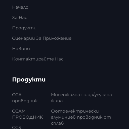
Начало
За Нас
Продукти
Сценарий За Приложение
Новини
Контактирайте Нас
Продукти
CCA
Многожилна жица/усукана
проводник
жица
CCAM
Фотоелектрически
ПРОВОДНИК
алуминиев проводник от
сплав
CCS