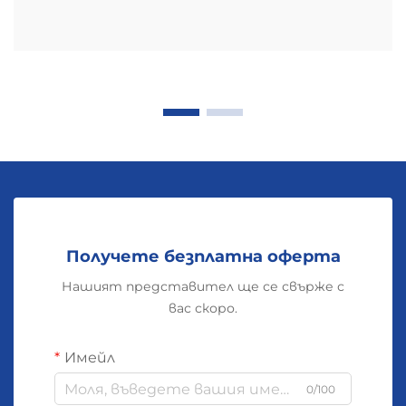
CCAM проводника
Печалби в границата на
овлажняване поради
алуминиевото покритие и
последиците за
издръжливостта на кабелите
Алуминиевото покритие върху CCAM
увеличава границата на якост с около 20 до
30 процента в сравнение с чистата мед,
което има съществено значение за
устойчивостта на материала срещу
Получете безплатна оферта
постоянна деформация при монтиране на
Нашият представител ще се свърже с
кабелни жгутове, особено в ситуации с
вас скоро.
ограничено пространство или значителни
натоварвания от дърпане. Допълнителната
Имейл
структурна якост помага да се намалят
проблемите с умората във връзките и
0/100