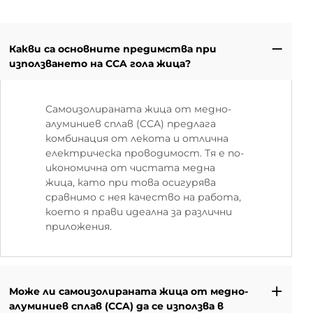
Какви са основните предимства при
използването на CCA гола жица?
Самоизолираната жица от медно-
алуминиев сплав (CCA) предлага
комбинация от лекота и отлична
електрическа проводимост. Тя е по-
икономична от чистата медна
жица, като при това осигурява
сравнимо с нея качество на работа,
което я прави идеална за различни
приложения.
Може ли самоизолираната жица от медно-
алуминиев сплав (CCA) да се използва в