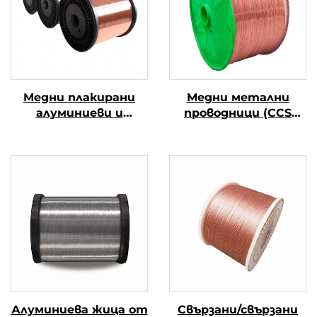
Медни плакирани
Медни метални
алуминиеви и
проводници (CCS
магнезиеви
проводници)
проводници (CCAM
проводници)
Алуминиева жица от
Свързани/свързани