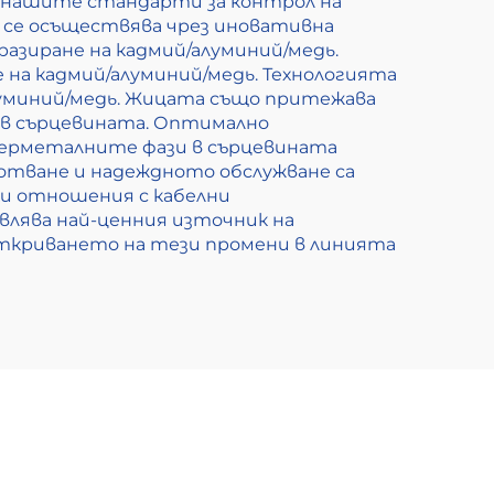
а нашите стандарти за контрол на
 се осъществява чрез иновативна
разиране на кадмий/алуминий/медь.
 на кадмий/алуминий/медь. Технологията
алуминий/медь. Жицата също притежава
 в сърцевината. Оптимално
ерметалните фази в сърцевината
отване и надеждното обслужване са
ки отношения с кабелни
лява най-ценния източник на
Откриването на тези промени в линията