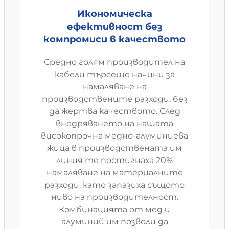
Икономическа
ефективност без
компромиси в качеството
Средно голям производител на
кабели търсеше начини за
намаляване на
производствените разходи, без
да жертва качеството. След
внедряването на нашата
високопрочна медно-алуминиева
жица в производствената им
линия те постигнаха 20%
намаляване на материалните
разходи, като запазиха същото
ниво на производителност.
Комбинацията от мед и
алуминий им позволи да