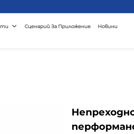
кти
Сценарий За Приложение
Новини
Непреходно
перформан