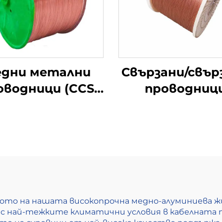
дни метални
Свързани/свър
оводници (CCS
проводниц
проводници)
вото на нашата високопрочна медно-алуминиева жи
 с най-тежките климатични условия в кабелната