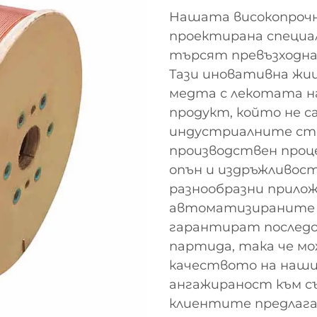
Нашата високопрочн
проектирана специал
търсят превъзходна
Тази иновативна жи
медта с лекотата н
продукт, който не с
индустриалните ст
производствен проце
опън и издръжливост
разнообразни прилож
автоматизираните 
гарантират последо
партида, така че мо
качеството на наш
ангажираност към с
клиентите предлага