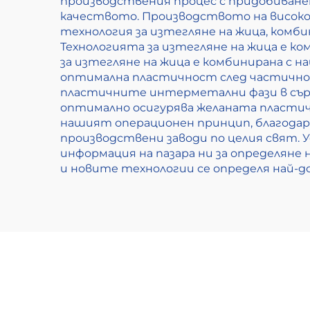
производствения процес с придобиване
качеството. Производството на високо
технология за изтегляне на жица, комб
Технологията за изтегляне на жица е к
за изтегляне на жица е комбинирана с 
оптимална пластичност след частично
пластичните интерметални фази в сър
оптимално осигурява желаната пластич
нашият операционен принцип, благодар
производствени заводи по целия свят.
информация на пазара ни за определяне
и новите технологии се определя най-