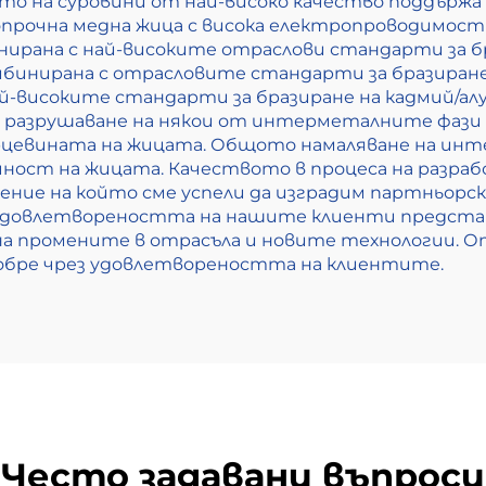
то на суровини от най-високо качество поддърж
прочна медна жица с висока електропроводимост
инирана с най-високите отраслови стандарти за б
омбинирана с отрасловите стандарти за бразиране
най-високите стандарти за бразиране на кадмий/
 разрушаване на някои от интерметалните фази
цевината на жицата. Общото намаляване на инт
ност на жицата. Качеството в процеса на разраб
ение на който сме успели да изградим партньорс
 Удовлетвореността на нашите клиенти представ
 на промените в отрасъла и новите технологии. 
добре чрез удовлетвореността на клиентите.
Често задавани въпроси