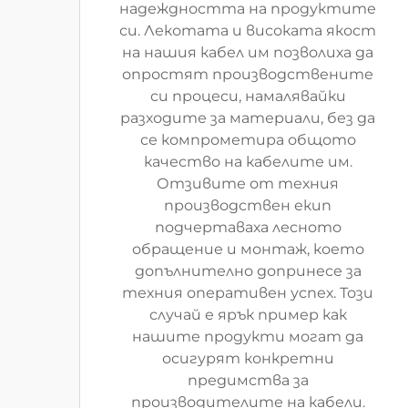
надеждността на продуктите
си. Лекотата и високата якост
на нашия кабел им позволиха да
опростят производствените
си процеси, намалявайки
разходите за материали, без да
се компрометира общото
качество на кабелите им.
Отзивите от техния
производствен екип
подчертаваха лесното
обращение и монтаж, което
допълнително допринесе за
техния оперативен успех. Този
случай е ярък пример как
нашите продукти могат да
осигурят конкретни
предимства за
производителите на кабели.