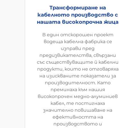
Трансформиране на
кабелното производство с
нашата високопрочна жица
В един отскорошен проект
водеща кабелна фабрика се
изправи пред
предизвикателства, свързани
със съществуващите й кабелни
продукти, които не отговаряха
на изискваните показатели за
производителност. Като
преминаха към нашия
високопрочен медно-алуминиев
кабел, те постигнаха
значително повишаване на
ефективността на
производството и