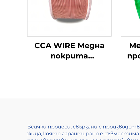
CCA WIRE Медна
Ме
покрита
пр
алуминиева тел
Всички процеси, свързани с производст
жица, която гарантирано е съвместима