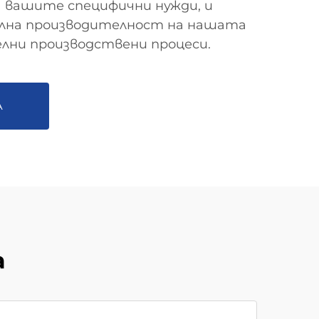
 вашите специфични нужди, и
лна производителност на нашата
лни производствени процеси.
А
а