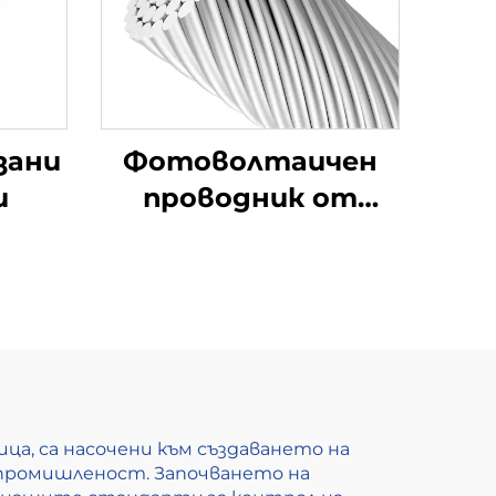
зани
Фотоволтаичен
и
проводник от
алуминиева сплав
ца, са насочени към създаването на
 промишленост. Започването на