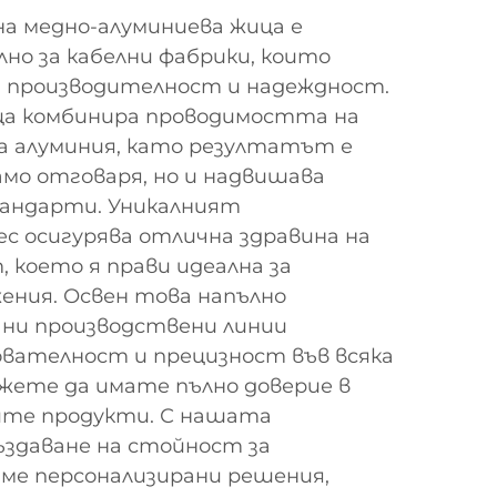
а медно-алуминиева жица е
но за кабелни фабрики, които
 производителност и надеждност.
ца комбинира проводимостта на
а алуминия, като резултатът е
амо отговаря, но и надвишава
андарти. Уникалният
с осигурява отлична здравина на
, което я прави идеална за
ения. Освен това напълно
ни производствени линии
вателност и прецизност във всяка
жете да имате пълно доверие в
ите продукти. С нашата
ъздаване на стойност за
ме персонализирани решения,