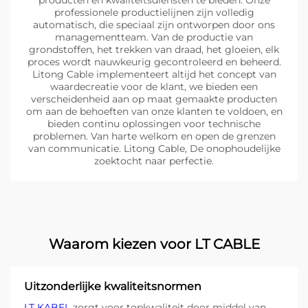
producten en kwaliteitsdiensten te bieden. Onze
professionele productielijnen zijn volledig
automatisch, die speciaal zijn ontworpen door ons
managementteam. Van de productie van
grondstoffen, het trekken van draad, het gloeien, elk
proces wordt nauwkeurig gecontroleerd en beheerd.
Litong Cable implementeert altijd het concept van
waardecreatie voor de klant, we bieden een
verscheidenheid aan op maat gemaakte producten
om aan de behoeften van onze klanten te voldoen, en
bieden continu oplossingen voor technische
problemen. Van harte welkom en open de grenzen
van communicatie. Litong Cable, De onophoudelijke
zoektocht naar perfectie.
Waarom kiezen voor LT CABLE
Uitzonderlijke kwaliteitsnormen
LT KABEL
zorgt voor topkwaliteit door middel van