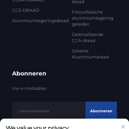
draad
CCS-DRAAD
Fotovoltaïsche
aluminiumlegering
Aluminiumlegeringsdraad
geleider
Geëmailleerde
CCA-draad
Gelakte
Aluminiumdraad
Abonneren
Uw e-mailadres
Abonneren
We value your privacy