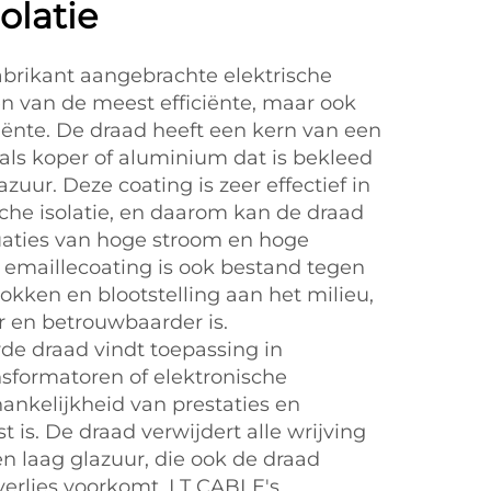
olatie
abrikant aangebrachte elektrische
 een van de meest efficiënte, maar ook
iënte. De draad heeft een kern van een
als koper of aluminium dat is bekleed
uur. Deze coating is zeer effectief in
sche isolatie, en daarom kan de draad
uaties van hoge stroom en hoge
 emaillecoating is ook bestand tegen
okken en blootstelling aan het milieu,
 en betrouwbaarder is.
de draad vindt toepassing in
sformatoren of elektronische
nkelijkheid van prestaties en
 is. De draad verwijdert alle wrijving
n laag glazuur, die ook de draad
 verlies voorkomt. LT CABLE's