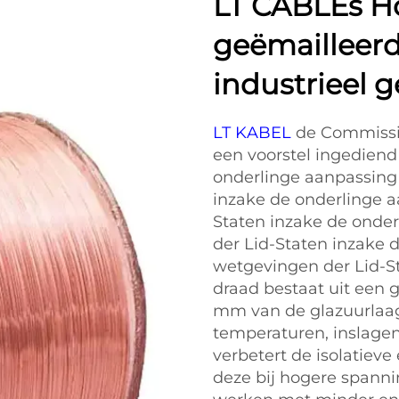
LT CABLEs H
geëmailleerd
industrieel 
LT KABEL
de Commissie
een voorstel ingediend 
onderlinge aanpassing
inzake de onderlinge 
Staten inzake de onde
der Lid-Staten inzake 
wetgevingen der Lid-S
draad bestaat uit een 
mm van de glazuurlaag
temperaturen, inslagen
verbetert de isolatiev
deze bij hogere spann