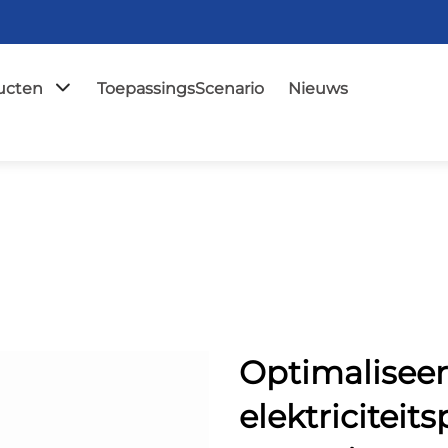
ucten
ToepassingsScenario
Nieuws
Optimaliseer
elektriciteit