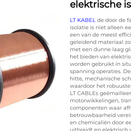
elektrische is
LT KABEL
de door de f
isolatie is niet alleen
een van de meest effic
geleidend materiaal zo
met een dunne laag glaz
het bieden van elektri
worden gebruikt in sit
spanning operaties. De
hitte, mechanische sch
waardoor het robuuster
LT CABLEs geëmailleer
motorwikkelingen, tran
componenten waar afha
betrouwbaarheid vereist
en chemicaliën door ee
uitbreidt en elektrisch