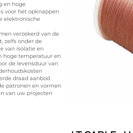
ng en hoge
is voor het opknappen
e elektronische
 men verzekerd van de
, zelfs onder de
 van isolatie en
m hoge temperatuur en
oor de levensduur van
nderhoudskosten
eerde draad aanbod
nde patronen en vormen
en van uw projecten