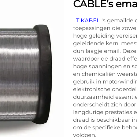
CABLE’s ema
LT KABEL
's gemailde 
toepassingen die zowel 
hoge geleiding vereise
geleidende kern, mees
dun laagje email. Deze 
waardoor de draad effec
hoge spanningen en sch
en chemicaliën weersta
gebruik in motorwindi
elektronische onderdel
duurzaamheid essentie
onderscheidt zich door
langdurige prestaties
draad is beschikbaar in
om de specifieke behoe
voldoen.