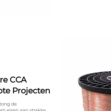
re CCA
ote Projecten
itong de
 om eisen aan strakke