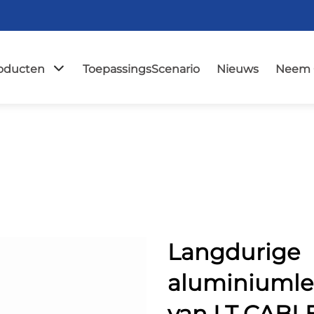
oducten
ToepassingsScenario
Nieuws
Neem 
Langdurige
aluminiumle
van LT CABL