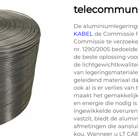
telecommuni
De aluminiumlegering
KABEL
de Commissie h
Commissie te verzoeken
nr. 1290/2005 bedoelde
de beste oplossing vo
de lichtgewichtkwalite
van legeringsmateriale
geleidend materiaal dat
ook al is er verlies van
maakt het gemakkelijk
en energie die nodig i
ingewikkelde overuren 
vastzit, biedt de alum
afmetingen die aansluit
kou. Wanneer u LT CA