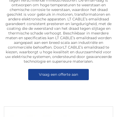
tegen verschillende milieustressoren. De email-laag is
ontworpen om hoge temperaturen te weerstaan en
chemische corrosie te weerstaan, waardoor het draad
geschikt is voor gebruik in motoren, transformatoren en
andere elektronische apparaten. LT CABLE’s emaildraad
garandeert consistent presteren en langdurigheid, met de
coating die de weerstand van het draad tegen slijtage en
thermische schade verhoogt. Beschikbaar in meerdere
maten en specificaties kan LT CABLE’s emaildraad worden
aangepast aan een breed scala aan industriële en
commerciële behoeften. DoorLT CABLE’s emaildraad te
kiezen, waarborgt u hoge kwaliteit en duurzaamheid voor
uw elektrische systemen, ondersteund door geavanceerde
technologie en superieure materialen.
Vraag een offerte aan