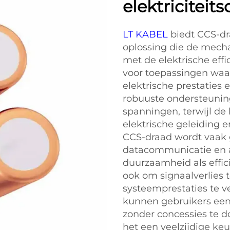
elektriciteit
LT KABEL
biedt CCS-d
oplossing die de mecha
met de elektrische effi
voor toepassingen waa
elektrische prestaties e
robuuste ondersteuni
spanningen, terwijl de
elektrische geleiding 
CCS-draad wordt vaak g
datacommunicatie en a
duurzaamheid als effici
ook om signaalverlies 
systeemprestaties te 
kunnen gebruikers een 
zonder concessies te do
het een veelzijdige keu