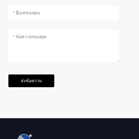
ส่งข้อความ