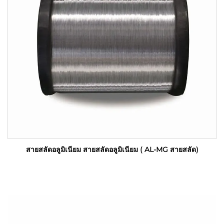
สายสลัดอลูมิเนียม สายสลัดอลูมิเนียม ( AL-MG สายสลัด)