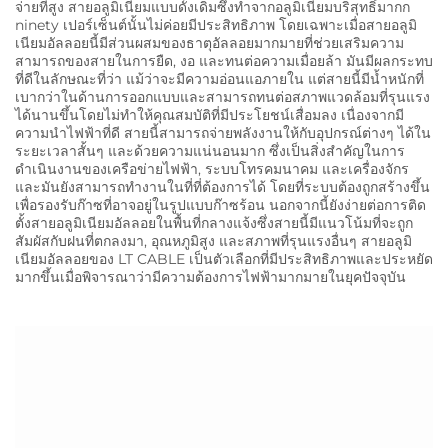
จ่ายที่สูง สายอลูมิเนียมแบบดั้งเดิมซึ่งทำจากอลูมิเนียมบริสุทธิ์มากก
ninety เปอร์เซ็นต์นั้นไม่ค่อยมีประสิทธิภาพ โดยเฉพาะเมื่อสายอลูมิ
เนียมอัลลอยนี้มีส่วนผสมของธาตุอัลลอยมากมายที่ช่วยเสริมความ
สามารถของสายในการยืด, งอ และทนต่อความเมื่อยล้า มันมีผลกระทบ
ที่ดีในลักษณะที่ว่า แม้ว่าจะมีความอ่อนแอภายใน แต่สายนี้มีน้ำหนักที่
เบากว่าในด้านการออกแบบและสามารถทนต่อสภาพแวดล้อมที่รุนแรง
ได้นานขึ้นโดยไม่ทำให้คุณสมบัติที่มีประโยชน์เสื่อมลง เนื่องจากมี
ความนำไฟฟ้าที่ดี สายนี้สามารถจ่ายพลังงานให้กับอุปกรณ์ต่างๆ ได้ใน
ระยะเวลาสั้นๆ และด้วยความแน่นอนมาก ซึ่งเป็นสิ่งสำคัญในการ
ดำเนินงานของเครือข่ายไฟฟ้า, ระบบโทรคมนาคม และเครื่องจักร
และมันยังสามารถทำงานในที่ที่ต้องการได้ โดยที่ระบบต้องถูกสร้างขึ้น
เพื่อรองรับก๊าซที่อาจอยู่ในรูปแบบก๊าซร้อน นอกจากนี้ยังง่ายต่อการติด
ตั้งสายอลูมิเนียมอัลลอยในพื้นที่กลางแจ้งซึ่งสายนี้มีแนวโน้มที่จะถูก
สัมผัสกับฝนที่ตกลงมา, อุณหภูมิสูง และสภาพที่รุนแรงอื่นๆ สายอลูมิ
เนียมอัลลอยของ LT CABLE เป็นตัวเลือกที่มีประสิทธิภาพและประหยัด
มากขึ้นเมื่อพิจารณาว่ามีความต้องการไฟฟ้ามากมายในยุคปัจจุบัน