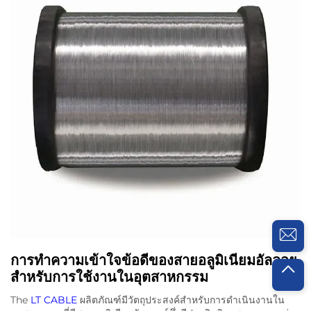
การทำความเข้าใจข้อดีของสายอลูมิเนียมอัลลอย
สำหรับการใช้งานในอุตสาหกรรม
The
LT CABLE
ผลิตภัณฑ์มีวัตถุประสงค์สำหรับการดำเนินงานใน