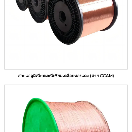
สายแอลูมิเนียมมะนีเซียมเคลือบทองแดง (สาย CCAM)