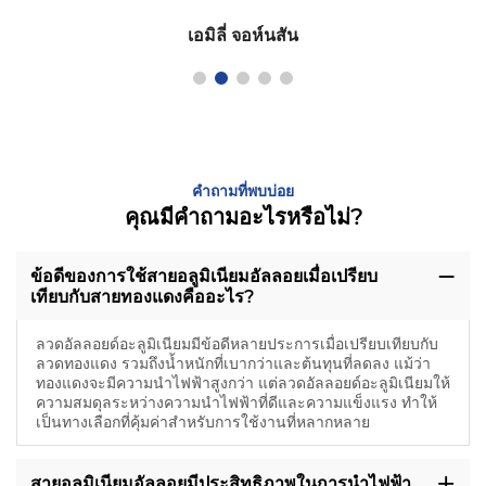
เอมิลี่ จอห์นสัน
คำถามที่พบบ่อย
คุณมีคำถามอะไรหรือไม่?
ข้อดีของการใช้สายอลูมิเนียมอัลลอยเมื่อเปรียบ
เทียบกับสายทองแดงคืออะไร?
ลวดอัลลอยด์อะลูมิเนียมมีข้อดีหลายประการเมื่อเปรียบเทียบกับ
ลวดทองแดง รวมถึงน้ำหนักที่เบากว่าและต้นทุนที่ลดลง แม้ว่า
ทองแดงจะมีความนำไฟฟ้าสูงกว่า แต่ลวดอัลลอยด์อะลูมิเนียมให้
ความสมดุลระหว่างความนำไฟฟ้าที่ดีและความแข็งแรง ทำให้
เป็นทางเลือกที่คุ้มค่าสำหรับการใช้งานที่หลากหลาย
สายอลูมิเนียมอัลลอยมีประสิทธิภาพในการนำไฟฟ้า