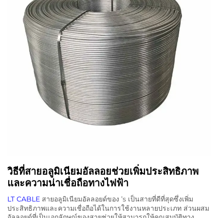
วิธีที่สายอลูมิเนียมอัลลอยช่วยเพิ่มประสิทธิภาพ
และความน่าเชื่อถือทางไฟฟ้า
LT CABLE
สายอลูมิเนียมอัลลอยด์ของ ’s เป็นสายที่ดีที่สุดซึ่งเพิ่ม
ประสิทธิภาพและความเชื่อถือได้ในการใช้งานหลายประเภท ส่วนผสม
อัลลอยด์ที่เป็นเอกลักษณ์ของสายช่วยให้สามารถให้คุณสมบัติทาง