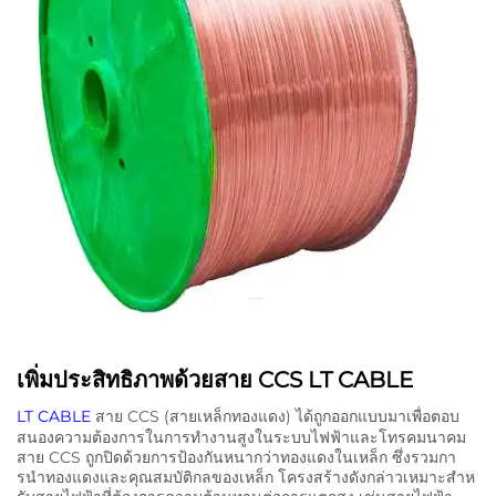
เพิ่มประสิทธิภาพด้วยสาย CCS LT CABLE
LT CABLE
สาย CCS (สายเหล็กทองแดง) ได้ถูกออกแบบมาเพื่อตอบ
สนองความต้องการในการทํางานสูงในระบบไฟฟ้าและโทรคมนาคม
สาย CCS ถูกปิดด้วยการป้องกันหนากว่าทองแดงในเหล็ก ซึ่งรวมกา
รนําทองแดงและคุณสมบัติกลของเหล็ก โครงสร้างดังกล่าวเหมาะสําห