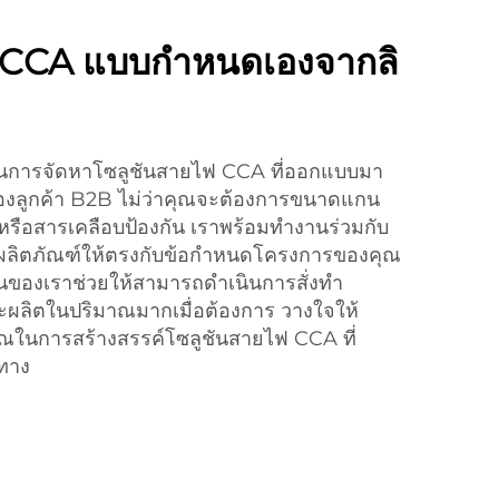
 CCA แบบกำหนดเองจากลิ
ในการจัดหาโซลูชันสายไฟ CCA ที่ออกแบบมา
ลูกค้า B2B ไม่ว่าคุณจะต้องการขนาดแกน
หรือสารเคลือบป้องกัน เราพร้อมทำงานร่วมกับ
นาผลิตภัณฑ์ให้ตรงกับข้อกำหนดโครงการของคุณ
ุ่นของเราช่วยให้สามารถดำเนินการสั่งทำ
ะผลิตในปริมาณมากเมื่อต้องการ วางใจให้
ุณในการสร้างสรรค์โซลูชันสายไฟ CCA ที่
ทาง