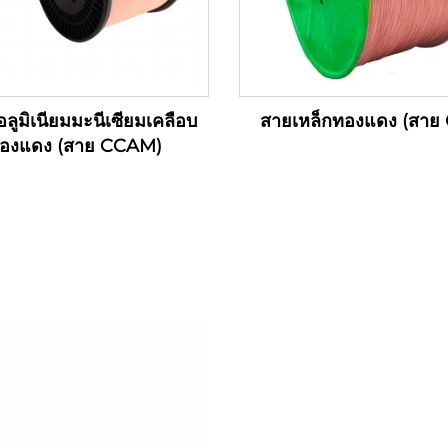
ลูมิเนียมมะนีเซียมเคลือบ
สายเหล็กทองแดง (สาย
องแดง (สาย CCAM)