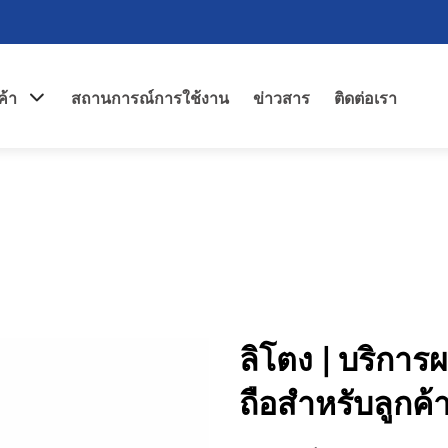
ค้า
สถานการณ์การใช้งาน
ข่าวสาร
ติดต่อเรา
ลิโตง | บริการผ
ถือสำหรับลูกค้