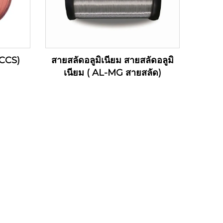
 CCS)
สายสลัดอลูมิเนียม สายสลัดอลูมิ
เนียม ( AL-MG สายสลัด)