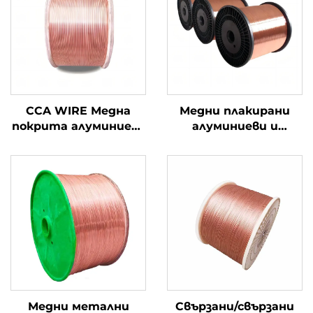
CCA WIRE Медна
Медни плакирани
покрита алуминиева
алуминиеви и
тел
магнезиеви
проводници (CCAM
проводници)
Медни метални
Свързани/свързани