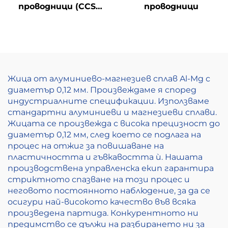
проводници (CCS
проводници
проводници)
Жица от алуминиево-магнезиев сплав Al-Mg с
диаметър 0,12 мм. Произвеждаме я според
индустриалните спецификации. Използваме
стандартни алуминиеви и магнезиеви сплави.
Жицата се произвежда с висока прецизност до
диаметър 0,12 мм, след което се подлага на
процес на отжиг за повишаване на
пластичността и гъвкавостта ѝ. Нашата
производствена управленска екип гарантира
стриктното спазване на този процес и
неговото постоянното наблюдение, за да се
осигури най-високото качество във всяка
произведена партида. Конкурентното ни
предимство се дължи на разбирането ни за