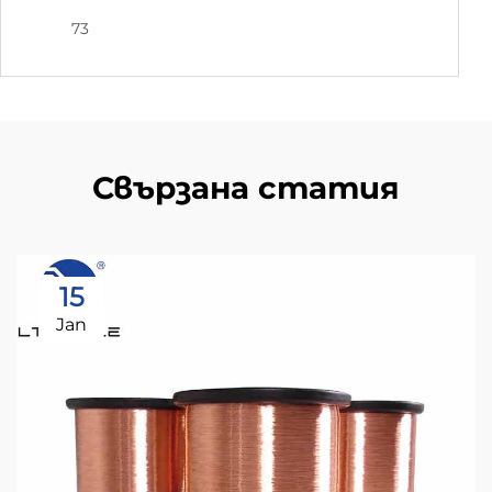
73
Свързана статия
15
Jan