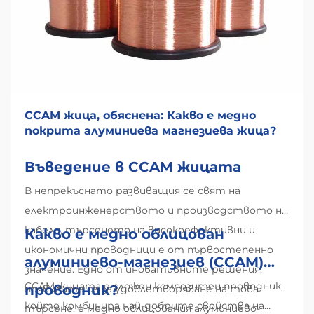
CCAM жица, обяснена: Какво е медно
покрита алуминиева магнезиева жица?
Въведение в CCAM жицата
В непрекъснато развиващия се свят на
електроинженерството и производството на
кабели, търсенето на високоефективни и
Какво е медно облицован
икономични проводници е от първостепенно
алуминиево-магнезиев (CCAM)
значение. Едно от иновативните решения,
CCAM жицата е сложен композитен проводник,
проводник?
появилите се за удовлетворяване на това
който комбинира най-добрите свойства на
търсене, е медно облицования алуминиево-