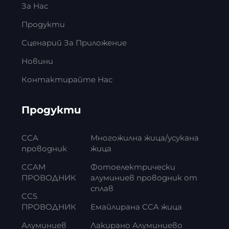
За Нас
Продукти
Сценарий За Приложение
Новини
Контактирайте Нас
Продукти
CCA
Многожилна жица/усукана
проводник
жица
CCAM
Фотоелектрически
ПРОВОДНИК
алуминиев проводник от
сплав
CCS
ПРОВОДНИК
Емайлирана CCA жица
Алуминиев
Лакирано Алуминиево