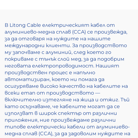
В Litong Cable електрическият кабел от
алуминиево-медна сплав (CCA) се произвежда,
за да отговаря на нуждите на нашите
международни клиенти. За производството
му започваме с алуминий, след което го
покриваме с тънък слой мед, за да подобрим
неговата електропроводимост. Нашият
производствен процес е напълно
автоматизиран, което ни помага да
осигуряваме високо качество на кабелите на
всеки етап от производството —
включително изтегляне на жица и отжиг. Тъй
като осъзнаваме, че кабелите могат да се
използват в широк спектър от различни
приложения, ние произвеждаме различни
типове електрически кабели от алуминиево-
медна сплав (CCA), за да задоволим нуждите на