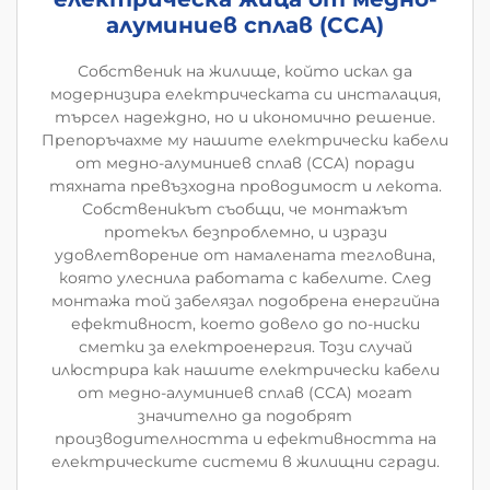
алуминиев сплав (CCA)
Собственик на жилище, който искал да
модернизира електрическата си инсталация,
търсел надеждно, но и икономично решение.
Препоръчахме му нашите електрически кабели
от медно-алуминиев сплав (CCA) поради
тяхната превъзходна проводимост и лекота.
Собственикът съобщи, че монтажът
протекъл безпроблемно, и изрази
удовлетворение от намалената тегловина,
която улеснила работата с кабелите. След
монтажа той забелязал подобрена енергийна
ефективност, което довело до по-ниски
сметки за електроенергия. Този случай
илюстрира как нашите електрически кабели
от медно-алуминиев сплав (CCA) могат
значително да подобрят
производителността и ефективността на
електрическите системи в жилищни сгради.