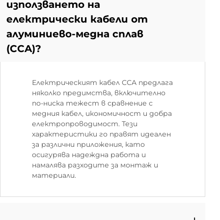
използването на
електрически кабели от
алуминиево-медна сплав
(CCA)?
Електрическият кабел CCA предлага
няколко предимства, включително
по-ниска тежест в сравнение с
медния кабел, икономичност и добра
електропроводимост. Тези
характеристики го правят идеален
за различни приложения, като
осигурява надеждна работа и
намалява разходите за монтаж и
материали.