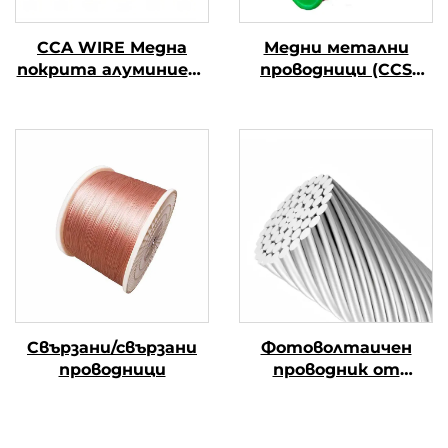
CCA WIRE Медна
Медни метални
покрита алуминиева
проводници (CCS
тел
проводници)
Свързани/свързани
Фотоволтаичен
проводници
проводник от
алуминиева сплав