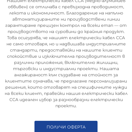
Нашият електрически кабел CCA (медно-алуминиев
обвивен) се отличава с превъзходна проводимост,
лекота и икономичност. Благодарение на напълно
автоматизираните ни производствени линии
гарантираме прецизен контрол на всеки етап — от
производството на суровини до крайния продукт.
Това осигурява, че нашият електрически кабел CCA
не само отговаря, но и надвишава индустриалните
стандарти, предоставяйки на нашите клиенти
спокойствие и изключителна производителност в
различни приложения, включително жилищни,
търговски и индустриални проекти. Нашата
ангажираност към създаване на стойност за
клиентите означава, че предлагаме персонализирани
решения, които отговарят на специфичните нужди
на всеки клиент, правейки нашия електрически кабел
CCA идеален избор за разнообразни електрически
проекти.
ПОЛУЧИ ОФЕРТА