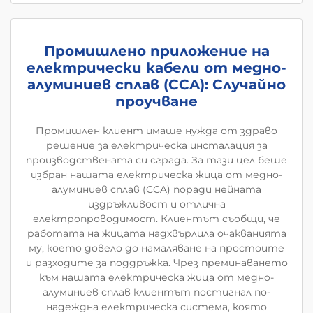
Промишлено приложение на
електрически кабели от медно-
алуминиев сплав (CCA): Случайно
проучване
Промишлен клиент имаше нужда от здраво
решение за електрическа инсталация за
производствената си сграда. За тази цел беше
избран нашата електрическа жица от медно-
алуминиев сплав (CCA) поради нейната
издръжливост и отлична
електропроводимост. Клиентът съобщи, че
работата на жицата надхвърлила очакванията
му, което довело до намаляване на простоите
и разходите за поддръжка. Чрез преминаването
към нашата електрическа жица от медно-
алуминиев сплав клиентът постигнал по-
надеждна електрическа система, която