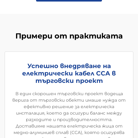
Примери от практиката
Успешно внедряване на
електрически кабел CCA в
търговски проект
В един скорошен търговски проект водеща
верига от търговски обекти имаше нужда от
ефективно решение за електрическа
инсталация, което да осигури баланс между
разходите и производителността.
Доставихме нашата електрическа жица от
медно-алуминиев сплав (CCA), която осигурява