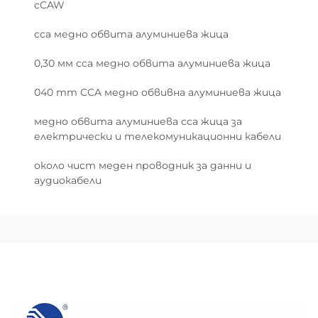
cCAW
cca медно обвита алуминиева жица
0,30 мм cca медно обвита алуминиева жица
040 mm CCA медно обвивна алуминиева жица
медно обвита алуминиева cca жица за
електрически и телекомуникационни кабели
около чист меден проводник за данни и
аудиокабели