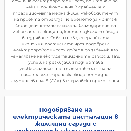
отлична електропроводимост, при това е по-
лека и по-икономична в сравнение с
традиционната медна жица. Ръководителят
на проекта отбеляза, че времето за монтаж
беше значително намалено благодарение на
лекотата на жицата, което позволи по-бързо
внедряване. Освен това, енергийната
икономия, постигната чрез подобрена
електропроводимост, доведе до забележимо
намаляване на експлоатационните разходи. Тази
успешна реализация подчертава
универсалността и ефективността на
нашата електрическа жица от медно-
алуминиев сплав (CCA) в търговски приложения.
Подобряване на
електрическата инсталация в
жилищни сгради с
електрическа жица от медно-