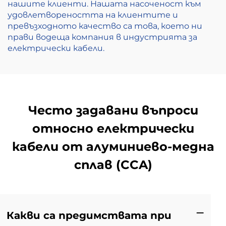
нашите клиенти. Нашата насоченост към
удовлетвореността на клиентите и
превъзходното качество са това, което ни
прави водеща компания в индустрията за
електрически кабели.
Често задавани въпроси
относно електрически
кабели от алуминиево-медна
сплав (CCA)
Какви са предимствата при