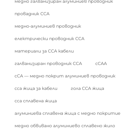
медно галванизиран алуминиев проводник
провадник CCA
медно-алуминиев проводник
електрически проводник CCA
материали за CCA кабели
галванизиран проводник CCA
cCAA
cCA — медно покрит алуминиев проводник
cca жица за кабели
гола CCA жица
cca сплавена жица
алуминиева сплавена жица с медно покритие
медно обвивано алуминиево сплавено жило