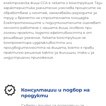
електрическа жица CCA е леката ѝ конструкция. Тази
характеристика значително улеснява процесите на
обработване и монтаж, намалявайки разходите за
труд и времето на строителната площадка.
Електротехниците и подизпълнителите оценяват
лесното работене с нашата жица, особено при
големи проекти, където ефективността е от
решаващо значение. Леката конструкция не
компрометира издръжливостта или
производителността на жицата, което я прави
практично решение както за жилищни, така и за
индустриални приложения.
Консултации и подбор на
продукти
Съвети, които са подходящи за