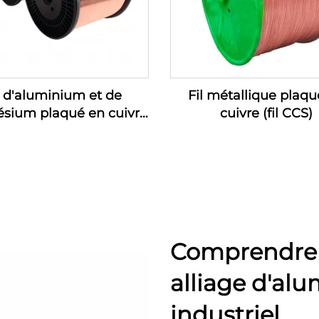
l d'aluminium et de
Fil métallique plaqu
sium plaqué en cuivre
cuivre (fil CCS)
(fil CCAM)
Comprendre l
alliage d'al
industriel