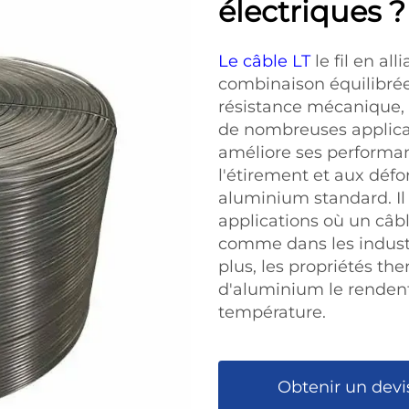
électriques ?
Le câble LT
le fil en a
combinaison équilibrée
résistance mécanique, c
de nombreuses applicati
améliore ses performan
l'étirement et aux défo
aluminium standard. Il 
applications où un câbl
comme dans les industr
plus, les propriétés th
d'aluminium le renden
température.
Obtenir un devi