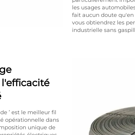
particulièrement import
les usages automobiles 
fait aucun doute qu'en 
vous obtiendrez les per
industrielle sans gaspil
age
'efficacité
é
e ’ est le meilleur fil
ité opérationnelle dans
omposition unique de
 propriétés électriques