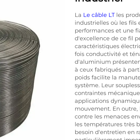
La
Le câble LT
les prod
industrielles où les fi
performances et une fia
d'excellence de ce fil 
caractéristiques électr
fois conductivité et téna
d'aluminium présenten
à ceux fabriqués à parti
poids facilite la manute
système. Leur souplesse
contraintes mécaniques
applications dynamiques
mouvement. En outre, le
contre les menaces envi
les températures très b
besoin d'entretien en ra