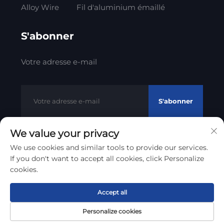
Alloy Wire
Fil d'aluminium émaillé
S'abonner
Votre adresse e-mail
S'abonner
We value your privacy
We use cookies and similar tools to provide our services.
Droits d'auteur © 2012 - 2023 Litong Cable Technology Co.,
If you don't want to accept all cookies, click Personalize
Politique de confidentialité
Ltd
cookies.
Remonter en haut
Accept all
Personalize cookies
Page
Produit
À propos
Contact