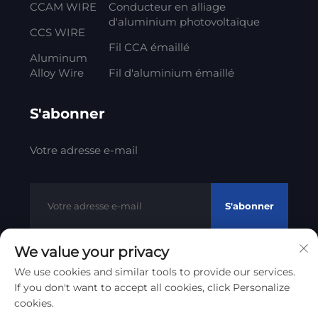
CCAM WIRE
Conducteur en alliage
d'aluminium photovoltaïque
CCS WIRE
Fil CCA émaillé
Aluminum
Alloy Wire
Fil d'aluminium émaillé
S'abonner
Votre adresse e-mail
S'abonner
We value your privacy
We use cookies and similar tools to provide our services.
Droits d'auteur © 2012 - 2023 Litong Cable Technology Co.,
If you don't want to accept all cookies, click Personalize
Politique de confidentialité
Ltd
cookies.