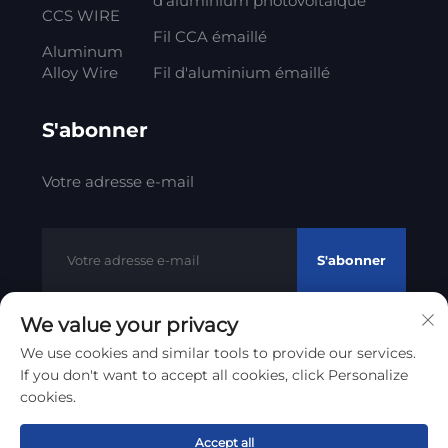
d'aluminium photovoltaïque
CCS WIRE
Fil CCA émaillé
Aluminum
Alloy Wire
Fil d'aluminium émaillé
S'abonner
Votre adresse e-mail
S'abonner
We value your privacy
We use cookies and similar tools to provide our services.
Droits d'auteur © 2012 - 2023 Litong Cable Technology Co.,
If you don't want to accept all cookies, click Personalize
Politique de confidentialité
Ltd
cookies.
Remonter en haut
Accept all