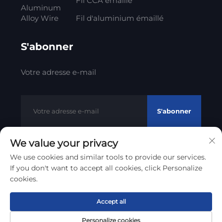
Fil CCA émaillé
Aluminum
Alloy Wire
Fil d'aluminium émaillé
S'abonner
Votre adresse e-mail
S'abonner
We value your privacy
We use cookies and similar tools to provide our services.
Droits d'auteur © 2012 - 2023 Litong Cable Technology Co.,
If you don't want to accept all cookies, click Personalize
Politique de confidentialité
Ltd
cookies.
Remonter en haut
Accept all
Personalize cookies