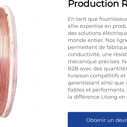
Production 
En tant que fournisseu
allie expertise en prod
des solutions électriqu
monde entier. Nos lig
permettent de fabriqu
conductivité, une résis
mécanique précises. N
B2B avec des quantités
livraison compétitifs e
garantissant ainsi que 
fiables et performant
la différence Litong en
Obtenir un devi