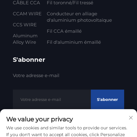
CÂBLE CCA
Fil toronné/Fil tressé
CCAM WIRE
Conducteur en alliage
d'aluminium photovoltaïque
CCS WIRE
Fil CCA émaillé
Aluminum
Alloy Wire
Fil d'aluminium émaillé
S'abonner
Votre adresse e-mail
S'abonner
We value your privacy
We use cookies and similar tools to provide our services.
Droits d'auteur © 2012 - 2023 Litong Cable Technology Co.,
If you don't want to accept all cookies, click Personalize
Politique de confidentialité
Ltd