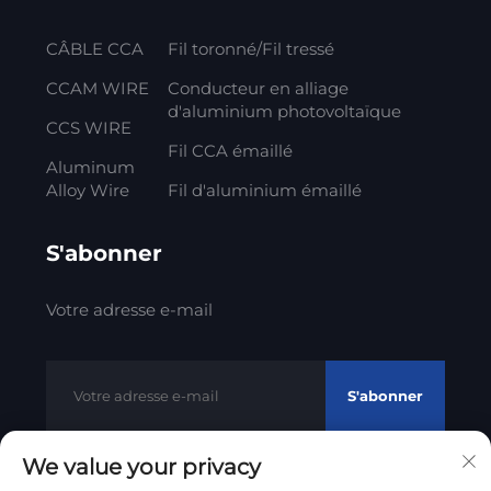
CÂBLE CCA
Fil toronné/Fil tressé
CCAM WIRE
Conducteur en alliage
d'aluminium photovoltaïque
CCS WIRE
Fil CCA émaillé
Aluminum
Alloy Wire
Fil d'aluminium émaillé
S'abonner
Votre adresse e-mail
S'abonner
We value your privacy