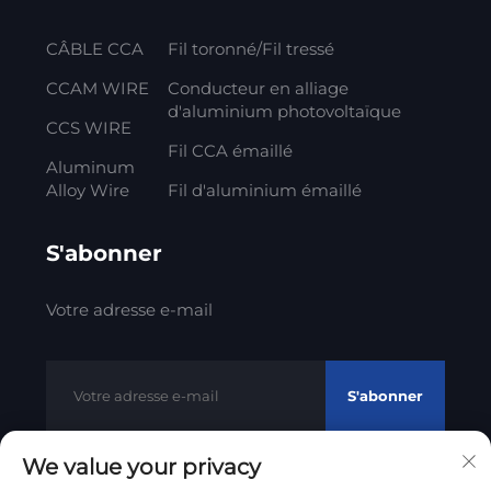
CÂBLE CCA
Fil toronné/Fil tressé
CCAM WIRE
Conducteur en alliage
d'aluminium photovoltaïque
CCS WIRE
Fil CCA émaillé
Aluminum
Alloy Wire
Fil d'aluminium émaillé
S'abonner
Votre adresse e-mail
S'abonner
We value your privacy