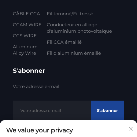
CÂBLE CCA
Fil toronné/Fil tressé
CCAM WIRE
Conducteur en alliage
d'aluminium photovoltaïque
CCS WIRE
Fil CCA émaillé
Aluminum
Alloy Wire
Fil d'aluminium émaillé
S'abonner
Votre adresse e-mail
S'abonner
We value your privacy