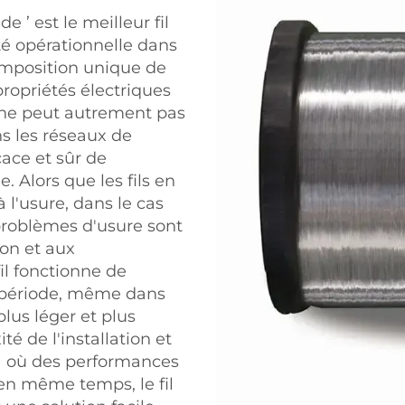
e ’ est le meilleur fil
ité opérationnelle dans
omposition unique de
 propriétés électriques
i ne peut autrement pas
ns les réseaux de
icace et sûr de
e. Alors que les fils en
 l'usure, dans le cas
 problèmes d'usure sont
ion et aux
il fonctionne de
 période, même dans
plus léger et plus
té de l'installation et
à où des performances
en même temps, le fil