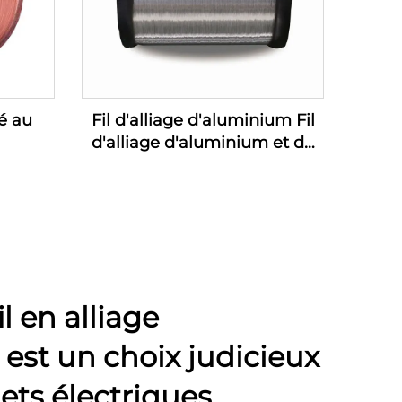
é au
Fil d'alliage d'aluminium Fil
d'alliage d'aluminium et de
magnésium (fil d'alliage AL-
MG)
l en alliage
est un choix judicieux
ets électriques