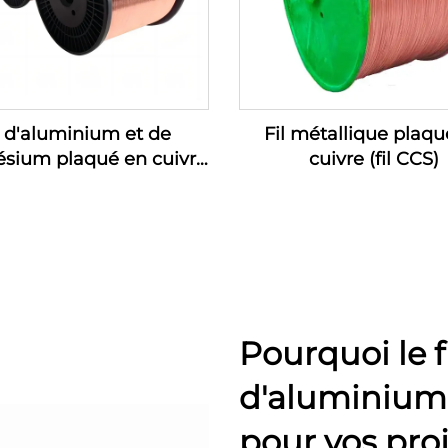
l d'aluminium et de
Fil métallique plaqu
sium plaqué en cuivre
cuivre (fil CCS)
(fil CCAM)
Pourquoi le fi
d'aluminium 
pour vos proj