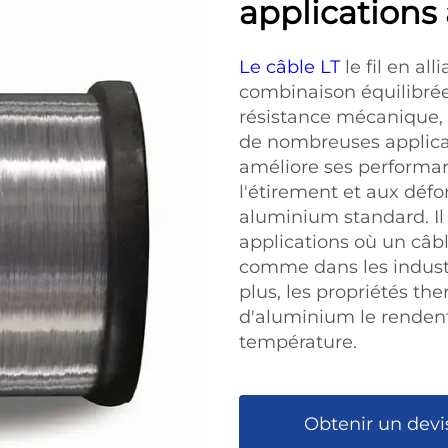
applications
Le câble LT
le fil en a
combinaison équilibrée
résistance mécanique, c
de nombreuses applicati
améliore ses performan
l'étirement et aux défo
aluminium standard. Il 
applications où un câbl
comme dans les industr
plus, les propriétés th
d'aluminium le renden
température.
Obtenir un devi