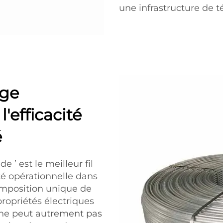
une infrastructure de
age
'efficacité
é
e ’ est le meilleur fil
ité opérationnelle dans
omposition unique de
 propriétés électriques
i ne peut autrement pas