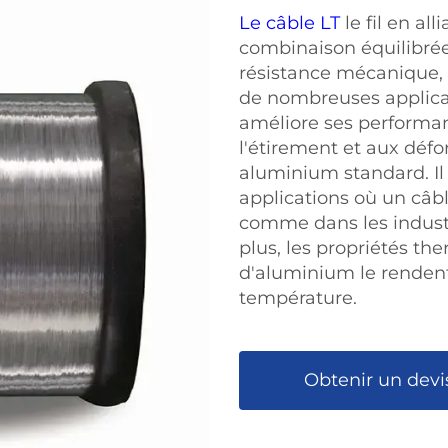
Le câble LT
le fil en a
combinaison équilibrée
résistance mécanique, c
de nombreuses applicati
améliore ses performan
l'étirement et aux défo
aluminium standard. Il 
applications où un câbl
comme dans les industr
plus, les propriétés th
d'aluminium le renden
température.
Obtenir un devi