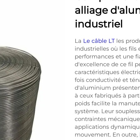
alliage d'al
industriel
La
Le câble LT
les prod
industrielles où les fi
performances et une fia
d'excellence de ce fil 
caractéristiques électr
fois conductivité et téna
d'aluminium présenten
à ceux fabriqués à parti
poids facilite la manute
système. Leur souplesse
contraintes mécaniques
applications dynamiques
mouvement. En outre, le