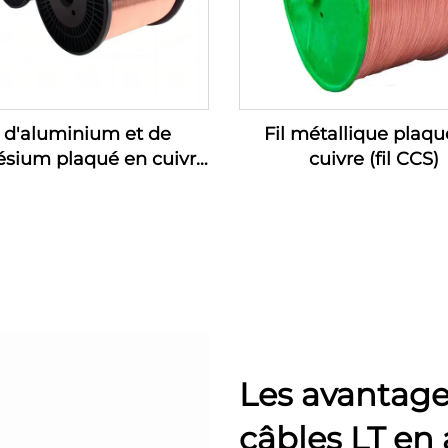
l d'aluminium et de
Fil métallique plaqu
sium plaqué en cuivre
cuivre (fil CCS)
(fil CCAM)
Les avantages
câbles LT en