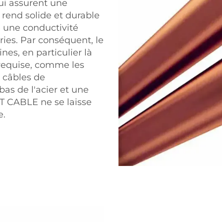
qui assurent une
e rend solide et durable
e une conductivité
ies. Par conséquent, le
es, en particulier là
t requise, comme les
s câbles de
 bas de l'acier et une
 LT CABLE ne se laisse
e.