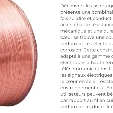
Découvrez les avantag
présente une combinaiso
fois solidité et conduct
acier à haute résistanc
mécanique et une durab
cœur se trouve une cou
performances électrique
corrosion. Cette constr
adapté à une gamme d'a
électriques à haute ten
télécommunications fia
les signaux électriques
le cœur en acier résist
environnementaux. En c
utilisateurs peuvent b
par rapport au fil en cu
performance, durabilité