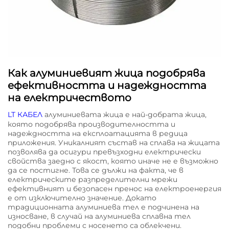
Как алуминиевият жица подобрява
ефективността и надеждността
на електричеството
LT КАБЕЛ
алуминиевата жица е най-добрата жица,
която подобрява производителността и
надеждността на експлоатацията в редица
приложения. Уникалният състав на сплава на жицата
позволява да осигури превъзходни електрически
свойства заедно с якост, която иначе не е възможно
да се постигне. Това се дължи на факта, че в
електрическите разпределителни мрежи
ефективният и безопасен пренос на електроенергия
е от изключително значение. Докато
традиционната алуминиева тел е подчинена на
износване, в случай на алуминиева сплавна тел
подобни проблеми с носенето са облекчени.