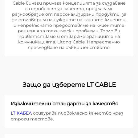
Cable винаги прилага концепцията за създаване
на стойност за клиента, предлагаме
разнообразие от персонализирани продукти, за
да отговорим на нуждите на нашите клиенти,
и непрекъснато предоставяме на клиентите
решения за технически проблеми. Топло ви
приветстваме и отваряме границите на
комуникацията. Litong Cable, Непрестанно
преследване на съвършенството.
Защо да изберете LT CABLE
Изключителни стандарти за качество
LT КАБЕЛ
осигурява първокласно качество чрез
строги тестове.