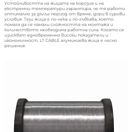
Устойчивостта на жицата на корозия и на
екстремни температури гарантира, че тя работи
оптимално за дълъг период от време, дори в сурови
условия. Тази жица е по-лека и по-гъвкава, което
помага да се намали сложността на монтажа и
количеството необходима работна сила. Когато се
изискват едновременно високи показатели и
икономичност, LT CABLE алуминиева жица е лесно
решение.