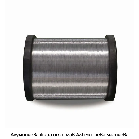
Алуминиева жица от сплав Алюминиева магниева