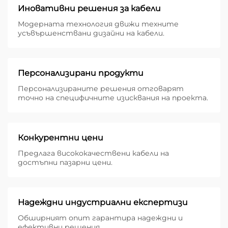
Иновативни решения за кабели
Модерната технология движи техните
усъвършенствани дизайни на кабели.
Персонализирани продукти
Персонализираните решения отговарят
точно на специфичните изисквания на проекта.
Конкурентни цени
Предлага висококачествени кабели на
достъпни пазарни цени.
Надеждни индустриални експертизи
Обширният опит гарантира надеждни и
ефективни решения.