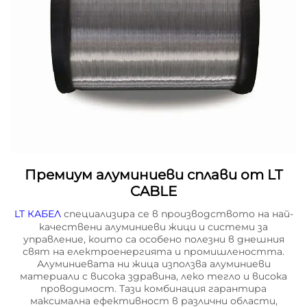
Премиум алуминиеви сплави от LT
CABLE
LT КАБЕЛ
специализира се в производството на най-
качествени алуминиеви жици и системи за
управление, които са особено полезни в днешния
свят на електроенергията и промишлеността.
Алуминиевата ни жица използва алуминиеви
материали с висока здравина, леко тегло и висока
проводимост. Тази комбинация гарантира
максимална ефективност в различни области,