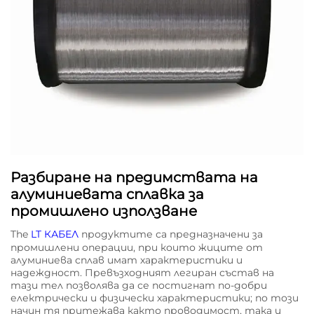
Разбиране на предимствата на
алуминиевата сплавка за
промишлено използване
The
LT КАБЕЛ
продуктите са предназначени за
промишлени операции, при които жиците от
алуминиева сплав имат характеристики и
надеждност. Превъзходният легиран състав на
тази тел позволява да се постигнат по-добри
електрически и физически характеристики; по този
начин тя притежава както проводимост, така и