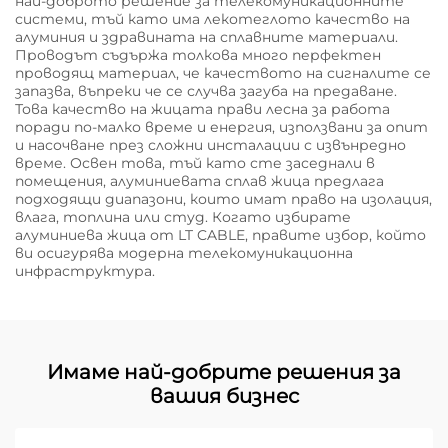
най-доброто решение за телекомуникационните
системи, тъй като има лекотеглото качество на
алуминия и здравината на сплавните материали.
Проводът съдържа толкова много перфектен
проводящ материал, че качеството на сигналите се
запазва, въпреки че се случва загуба на предаване.
Това качество на жицата прави лесна за работа
поради по-малко време и енергия, използвани за опит
и насочване през сложни инсталации с извънредно
време. Освен това, тъй като сте заседнали в
помещения, алуминиевата сплав жица предлага
подходящи диапазони, които имат право на изолация,
влага, топлина или студ. Когато избирате
алуминиева жица от LT CABLE, правите избор, който
ви осигурява модерна телекомуникационна
инфраструктура.
Имаме най-добрите решения за
вашия бизнес