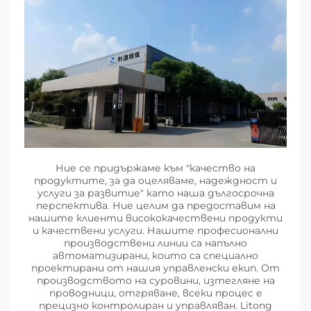
Ние се придържаме към "качество на
продуктите, за да оцеляваме, надеждност и
услуги за развитие" като наша дългосрочна
перспектива. Ние целим да предоставим на
нашите клиенти висококачествени продукти
и качествени услуги. Нашите професионални
производствени линии са напълно
автоматизирани, които са специално
проектирани от нашия управленски екип. От
производството на суровини, изтегляне на
проводници, отгряване, всеки процес е
прецизно контролиран и управляван. Litong