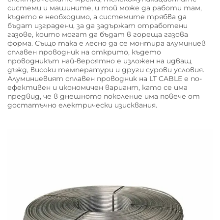
системи и машините, и той може да работи там,
където е необходимо, а системите трябва да
бъдат изградени, за да задържат отработени
газове, които могат да бъдат в гореща газова
форма. Също така е лесно да се монтира алуминиев
сплавен проводник на открито, където
проводникът най-вероятно е изложен на идващ
дъжд, високи температури и други сурови условия.
Алуминиевият сплавен проводник на LT CABLE е по-
ефективен и икономичен вариант, като се има
предвид, че в днешното поколение има повече от
достатъчно електрически изисквания.