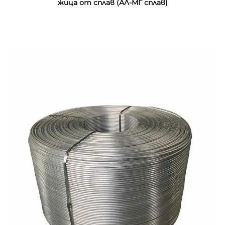
жица от сплав (АЛ-МГ сплав)