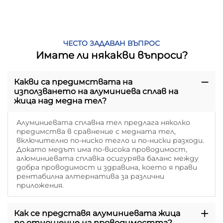
ЧЕСТО ЗАДАВАН ВЪПРОС
Имате ли някакви въпроси?
Какви са предимствата на
използването на алуминиева сплав на
жица над медна тел?
Алуминиевата сплавна тел предлага няколко
предимства в сравнение с медната тел,
включително по-ниско тегло и по-ниски разходи.
Докато медът има по-висока проводимост,
алюминиевата сплавка осигурява баланс между
добра проводимост и здравина, което я прави
рентабилна алтернатива за различни
приложения.
Как се представя алуминиевата жица
по отношение на проводимостта?