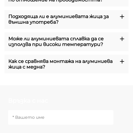
Подходяща ли е алуминиевата жица за
външна употреба?
Може ли алуминиевата сплавка да се
използва при високи температури?
Как се сравнява монтажа на алуминиева
жица с медна?
Връзка с нас