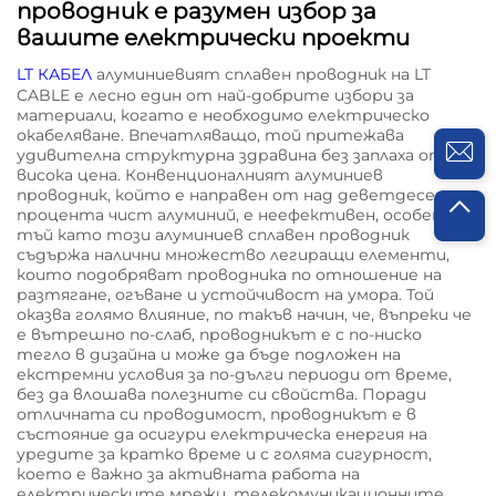
проводник е разумен избор за
вашите електрически проекти
LT КАБЕЛ
алуминиевият сплавен проводник на LT
CABLE е лесно един от най-добрите избори за
материали, когато е необходимо електрическо
окабеляване. Впечатляващо, той притежава
удивителна структурна здравина без заплаха от
висока цена. Конвенционалният алуминиев
проводник, който е направен от над деветдесет
процента чист алуминий, е неефективен, особено
тъй като този алуминиев сплавен проводник
съдържа налични множество легиращи елементи,
които подобряват проводника по отношение на
разтягане, огъване и устойчивост на умора. Той
оказва голямо влияние, по такъв начин, че, въпреки че
е вътрешно по-слаб, проводникът е с по-ниско
тегло в дизайна и може да бъде подложен на
екстремни условия за по-дълги периоди от време,
без да влошава полезните си свойства. Поради
отличната си проводимост, проводникът е в
състояние да осигури електрическа енергия на
уредите за кратко време и с голяма сигурност,
което е важно за активната работа на
електрическите мрежи, телекомуникационните