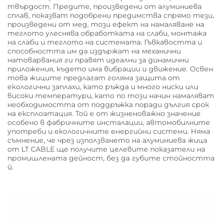
твърдост. Предите, произведени от алуминиева
сплав, показват подобрени предимства спрямо тези,
произведени от мед, този ефект на намаляване на
теглото улеснява обработката на слаби, монтажа
на слаби и теглото на системата. Гъвкавостта и
способността им да издържат на механични
натоварвания ги правят идеални за динамични
приложения, където има вибрации и движение. Освен
това жиците предлагат голяма защита от
екологични заплахи, като ръжда и много ниски или
високи температури, като по този начин намаляват
необходимостта от поддръжка поради дългия срок
на експлоатация. Той е от жизненоважно значение
особено в фабричните инсталации, автомобилните
употреби и екологичните енергийни системи. Няма
съмнение, че чрез използването на алуминиева жица
от LT CABLE ще получите целевите показатели на
промишлената дейност, без да губите стойността
й.