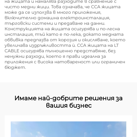
на жицата и намалява разходите в сравнение с
чисто медни жици. Това означава, че CCA жицата
може да се използва в много приложения,
включително домашна електроинсталация,
търговски системи и предаване на данни.
Конструкцията на жицата осигурява и по-лесна
инсталация, тъй като е по-лека, докато медната
обвивка предпазва от корозия и окисляване, което
увеличава издръжливостта ѝ. CCA жицата на LT
CABLE осигурява пълноценно представяне, без
ненужни разходи, което я прави идеална за
приложения с висока натовареност или ограничен
бюджет.
Имаме най-добрите решения за
вашия бизнес