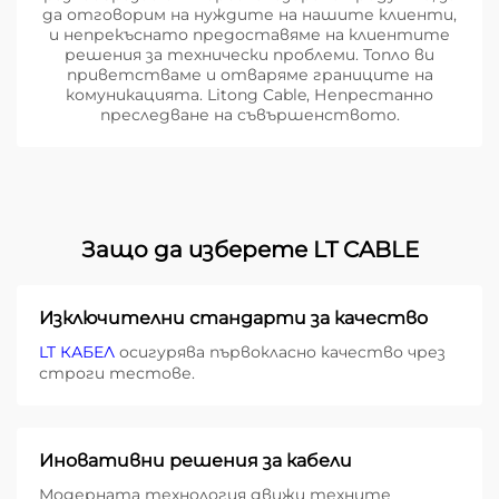
да отговорим на нуждите на нашите клиенти,
и непрекъснато предоставяме на клиентите
решения за технически проблеми. Топло ви
приветстваме и отваряме границите на
комуникацията. Litong Cable, Непрестанно
преследване на съвършенството.
Защо да изберете LT CABLE
Изключителни стандарти за качество
LT КАБЕЛ
осигурява първокласно качество чрез
строги тестове.
Иновативни решения за кабели
Модерната технология движи техните