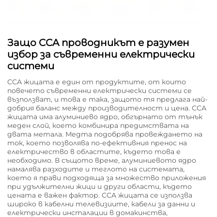
Защо CCA проводникът е разумен
избор за съвременни електрически
системи
CCA жицата е един от продуктите, от които
повечето съвременни електрически системи се
възползват, и това е така, защото тя предлага най-
добрия баланс между производителност и цена. CCA
жицата има алуминиево ядро, обгърнато от тънък
меден слой, което комбинира предимствата на
двата метала. Медта подобрява провеждането на
ток, което позволява по-ефективния пренос на
електричество в областите, където това е
необходимо. В същото време, алуминиевото ядро
намалява разходите и теглото на системата,
което я прави подходяща за множество приложения
при удължителни жици и други области, където
цената е важен фактор. CCA жицата се използва
широко в кабелни телевизиите, кабели за данни и
електрически инсталации в домакинства,