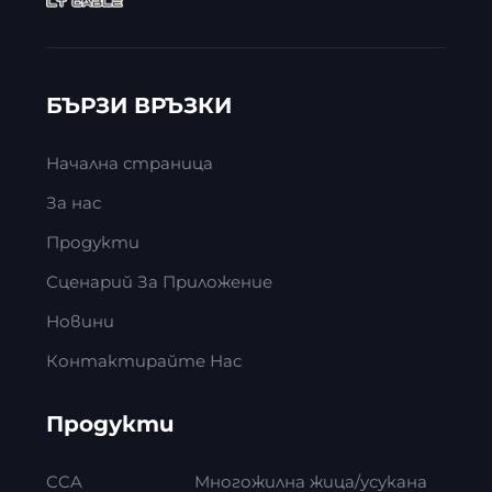
БЪРЗИ ВРЪЗКИ
Начална страница
За нас
Продукти
Сценарий За Приложение
Новини
Контактирайте Нас
Продукти
CCA
Многожилна жица/усукана