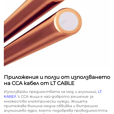
Приложения и ползи от използването
на CCA кабел от LT CABLE
Използвайки предимствата на мед и алуминий,
LT
КАБЕЛ
’s CCA жица е най-доброто решение за
множество електрически нужди. Жицата
притежава външна медна обвивка и вътрешно
алуминиево ядро, което подобрява проводимостта