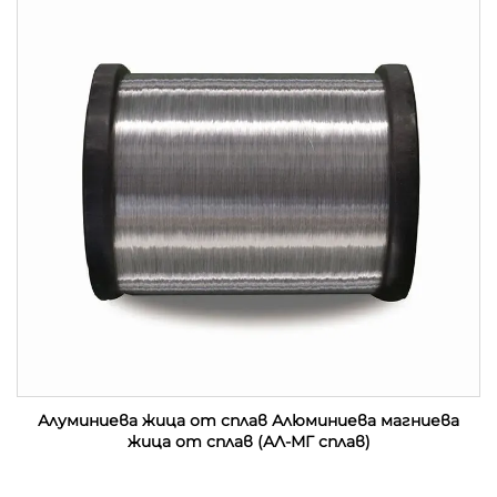
Алуминиева жица от сплав Алюминиева магниева
жица от сплав (АЛ-МГ сплав)