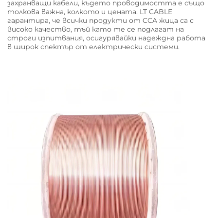
захранващи кабели, където проводимостта е също
толкова важна, колкото и цената. LT CABLE
гарантира, че всички продукти от CCA жица са с
високо качество, тъй като те се подлагат на
строги изпитвания, осигурявайки надеждна работа
в широк спектър от електрически системи.