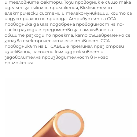
и тегловните фактори. Този проводник е също така
идеален за няколко приложения, включително
електрически системи и телекомуникации, които са
индустриални по природа. Атрибутът на CCA
проводника да има подобрена проводимост на по-
ниски разходи е предимство за намаляване на
общите разходи по проекта, като същевременно се
запазва електрическата ефективност. CCA
проводникът на LT CABLE е преминал през строги
изисквания, насочени към издръжливост и
задоволителна производителност в много
приложения.