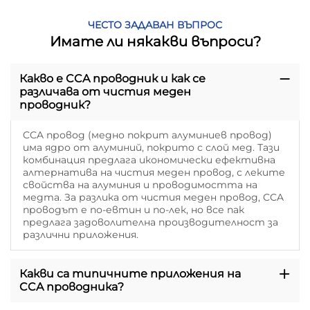
ЧЕСТО ЗАДАВАН ВЪПРОС
Имате ли някакви въпроси?
Какво е CCA проводник и как се
различава от чистия меден
проводник?
CCA провод (медно покрит алуминиев провод)
има ядро от алуминий, покрито с слой мед. Тази
комбинация предлага икономически ефективна
алтернатива на чистия меден провод, с леките
свойства на алуминия и проводимостта на
медта. За разлика от чистия меден провод, CCA
проводът е по-евтин и по-лек, но все пак
предлага задоволителна производителност за
различни приложения.
Какви са типичните приложения на
CCA проводника?