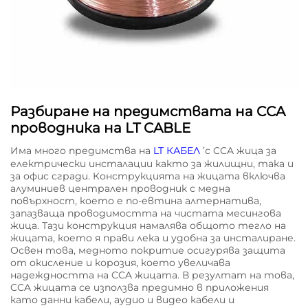
Разбиране на предимствата на CCA
проводника на LT CABLE
Има много предимства на
LT КАБЕЛ
’с CCA жица за
електрически инсталации както за жилищни, така и
за офис сгради. Конструкцията на жицата включва
алуминиев централен проводник с медна
повърхност, което е по-евтина алтернатива,
запазваща проводимостта на чистата месингова
жица. Тази конструкция намалява общото тегло на
жицата, което я прави лека и удобна за инсталиране.
Освен това, медното покритие осигурява защита
от окисление и корозия, което увеличава
надеждността на CCA жицата. В резултат на това,
CCA жицата се използва предимно в приложения
като данни кабели, аудио и видео кабели и