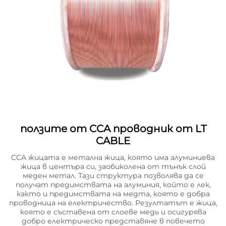
ползите от CCA проводник от LT
CABLE
CCA жицата е метална жица, която има алуминиева
жица в центъра си, заобиколена от тънък слой
меден метал. Тази структура позволява да се
получат предимствата на алуминия, който е лек,
както и предимствата на медта, която е добра
проводница на електричество. Резултатът е жица,
която е съставена от слоеве медь и осигурява
добро електрическо представяне в повечето