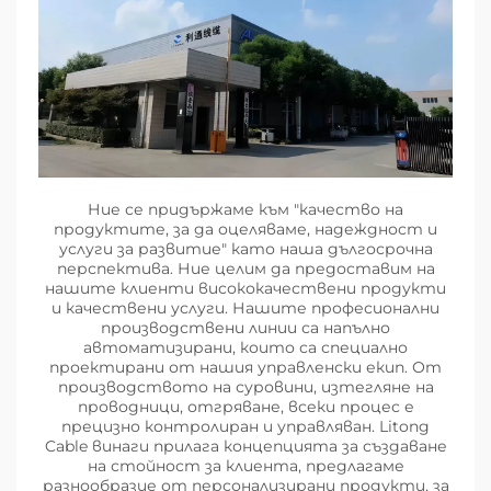
Ние се придържаме към "качество на
продуктите, за да оцеляваме, надеждност и
услуги за развитие" като наша дългосрочна
перспектива. Ние целим да предоставим на
нашите клиенти висококачествени продукти
и качествени услуги. Нашите професионални
производствени линии са напълно
автоматизирани, които са специално
проектирани от нашия управленски екип. От
производството на суровини, изтегляне на
проводници, отгряване, всеки процес е
прецизно контролиран и управляван. Litong
Cable винаги прилага концепцията за създаване
на стойност за клиента, предлагаме
разнообразие от персонализирани продукти, за