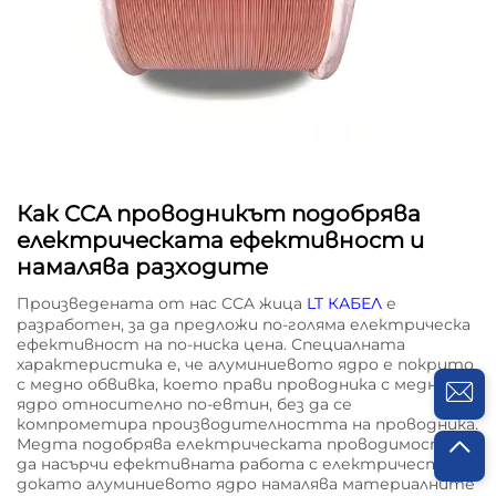
Как CCA проводникът подобрява
електрическата ефективност и
намалява разходите
Произведената от нас CCA жица
LT КАБЕЛ
е
разработен, за да предложи по-голяма електрическа
ефективност на по-ниска цена. Специалната
характеристика е, че алуминиевото ядро е покрито
с медно обвивка, което прави проводника с медно
ядро относително по-евтин, без да се
компрометира производителността на проводника.
Медта подобрява електрическата проводимост, за
да насърчи ефективната работа с електричество,
докато алуминиевото ядро намалява материалните