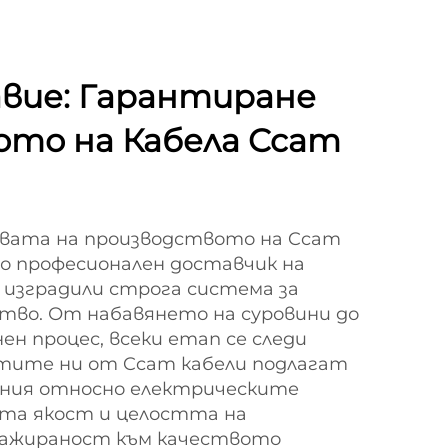
авие: Гарантиране
ото на Кабела Ccam
овата на производството на Ccam
ато професионален доставчик на
е изградили строга система за
ство. От набавянето на суровини до
ен процес, всеки етап се следи
тите ни от Ccam кабели подлагат
ания относно електрическите
ата якост и целостта на
нгажираност към качеството