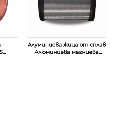
и
Алуминиева жица от сплав
S
Алюминиева магниева
жица от сплав (АЛ-МГ
сплав)