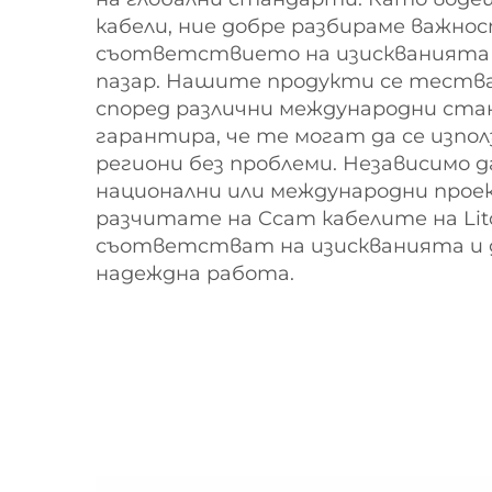
кабели, ние добре разбираме важно
съответствието на изискванията 
пазар. Нашите продукти се тест
според различни международни ста
гарантира, че те могат да се изпол
региони без проблеми. Независимо д
национални или международни прое
разчитате на Ccam кабелите на Lit
съответстват на изискванията и 
надеждна работа.