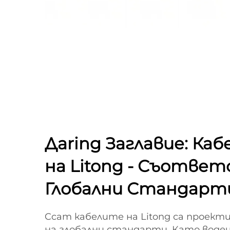
Дaring Заглавие: Ка
на Litong - Съотве
Глобални Стандарт
Ccam кабелите на Litong са проек
на глобални стандарти. Като воде