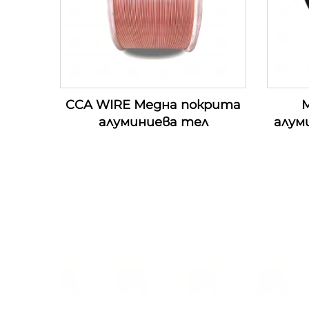
CCA WIRE Медна покрита
М
алуминиева тел
алум
п