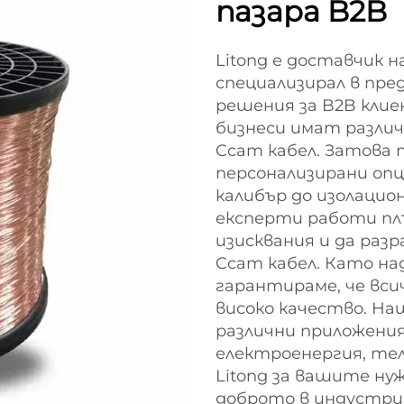
пазара B2B
Litong е доставчик н
специализирал в пр
решения за B2B клие
бизнеси имат различ
Ccam кабел. Затова 
персонализирани опц
калибър до изолацио
експерти работи плъ
изисквания и да ра
Ccam кабел. Като на
гарантираме, че вси
високо качество. На
различни приложения
електроенергия, тел
Litong за вашите ну
доброто в индустри