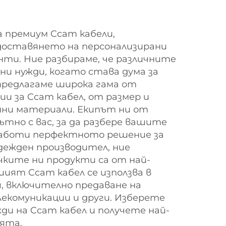
а премиум Ccam кабели,
едоставянето на персонализирани
нти. Ние разбираме, че различните
ни нужди, когато става дума за
предлагаме широка гама от
ии за Ccam кабел, от размер и
нни материали. Екипът ни от
тно с вас, за да разбере вашите
зработи перфектното решение за
дежден производител, ние
чките ни продукти са от най-
шият Ccam кабел се използва в
, включително предаване на
екомуникации и други. Изберете
жди на Ccam кабел и получете най-
ята.