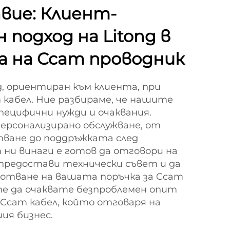
авие: Клиент-
подход на Litong в
 на Ccam проводник
д, ориентиран към клиента, при
кабел. Ние разбираме, че нашите
ецифични нужди и очаквания.
ерсонализирано обслужване, от
тване до поддръжката след
ни винаги е готов да отговори на
предостави технически съвет и да
ботване на вашата поръчка за Ccam
ете да очаквате безпроблемен опит
Ccam кабел, който отговаря на
ия бизнес.