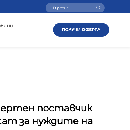
овини
ПОЛУЧИ ОФЕРТА
спертен поставчик
cam за нуждите на