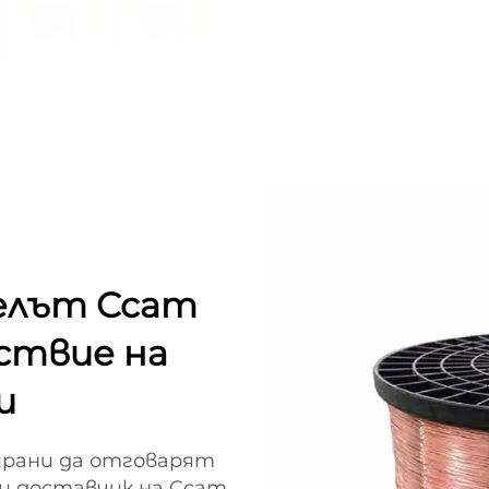
белът Ccam
тствие на
и
тирани да отговарят
щ доставчик на Ccam