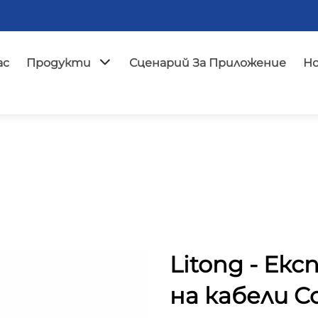
ас
Продукти
Сценарий За Приложение
Н
Litong - Ек
на кабели C