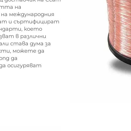
стта на
на международния
ват и съртифицират
ндарти, което
зват в различни
али става дума за
кти, можете да
ong да
да осигуряват