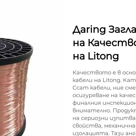
Дaring Загл
на Качеств
на Litong
Качеството е в осн
кабели на Litong. К
Ccam кабели, ние см
осигуряване на каче
финалния инспекцион
внимателно. Продук
на сериозни изпитв
свойства, механичн
изолацията. Тази а