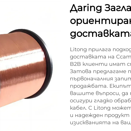
Дaring Загл
ориентиран 
доставката
Litong прилага подхо
доставката на Ccam 
B2B клиенти имат сп
Затова предлагаме п
първоначалния запи
продажбата. Екипът 
вашите въпроси, да 
осигури гладко обра
кабел. С Litong мож
и надежден продукт 
изискванията на ваш