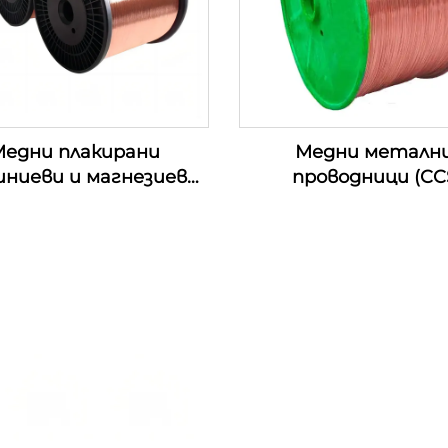
едни плакирани
Медни металн
иниеви и магнезиеви
проводници (CC
роводници (CCAM
проводници)
проводници)