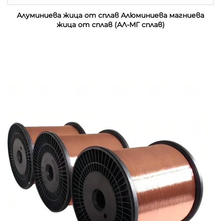
Алуминиева жица от сплав Алюминиева магниева
жица от сплав (АЛ-МГ сплав)