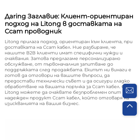
Дaring Заглавие: Клиент-ориентиран
подход на Litong в доставката на
Ccam проводник
Litong прилага подход, ориентиран към клиента, при
доставката на Ccam кабел. Ние разбираме, че
нашите B2B клиенти имат специфични нужди и
очаквания. Затова предлагаме персонализирано
обслужване, от първоначалния запитване до
поддръжката след продажбата. Екипът ни винаги е
готов да отговори на вашите въпроси, да
предостави технически съвет и да осигури гладко
обработване на вашата поръчка за Ccam кабел. С
Litong можете да очаквате безпроблемен опит и
надежден продукт Ccam кабел, който отговаря на
изискванията на вашия бизнес.