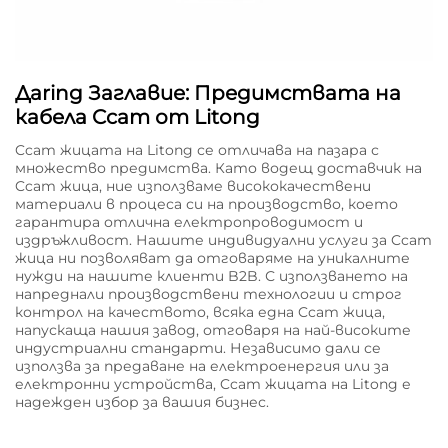
Дaring Заглавие: Предимствата на
кабела Ccam от Litong
Ccam жицата на Litong се отличава на пазара с
множество предимства. Като водещ доставчик на
Ccam жица, ние използваме висококачествени
материали в процеса си на производство, което
гарантира отлична електропроводимост и
издръжливост. Нашите индивидуални услуги за Ccam
жица ни позволяват да отговаряме на уникалните
нужди на нашите клиенти B2B. С използването на
напреднали производствени технологии и строг
контрол на качеството, всяка една Ccam жица,
напускаща нашия завод, отговаря на най-високите
индустриални стандарти. Независимо дали се
използва за предаване на електроенергия или за
електронни устройства, Ccam жицата на Litong е
надежден избор за вашия бизнес.