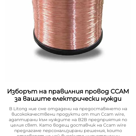
Изборът на правилния провод CCAM
за вашите електрически нужди
В Litong ние сме отдадени на предоставянето на
висококачествени продукти от тип Ccam wire,
адаптирани към нуждите на B2B предприятия по
целия свят. Като водещ доставчик на Ccam wire
предлагаме персонализирани решения, които