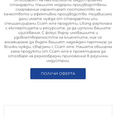
отговарят на най-високите индустриални
стандарти. Нашите модерни производствени
съоръжения гарантират постоянство на
качеството и ефективно производство. Независимо
дали имате нужда от стандартни или
специализирани Ccam wire продукти, Litong разполага
с експертизата и ресурсите, за да изпълни вашите
изисквания. С фокус върху иновациите и
удовлетвореността на клиентите, ние се
ангажираме да бъдем вашият надежден партньор за
всички нужди, свързани с Ccam wire. Нашата обширна
гама продукти от Ccam wire е проектирана да
отговаря на разнообразни приложения в различни
индустрии.
ПОЛУЧИ ОФЕРТА