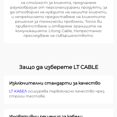
на стойност за клиента, предлагаме
разнообразие от персонализирани продукти, за
да отговорим на нуждите на нашите клиенти,
и непрекъснато предоставяме на клиентите
решения за технически проблеми. Топло ви
приветстваме и отваряме границите на
комуникацията. Litong Cable, Непрестанно
преследване на съвършенството.
Защо да изберете LT CABLE
Изключителни стандарти за качество
LT КАБЕЛ
осигурява първокласно качество чрез
строги тестове.
Иновативни решения за кабели