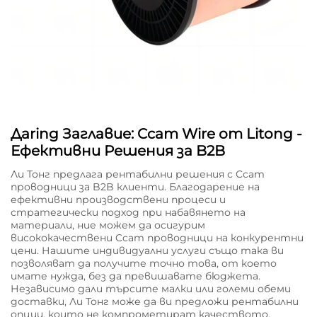
Дaring Заглавие: Ccam Wire от Litong -
Ефективни Решения за B2B
Ли Тонг предлага рентабилни решения с Ccam
проводници за B2B клиенти. Благодарение на
ефективни производствени процеси и
стратегически подход при набавянето на
материали, ние можем да осигурим
висококачествени Ccam проводници на конкурентни
цени. Нашите индивидуални услуги също така ви
позволяват да получите точно това, от което
имате нужда, без да превишавате бюджета.
Независимо дали търсите малки или големи обеми
доставки, Ли Тонг може да ви предложи рентабилни
опции, които не компрометират качеството.