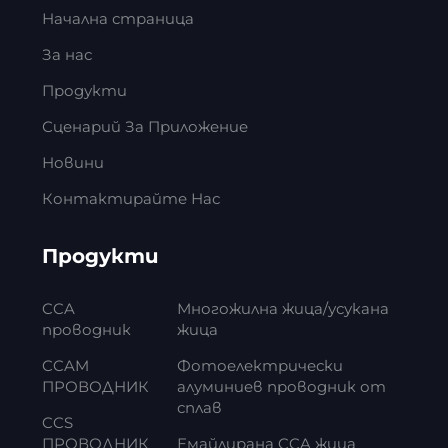
Начална страница
За нас
Продукти
Сценарий За Приложение
Новини
Контактирайте Нас
Продукти
CCA
Многожилна жица/усукана
проводник
жица
CCAM
Фотоелектрически
ПРОВОДНИК
алуминиев проводник от
сплав
CCS
ПРОВОДНИК
Емайлирана CCA жица