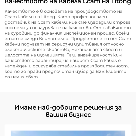
Качеството на Кабела Ccam на Litong
Качеството е в основата на производството на
Ccam кабели на Litong. Като професионален
доставчик на Ccam кабели, ние сме изградили строга
система за осигуряване на качество. От набавянето
на суровини до финалния инспекционен процес, всеки
етап се следи внимателно. Продуктите ни от Ccam
кабели подлагат на сериозни изпитвания относно
електрическите свойства, механичната якост и
целостта на изолацията. Тази ангажираност към
качеството гарантира, че нашият Ccam кабел е
надежден и осигурява стабилна производителност,
което го прави предпочитан избор за B2B клиенти
по целия свят.
Имаме най-добрите решения за
вашия бизнес