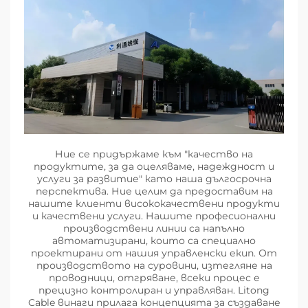
Ние се придържаме към "качество на
продуктите, за да оцеляваме, надеждност и
услуги за развитие" като наша дългосрочна
перспектива. Ние целим да предоставим на
нашите клиенти висококачествени продукти
и качествени услуги. Нашите професионални
производствени линии са напълно
автоматизирани, които са специално
проектирани от нашия управленски екип. От
производството на суровини, изтегляне на
проводници, отгряване, всеки процес е
прецизно контролиран и управляван. Litong
Cable винаги прилага концепцията за създаване