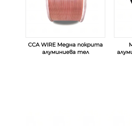
CCA WIRE Медна покрита
М
алуминиева тел
алум
п