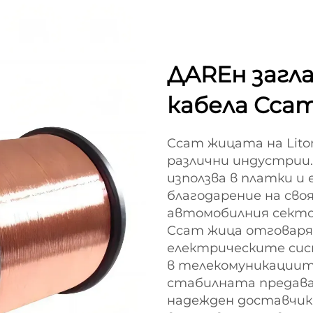
ДAREн загла
кабела Ccam
Ccam жицата на Lito
различни индустрии
използва в платки и
благодарение на сво
автомобилния секто
Ccam жица отговаря
електрическите сис
в телекомуникациит
стабилната предава
надежден доставчик