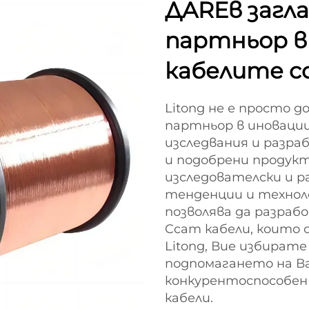
ДAREв загла
партньор в
кабелите c
Litong не е просто д
партньор в иноваци
изследвания и разраб
и подобрени продук
изследователски и р
тенденции и технол
позволява да разраб
Ccam кабели, които 
Litong, Вие избират
подпомагането на В
конкурентоспособен
кабели.