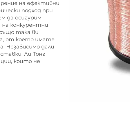
арение на ефективни
ически подход при
ем да осигурим
 на конкурентни
 също така ви
а, от което имате
а. Независимо дали
ставки, Ли Тонг
ции, които не