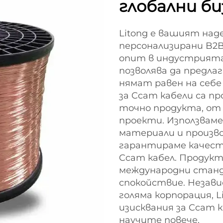
глобални би
Litong е вашият над
персонализирани B2
опит в индустрията 
позволява да предла
нямат равен на себе
за Ccam кабели са п
точно продукта, от
проекти. Използвам
материали и произво
гарантираме качес
Ccam кабел. Продук
международни станд
спокойствие. Незави
голяма корпорация, 
изисквания за Ccam к
научите повече.