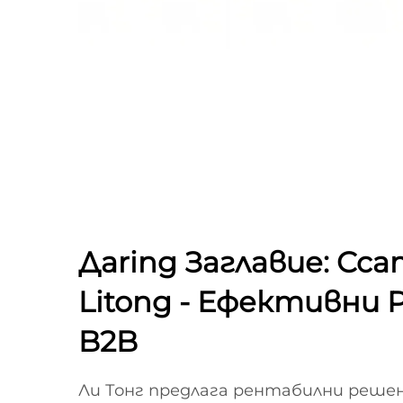
Дaring Заглавие: Cc
Litong - Ефективни 
B2B
Ли Тонг предлага рентабилни реше