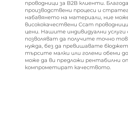
проводници за B2B клиенти. Благод
производствени процеси и стратег
набавянето на материали, ние мож
висококачествени Ccam проводници
цени. Нашите индивидуални услуги
позволяват да получите точно тов
нужда, без да превишавате бюджет
търсите малки или големи обеми до
може да ви предложи рентабилни оп
компрометират качеството.