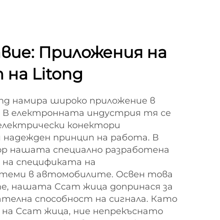
вие: Приложения на
 на Litong
ng намира широко приложение в
. В електронната индустрия тя се
 електрически конектори
я надежден принцип на работа. В
р нашата специално разработена
 на спецификата на
теми в автомобилите. Освен това
е, нашата Ccam жица допринася за
телна способност на сигнала. Като
 на Ccam жица, ние непрекъснато