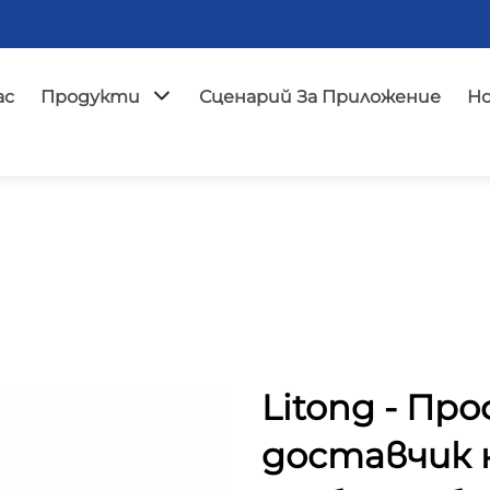
ас
Продукти
Сценарий За Приложение
Н
Litong - Пр
доставчик н