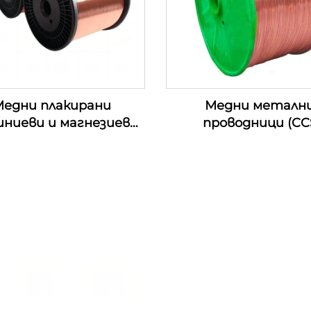
едни плакирани
Медни металн
иниеви и магнезиеви
проводници (CC
роводници (CCAM
проводници)
проводници)