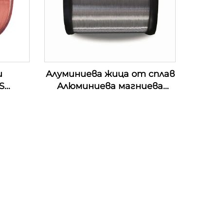
и
Алуминиева жица от сплав
S
Алюминиева магниева
жица от сплав (АЛ-МГ
сплав)