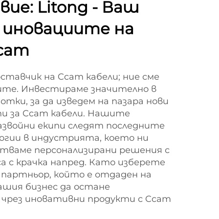
вие: Litong - Ваш
 иновациите на
cam
оставчик на Ccam кабели; ние сме
ите. Инвестираме значително в
отки, за да изведем на пазара нови
ти за Ccam кабели. Нашите
азвойни екипи следят последните
огии в индустрията, което ни
отваме персонализирани решения с
са с крачка напред. Като изберете
е партньор, който е отдаден на
ашия бизнес да остане
 чрез иновативни продукти с Ccam