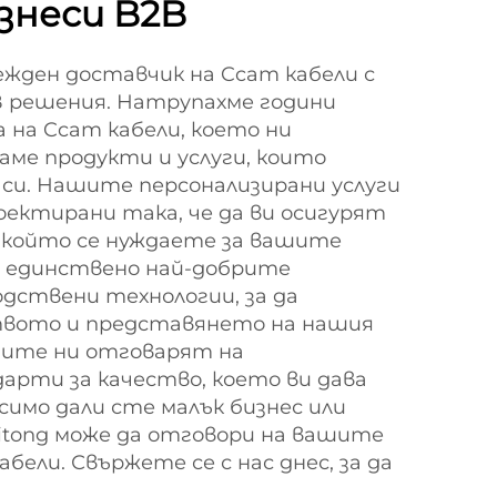
знеси B2B
ежден доставчик на Ccam кабели с
B решения. Натрупахме години
на Ccam кабели, което ни
гаме продукти и услуги, които
 си. Нашите персонализирани услуги
роектирани така, че да ви осигурят
 който се нуждаете за вашите
е единствено най-добрите
дствени технологии, за да
твото и представянето на нашия
тите ни отговарят на
арти за качество, което ви дава
симо дали сте малък бизнес или
Litong може да отговори на вашите
абели. Свържете се с нас днес, за да