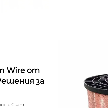
am Wire от
Решения за
ния с Ccam