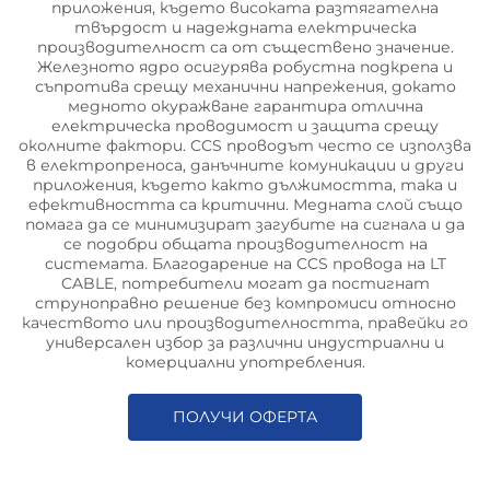
приложения, където високата разтягателна
твърдост и надеждната електрическа
производителност са от съществено значение.
Железното ядро осигурява робустна подкрепа и
съпротива срещу механични напрежения, докато
медното окуражване гарантира отлична
електрическа проводимост и защита срещу
околните фактори. CCS проводът често се използва
в електропреноса, данъчните комуникации и други
приложения, където както дължимостта, така и
ефективността са критични. Медната слой също
помага да се минимизират загубите на сигнала и да
се подобри общата производителност на
системата. Благодарение на CCS провода на LT
CABLE, потребители могат да постигнат
струноправно решение без компромиси относно
качеството или производителността, правейки го
универсален избор за различни индустриални и
комерциални употребления.
ПОЛУЧИ ОФЕРТА