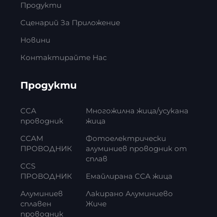
Продукти
Сценарий За Приложение
Новини
Контактирайте Нас
Продукти
CCA
Многожилна жица/усукана
проводник
жица
CCAM
Фотоелектрически
ПРОВОДНИК
алуминиев проводник от
сплав
CCS
ПРОВОДНИК
Емайлирана CCA жица
Алуминиев
Лакирано Алуминиево
сплавен
Жиче
проводник