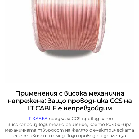
Применения с висока механична
напрежена: Защо проводника CCS на
LT CABLE е непревзойдим
LT КАБЕЛ
предлага CCS провод като
високопроизводително решение, което комбинира
механичната твърдост на желязо с електрическата
ефективност на мед. Този провод е идеален за