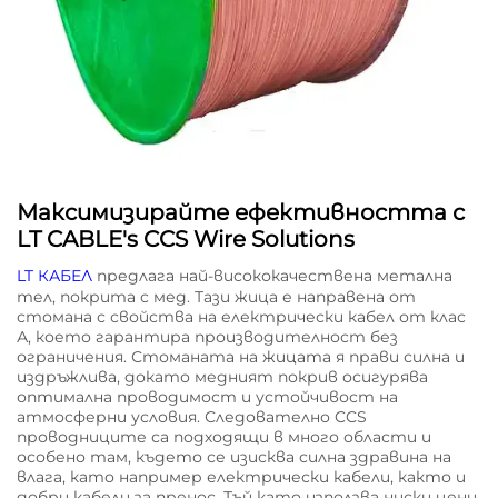
Максимизирайте ефективността с
LT CABLE's CCS Wire Solutions
LT КАБЕЛ
предлага най-висококачествена метална
тел, покрита с мед. Тази жица е направена от
стомана с свойства на електрически кабел от клас
А, което гарантира производителност без
ограничения. Стоманата на жицата я прави силна и
издръжлива, докато медният покрив осигурява
оптимална проводимост и устойчивост на
атмосферни условия. Следователно CCS
проводниците са подходящи в много области и
особено там, където се изисква силна здравина на
влага, като например електрически кабели, както и
добри кабели за пренос. Тъй като използва ниски цени