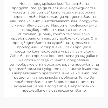
Ние се придържаме към "качество на
продуктите, за да оцеляваме, надеждност и
услуги за развитие" като наша дългосрочна
перспектива. Ние целим да предоставим на
нашите клиенти висококачествени продукти
и качествени услуги. Нашите професионални
производствени линии са напълно
автоматизирани, които са специално
проектирани от нашия управленски екип. От
производството на суровини, изтегляне на
проводници, отгряване, всеки процес е
прецизно контролиран и управляван. Litong
Cable винаги прилага концепцията за създаване
на стойност за клиента, предлагаме
разнообразие от персонализирани продукти, за
да отговорим на нуждите на нашите клиенти,
и непрекъснато предоставяме на клиентите
решения за технически проблеми. Топло ви
приветстваме и отваряме границите на
комуникацията. Litong Cable, Непрестанно
преследване на съвършенството.