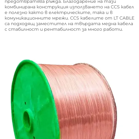
предотвратява ръжда. Благодарение на тази
комбинирана конструкция използването на CCS кабел
е полезно както в електрическите, така и в
комуникационните мрежи. CCS кабелите от LT CABLE
са подходящ заместител на твърдата медна кабела
с стабилност и рентабилност за много работи.