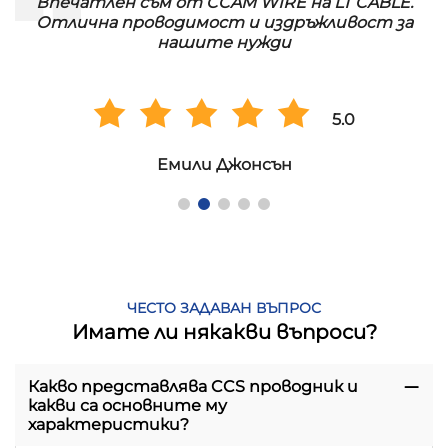
Впечатлен съм от CCAM WIRE на LT CABLE.
!
Отлична проводимост и издръжливост за
нашите нужди
5.0
Емили Джонсън
ЧЕСТО ЗАДАВАН ВЪПРОС
Имате ли някакви въпроси?
Какво представлява CCS проводник и
какви са основните му
характеристики?