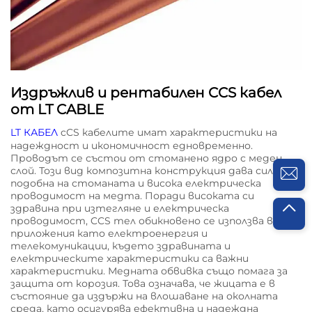
Издръжлив и рентабилен CCS кабел
от LT CABLE
LT КАБЕЛ
cCS кабелите имат характеристики на
надеждност и икономичност едновременно.
Проводът се състои от стоманено ядро с меден
слой. Този вид композитна конструкция дава сила,
подобна на стоманата и висока електрическа
проводимост на медта. Поради високата си
здравина при изтегляне и електрическа
проводимост, CCS тел обикновено се използва в
приложения като електроенергия и
телекомуникации, където здравината и
електрическите характеристики са важни
характеристики. Медната обвивка също помага за
защита от корозия. Това означава, че жицата е в
състояние да издържи на влошаване на околната
среда, като осигурява ефективна и надеждна