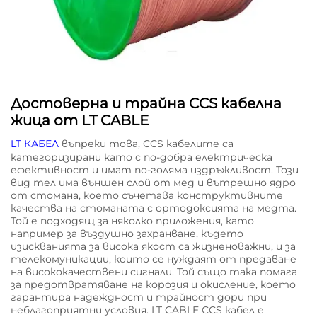
Достоверна и трайна CCS кабелна
жица от LT CABLE
LT КАБЕЛ
въпреки това, CCS кабелите са
категоризирани като с по-добра електрическа
ефективност и имат по-голяма издръжливост. Този
вид тел има външен слой от мед и вътрешно ядро
от стомана, което съчетава конструктивните
качества на стоманата с ортодоксията на медта.
Той е подходящ за няколко приложения, като
например за въздушно захранване, където
изискванията за висока якост са жизненоважни, и за
телекомуникации, които се нуждаят от предаване
на висококачествени сигнали. Той също така помага
за предотвратяване на корозия и окисление, което
гарантира надеждност и трайност дори при
неблагоприятни условия. LT CABLE CCS кабел е