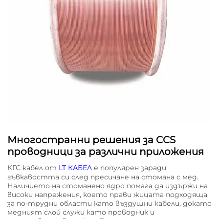
Многостранни решения за CCS
проводници за различни приложения
КГС кабел от
LT КАБЕЛ
е популярен заради
гъвкавостта си след пресичане на стомана с мед.
Наличието на стоманено ядро помага да издържи на
високи напрежения, което прави жицата подходяща
за по-трудни области като въздушни кабели, докато
медният слой служи като проводник и