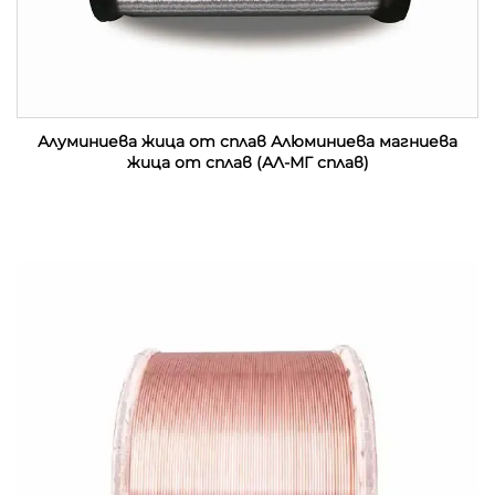
Алуминиева жица от сплав Алюминиева магниева
жица от сплав (АЛ-МГ сплав)