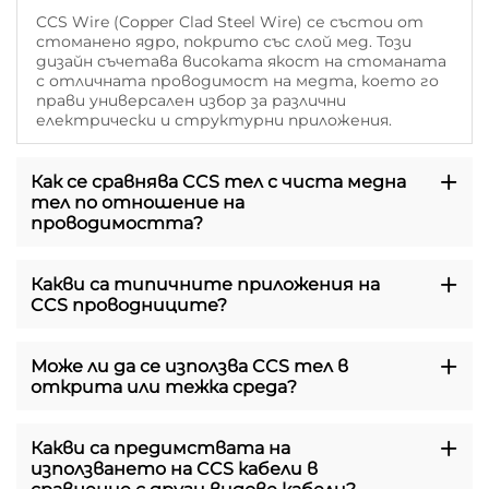
CCS Wire (Copper Clad Steel Wire) се състои от
стоманено ядро, покрито със слой мед. Този
дизайн съчетава високата якост на стоманата
с отличната проводимост на медта, което го
прави универсален избор за различни
електрически и структурни приложения.
Как се сравнява CCS тел с чиста медна
тел по отношение на
проводимостта?
Какви са типичните приложения на
CCS проводниците?
Може ли да се използва CCS тел в
открита или тежка среда?
Какви са предимствата на
използването на CCS кабели в