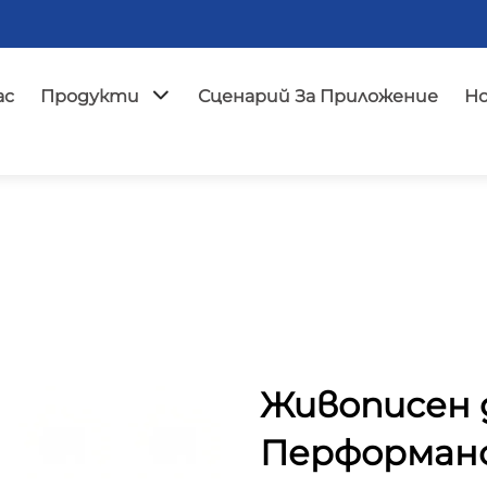
ас
Продукти
Сценарий За Приложение
Н
Живописен д
Перформанс