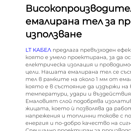
Високопроизводите
емалирана тел за п
използване
LT КАБЕЛ
предлага превъзходен ефе
която е умело проектирана, за да о
електрическа изолация и проводим
цели. Нашата емалирана тел се съ
тел в рамките на около 1 мм от ем
която е в състояние да издържи на 
температури, удари и въздействия
Емаловият слой подобрява изолати
жицата, което ѝ позволява да рабо
напрежения и топлинни токове с по-
енергия и по-добро качество на сигн
Специално проектиран за производ