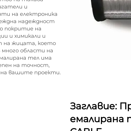
игатели и
нти на електроника
деждна надеждност
о покритие на
ии и химикали и
 на жицата, което
 много области на
малирана тел има
епен на точност,
я на вашите проекти.
Заглавие: 
емалирана 