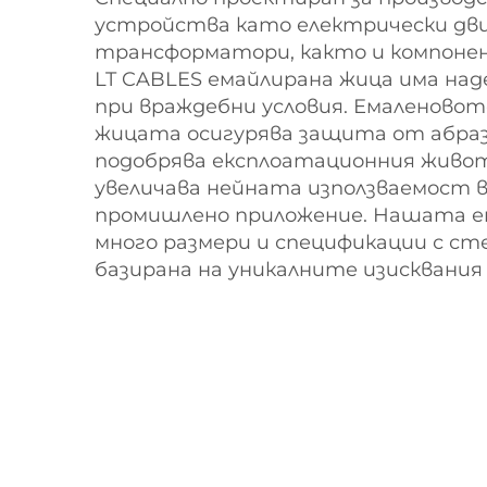
устройства като електрически дв
трансформатори, както и компоне
LT CABLES емайлирана жица има на
при враждебни условия. Емаленовот
жицата осигурява защита от абраз
подобрява експлоатационния живот
увеличава нейната използваемост в
промишлено приложение. Нашата е
много размери и спецификации с ст
базирана на уникалните изисквани