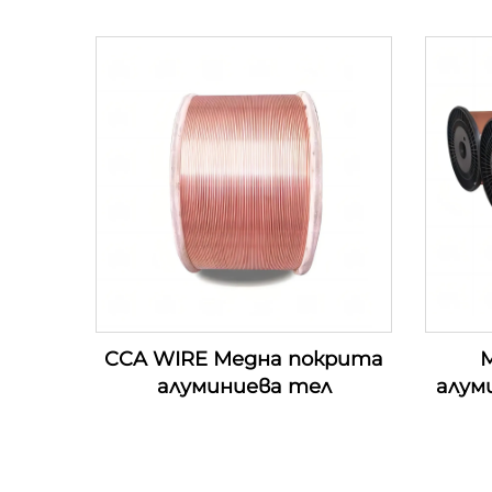
CCA WIRE Медна покрита
М
алуминиева тел
алум
п