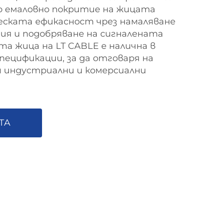
 емаловно покритие на жицата
еската ефикасност чрез намаляване
гия и подобряване на сигналената
та жица на LT CABLE е налична в
спецификации, за да отговаря на
и индустриални и комерсиални
ТА