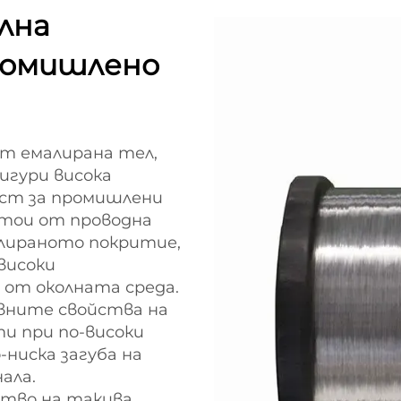
лна
ромишлено
кт емалирана тел,
сигури висока
ост за промишлени
стои от проводна
алираното покритие,
високи
 от околната среда.
вните свойства на
ти при по-високи
ниска загуба на
ала.
ство на такива