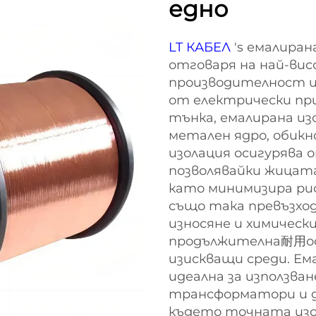
едно
LT КАБЕЛ
's емалира
отговаря на най-ви
производителност и
от електрически при
тънка, емалирана из
метален ядро, обикн
изолация осигурява 
позволявайки жицата
като минимизира рис
също така превъзхо
износяне и химическ
продължителна耐用ос
изискващи среди. Ем
идеална за използва
трансформатори и д
където точната изо