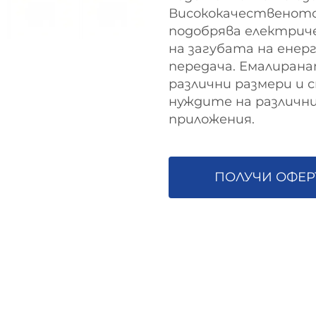
Висококачественото
подобрява електрич
на загубата на енер
передача. Емалирана
различни размери и 
нуждите на различн
приложения.
ПОЛУЧИ ОФЕР