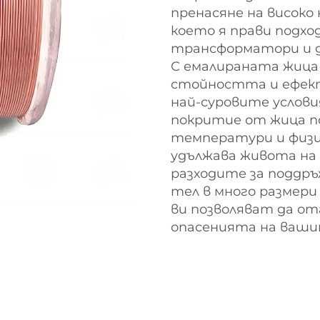
пренасяне на високо 
което я прави подхо
трансформатори и д
С емалираната жица L
стойността и ефект
най-суровите услови
покритие от жица по
температури и физи
удължава живота на
разходите за поддръ
тел в много размери
ви позволяват да от
опасенията на ваши