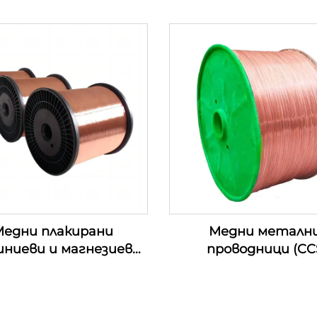
едни плакирани
Медни металн
иниеви и магнезиеви
проводници (CC
роводници (CCAM
проводници)
проводници)