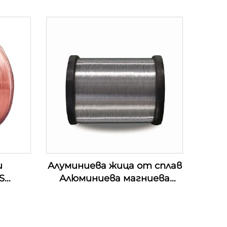
и
Алуминиева жица от сплав
S
Алюминиева магниева
жица от сплав (АЛ-МГ
сплав)