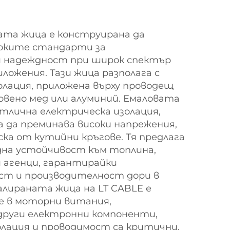
ната жица е конструирана да
соките стандарти за
 надеждност при широк спектър
ложения. Тази жица разполага с
олация, приложена върху проводещ
овено мед или алуминий. Емаловата
отлична електрическа изолация,
 да преминава високи напрежения,
ка от кутийни кръгове. Тя предлага
дна устойчивост към топлина,
и агенци, гарантирайки
т и производителност дори в
алираната жица на LT CABLE е
не в моторни витания,
руги електронни компоненти,
лация и проводимост са критични.