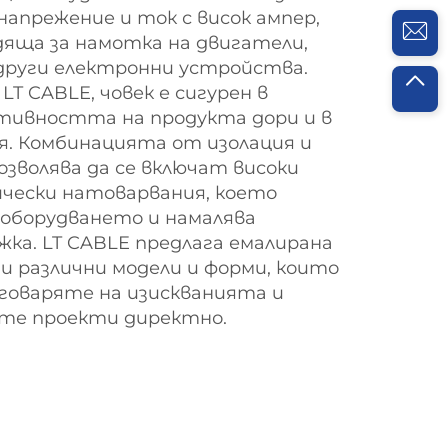
напрежение и ток с висок ампер,
дяща за намотка на двигатели,
руги електронни устройства.
T CABLE, човек е сигурен в
ивността на продукта дори и в
я. Комбинацията от изолация и
зволява да се включат високи
чески натоварвания, което
 оборудването и намалява
жка. LT CABLE предлага емалирана
 и различни модели и форми, които
говаряте на изискванията и
те проекти директно.