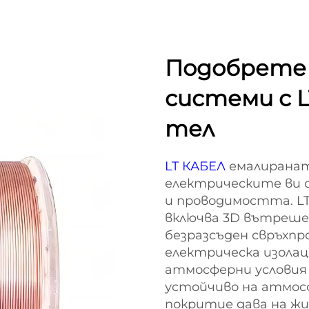
Подобрете
системи с L
тел
LT КАБЕЛ
емалиранат
електрическите ви 
и проводимостта. LT
включва 3D вътрешен
безразсъден свръхпр
електрическа изолац
атмосферни условия 
устойчиво на атмос
покритие дава на жи