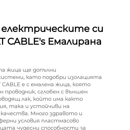
 електрическите си
T CABLE's Емалирана
а жица ще допълни
системи, като подобри изолацията
 CABLE е с емалена жица, която
 проводник, сглобен с външен
оводящ лак, който има както
ия, така и устойчиви на
качества. Много здравото и
ферни условия пластмасово
цата чудесни способности за