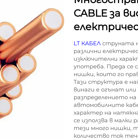
CABLE за в
електричес
LT КАБЕЛ
струната н
различни електриче
изключителни харак
употреба. Преда се 
нишки, които го пра
Тази структура е на
винаги е огънат или
разпределението на 
автомобилните кабе
характер на натякна
се използва в малки р
тези много нишки, т
количество ток тече