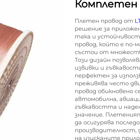
Комплетен
Плетен провод от
L
решение за приложен
така и устойчивост
провод, който е по-
състои от множеств
Този дизайн позволя
извивки и гъвкавости
перфектен за използ
преживява често дв
провод обикновено с
автомобилна, авиац
гъвкавостта и над
значение. Плетеният
да осигурява послед
производителност, 
на изисканите прил