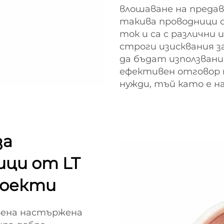
влошаване на предав
такива проводници с
ток и са с различни
строги изисквания з
да бъдат използвани
ефективен отговор 
нужди, тъй като е н
за
ци от LT
роекти
вена настържена