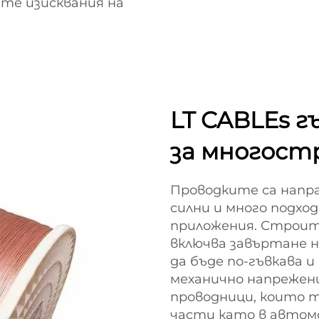
ите изисквания на
LT CABLEs г
за многост
Проводките са напр
силни и много подхо
приложения. Строи
включва завъртане н
да бъде по-гъвкава и
механично напрежение
проводници, които 
части като в автом