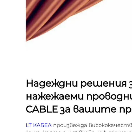
Надеждни решения 
нажежаеми проводни
CABLE за вашите п
LT КАБЕЛ
произвежда висококачест