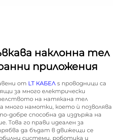
ъвкава наклонна тел
ранни приложения
авени от
LT КАБЕЛ
s проводници са
дящи за много електрически
телството на натякана тел
а много намотки, което ѝ позволява
 по-добре способна да издържа на
. Това го прави идеален за
трябва да бъдат в движещи се
обилни системи, роботика и