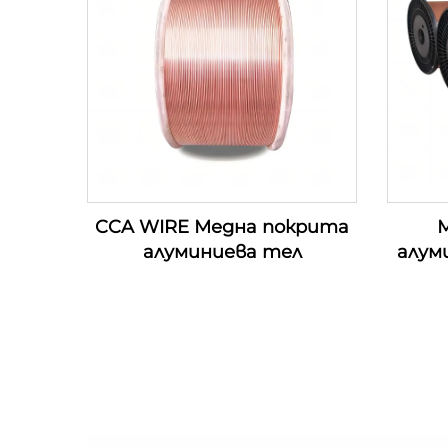
CCA WIRE Медна покрита
М
алуминиева тел
алум
п