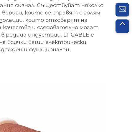
ания сигнал. Съществуват няколко
 вериги, които се справят с голям
 изолации, които отговарят на
а качество и следователно могат
 в редица индустрии. LT CABLE е
на всички ваши електрически
адежден и функционален.