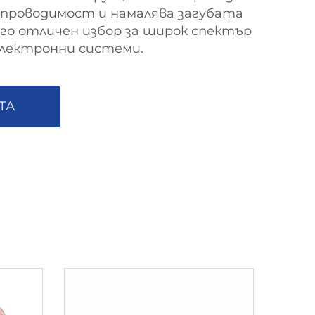
 проводимост и намалява загубата
и го отличен избор за широк спектър
електронни системи.
ТА