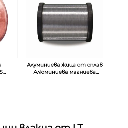
и
Алуминиева жица от сплав
S
Алюминиева магниева
жица от сплав (АЛ-МГ
сплав)
ни влакна от LT