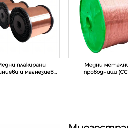
едни плакирани
Медни металн
иниеви и магнезиеви
проводници (CC
роводници (CCAM
проводници)
проводници)
Многостран