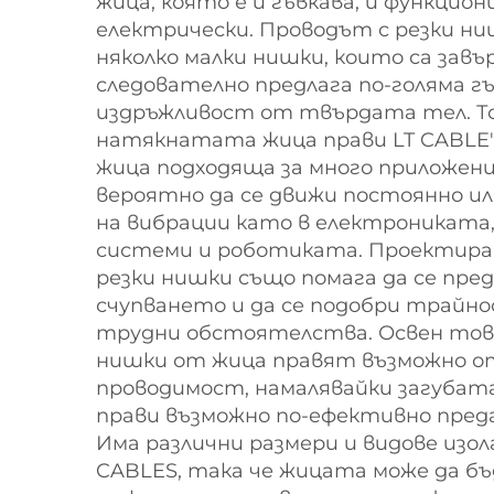
жица, която е и гъвкава, и функцион
електрически. Проводът с резки ни
няколко малки нишки, които са завъ
следователно предлага по-голяма г
издръжливост от твърдата тел. То
натякнатата жица прави LT CABLE
жица подходяща за много приложени
вероятно да се движи постоянно ил
на вибрации като в електроникат
системи и роботиката. Проектира
резки нишки също помага да се пр
счупването и да се подобри трайн
трудни обстоятелства. Освен тов
нишки от жица правят възможно о
проводимост, намалявайки загубат
прави възможно по-ефективно преда
Има различни размери и видове изол
CABLES, така че жицата може да б