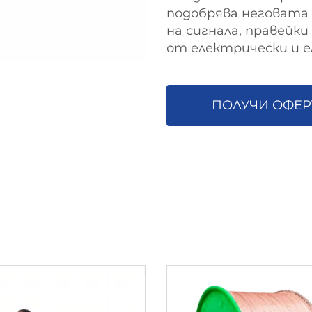
подобрява неговата
на сигнала, правейк
от електрически и 
ПОЛУЧИ ОФЕР