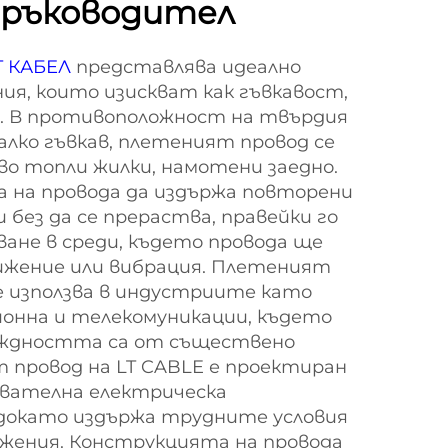
 ръководител
T КАБЕЛ
представлява идеално
ия, които изискват как гъвкавост,
. В противоположност на твърдия
малко гъвкав, плетеният провод се
о топли жилки, намотени заедно.
ва на провода да издържа повторени
 без да се прераства, правейки го
ване в среди, където провода ще
ижение или вибрация. Плетеният
е използва в индустриите като
ионна и телекомуникации, където
еждността са от съществено
 провод на LT CABLE е проектиран
ователна електрическа
докато издържа трудните условия
ожения. Конструкцията на провода