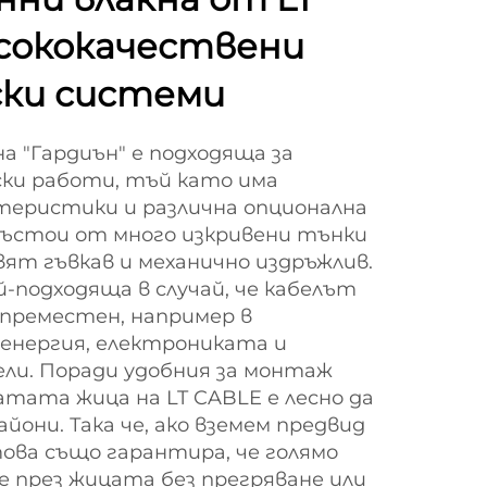
исококачествени
ки системи
а "Гардиън" е подходяща за
ски работи, тъй като има
теристики и различна опционална
състои от много изкривени тънки
вят гъвкав и механично издръжлив.
й-подходяща в случай, че кабелът
 преместен, например в
енергия, електрониката и
ли. Поради удобния за монтаж
тата жица на LT CABLE е лесно да
айони. Така че, ако вземем предвид
ова също гарантира, че голямо
 през жицата без прегряване или