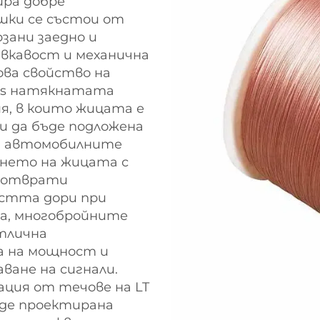
ира добре
шки се състои от
рзани заедно и
ъвкавост и механична
ва свойство на
's натякнатата
я, в които жицата е
и да бъде подложена
а, автомобилните
нето на жицата с
едотврати
остта дори при
а, многобройните
тлична
а на мощност и
ване на сигнали.
ация от течове на LT
ъде проектирана