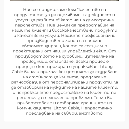
Ние се придържаме към "качество на
продуктите, за да оцеляваме, надеждност и
услуги за развитие" като наша дългосрочна
перспектива. Ние целим да предоставим на
нашите клиенти висококачествени продукти
и качествени услуги. Нашите професионални
производствени линии са напълно
автоматизирани, които са специално
проектирани от нашия управленски екип. От
производството на суровини, изтегляне на
проводници, отгряване, всеки процес е
прецизно контролиран и управляван. Litong
Cable винаги прилага концепцията за създаване
на стойност за клиента, предлагаме
разнообразие от персонализирани продукти, за
да отговорим на нуждите на нашите клиенти,
и непрекъснато предоставяме на клиентите
решения за технически проблеми. Топло ви
приветстваме и отваряме границите на
комуникацията. Litong Cable, Непрестанно
преследване на съвършенството.