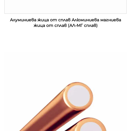
Алуминиева жица от сплав Алюминиева магниева
жица от сплав (АЛ-МГ сплав)