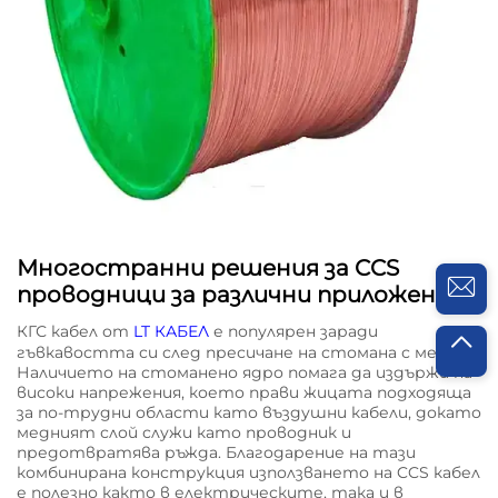
Многостранни решения за CCS
проводници за различни приложения
КГС кабел от
LT КАБЕЛ
е популярен заради
гъвкавостта си след пресичане на стомана с мед.
Наличието на стоманено ядро помага да издържи на
високи напрежения, което прави жицата подходяща
за по-трудни области като въздушни кабели, докато
медният слой служи като проводник и
предотвратява ръжда. Благодарение на тази
комбинирана конструкция използването на CCS кабел
е полезно както в електрическите, така и в