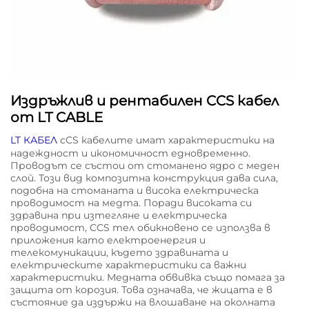
Издръжлив и рентабилен CCS кабел
от LT CABLE
LT КАБЕЛ
cCS кабелите имат характеристики на
надеждност и икономичност едновременно.
Проводът се състои от стоманено ядро с меден
слой. Този вид композитна конструкция дава сила,
подобна на стоманата и висока електрическа
проводимост на медта. Поради високата си
здравина при изтегляне и електрическа
проводимост, CCS тел обикновено се използва в
приложения като електроенергия и
телекомуникации, където здравината и
електрическите характеристики са важни
характеристики. Медната обвивка също помага за
защита от корозия. Това означава, че жицата е в
състояние да издържи на влошаване на околната