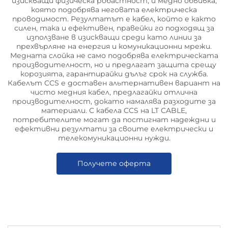
изискващи физическа робастност, и медно обвивка,
която подобрява неговата електрическа
проводимост. Резултатът е кабел, който е както
силен, така и ефективен, правейки го подходящ за
използване в изискващи среди като линии за
прехвърляне на енергия и комуникационни мрежи.
Медната слойка не само подобрява електрическата
производителност, но и предлагат защита срещу
корозията, гарантирайки дълъг срок на служба.
Кабелът CCS е доставен альтернативен вариант на
чисто медния кабел, предлагайки отлична
производителност, докато намалява разходите за
материали. С кабела CCS на LT CABLE,
потребителите могат да постигнат надеждни и
ефективни резултати за своите електрически и
телекомуникационни нужди.
Получете оферта