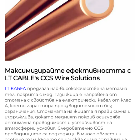
Максимизирайте ефективността с
LT CABLE's CCS Wire Solutions
LT КАБЕЛ
предлага най-висококачествена метална
тел, покрита с мед. Тази жица е направена от
стомана с свойства на електрически кабел от клас
А, което гарантира производителност без
ограничения. Стоманата на жицата я прави силна и
издръжлива, докато медният покрив осигурява
оптимална проводимост и устойчивост на
атмосферни условия. Следователно CCS
проводниците са подходящи в много области и
особено там, където се изисква силна здравина на