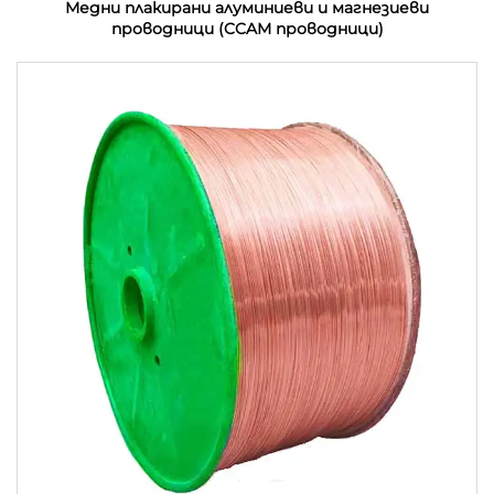
Медни плакирани алуминиеви и магнезиеви
проводници (CCAM проводници)