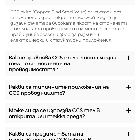
CCS Wire (Copper Clad Steel Wire) се състои от
стоманено ядро, покрито със слой мед. Този
дизайн съчетава високата якост на стоманата
с отличната проводимост на медта, което го
прави универсален избор за различни
електрически и структурни приложения.
Как се сравнява CCS тел с чиста медна
тел по отношение на
проводимостта?
Какви са типичните приложения на
CCS проводниците?
Може ли да се използва CCS тел в
открита или тежка среда?
Какви са предимствата на
използването на CCS кабели в