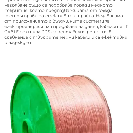
нагряване също се подобрява поради медното
покритие, което предпазва жицата от ръжда,
което я прави по-ефективна и трайна. Независимо
от приложението в въздушните системи за
електроенергия или предаване на данни, кабелите LT
CABLE от типа CCS са рентабилно решение в
сравнение с твърдите медни кабели и са ефективни
и надеждни.