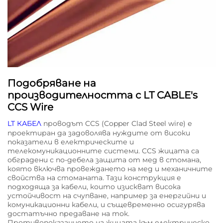
Подобряване на
производителността с LT CABLE's
CCS Wire
LT КАБЕЛ
проводът CCS (Copper Clad Steel wire) е
проектиран да задоволява нуждите от високи
показатели в електрическите и
телекомуникационните системи. CCS жицата са
обградени с по-дебела защита от мед в стомана,
която включва провеждането на мед и механичните
свойства на стоманата. Тази конструкция е
подходяща за кабели, които изискват висока
устойчивост на счупване, например за енергийни и
комуникационни кабели, и същевременно осигурява
достатъчно предаване на ток.
Противопоказанието на жицата към електрическо