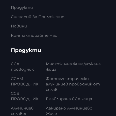
Продукти
Сценарий За Приложение
Новини
Контактирайте Нас
Продукти
CCA
Многожилна жица/усукана
проводник
жица
CCAM
Фотоелектрически
ПРОВОДНИК
алуминиев проводник от
сплав
CCS
ПРОВОДНИК
Емайлирана CCA жица
Алуминиев
Лакирано Алуминиево
сплавен
Жиче