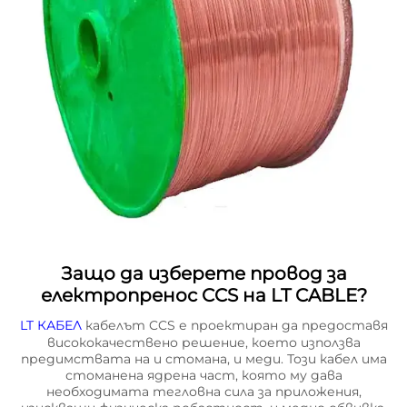
Защо да изберете провод за
електропренос CCS на LT CABLE?
LT КАБЕЛ
кабелът CCS е проектиран да предоставя
висококачествено решение, което използва
предимствата на и стомана, и меди. Този кабел има
стоманена ядрена част, която му дава
необходимата тегловна сила за приложения,