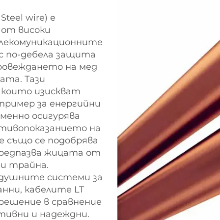
teel wire) е
 от високи
елекомуникационните
с по-дебела защита
провеждането на мед
ата. Тази
, които изискват
апример за енергийни
еменно осигурява
отивопоказанието на
е също се подобрява
предпазва жицата от
 и трайна.
здушните системи за
анни, кабелите LT
решение в сравнение
тивни и надеждни.