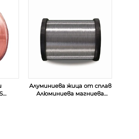
и
Алуминиева жица от сплав
S
Алюминиева магниева
жица от сплав (АЛ-МГ
сплав)