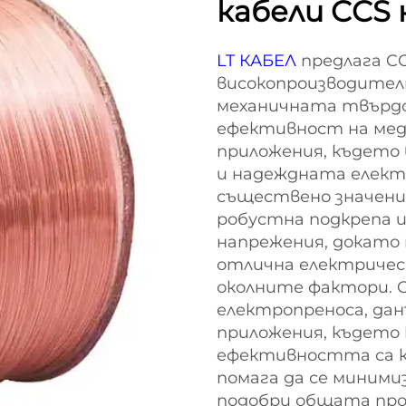
кабели CCS 
LT КАБЕЛ
предлага C
високопроизводител
механичната твърдо
ефективност на мед.
приложения, където
и надеждната елект
съществено значение
робустна подкрепа 
напрежения, докато
отлична електричес
околните фактори. C
електропреноса, дан
приложения, където
ефективността са к
помага да се миними
подобри общата пр