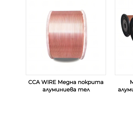
CCA WIRE Медна покрита
М
алуминиева тел
алум
п