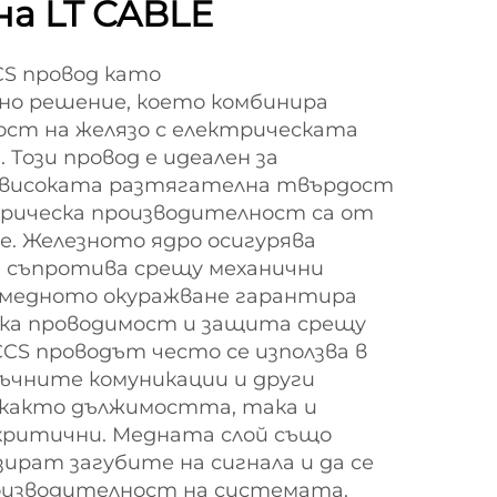
на LT CABLE
CS провод като
но решение, което комбинира
ст на желязо с електрическата
 Този провод е идеален за
 високата разтягателна твърдост
рическа производителност са от
. Железното ядро осигурява
и съпротива срещу механични
 медното окуражване гарантира
ка проводимост и защита срещу
CS проводът често се използва в
ъчните комуникации и други
 както дължимостта, така и
ритични. Медната слой също
зират загубите на сигнала и да се
оизводителност на системата.