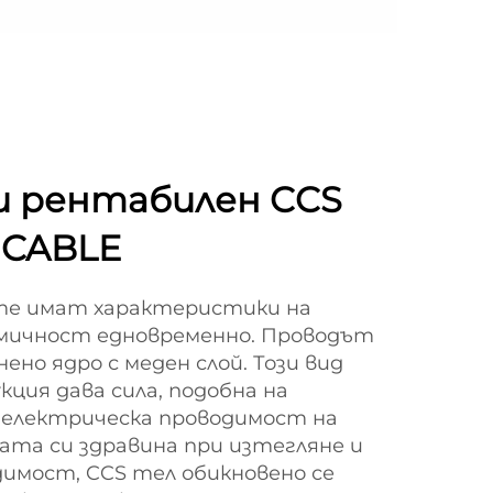
и рентабилен CCS
 CABLE
те имат характеристики на
мичност едновременно. Проводът
но ядро с меден слой. Този вид
ция дава сила, подобна на
 електрическа проводимост на
ата си здравина при изтегляне и
имост, CCS тел обикновено се