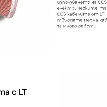
използването на CCS 
електрическите, та
CCS кабелите от LT
твърдата медна каб
за много работи.
а с LT