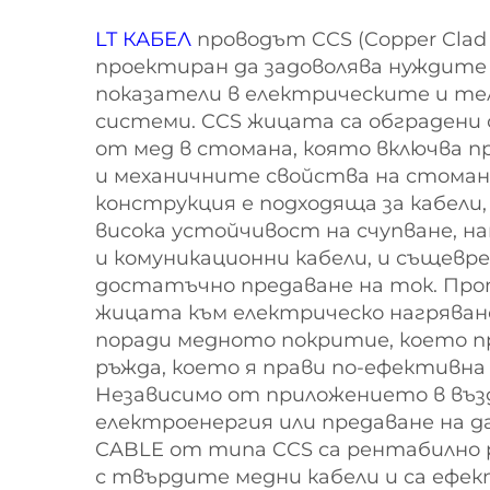
LT КАБЕЛ
проводът CCS (Copper Clad S
проектиран да задоволява нуждите
показатели в електрическите и т
системи. CCS жицата са обградени 
от мед в стомана, която включва 
и механичните свойства на стоман
конструкция е подходяща за кабели
висока устойчивост на счупване, н
и комуникационни кабели, и същевр
достатъчно предаване на ток. Пр
жицата към електрическо нагряван
поради медното покритие, което 
ръжда, което я прави по-ефективна
Независимо от приложението в въ
електроенергия или предаване на д
CABLE от типа CCS са рентабилно 
с твърдите медни кабели и са ефек