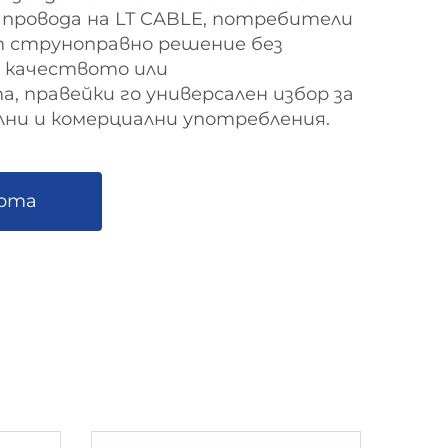
 провода на LT CABLE, потребители
 струноправно решение без
 качеството или
 правейки го универсален избор за
ни и комерциални употребления.
ерта