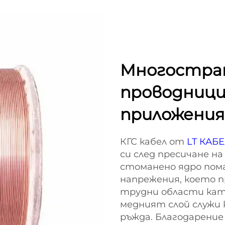
Многостран
проводници
приложения
КГС кабел от
LT КАБ
си след пресичане н
стоманено ядро пома
напрежения, което п
трудни области кат
медният слой служи
ръжда. Благодарение