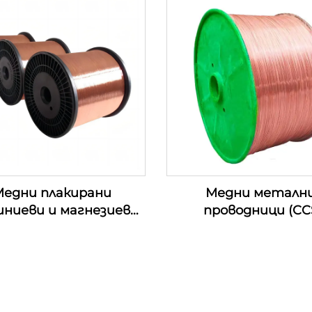
едни плакирани
Медни металн
иниеви и магнезиеви
проводници (CC
роводници (CCAM
проводници)
проводници)