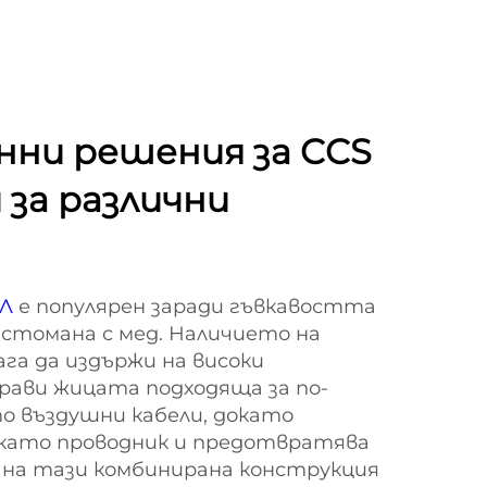
ни решения за CCS
 за различни
ЕЛ
е популярен заради гъвкавостта
а стомана с мед. Наличието на
га да издържи на високи
рави жицата подходяща за по-
о въздушни кабели, докато
 като проводник и предотвратява
 на тази комбинирана конструкция