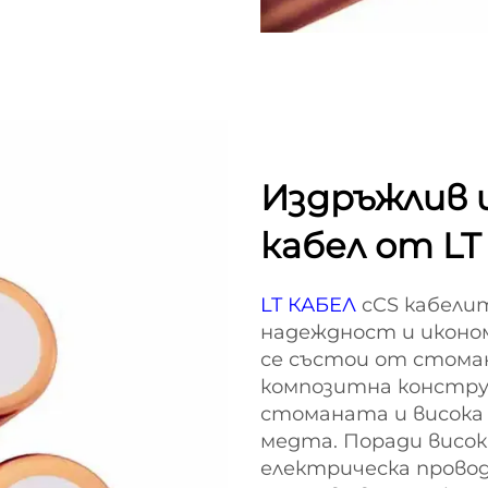
Издръжлив 
кабел от LT
LT КАБЕЛ
cCS кабели
надеждност и иконо
се състои от стомане
композитна конструк
стоманата и висока
медта. Поради висок
електрическа провод