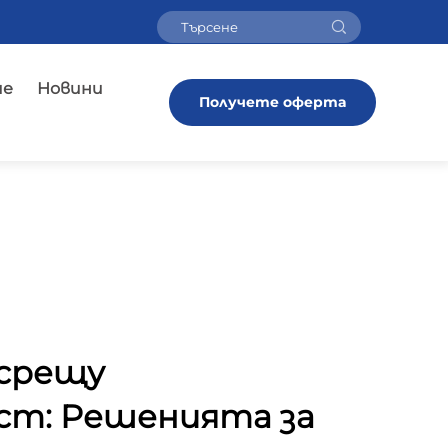
ие
Новини
Получете оферта
 срещу
ст: Решенията за