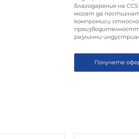
Благодарение на CCS
могат да постигнат
компромиси относно
производителността,
различни индустриал
Получете оф